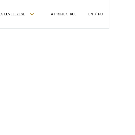
ES LEVELEZÉSE
A PROJEKTRŐL
EN
HU
ADATVÉDELMI TÁJÉKOZTATÓ