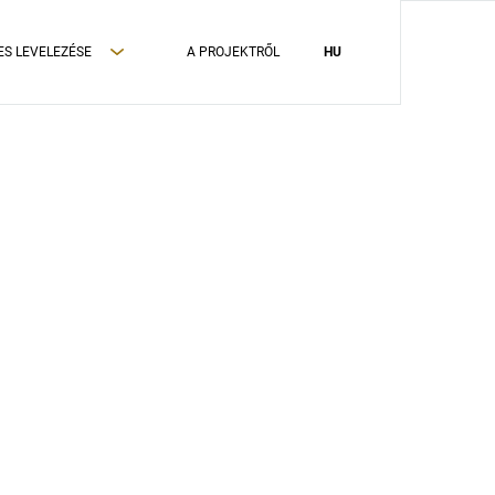
ES LEVELEZÉSE
A PROJEKTRŐL
HU
ADATVÉDELMI TÁJÉKOZTATÓ