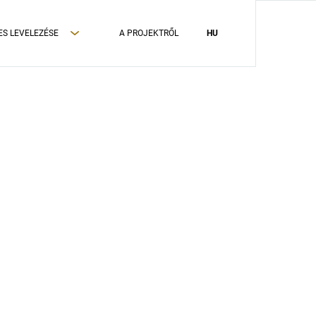
ES LEVELEZÉSE
A PROJEKTRŐL
HU
ADATVÉDELMI TÁJÉKOZTATÓ