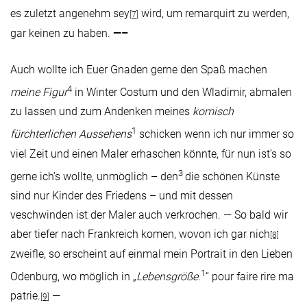
es zuletzt angenehm sey
wird, um remarquirt zu werden,
[7]
gar keinen zu haben.
—–
Auch wollte ich Euer Gnaden gerne den Spaß machen
4
meine Figur
in Winter Costum und den Wladimir, abmalen
zu lassen und zum Andenken meines
komisch
1
fürchterlichen Aussehens
schicken wenn ich nur immer so
viel Zeit und einen Maler erhaschen könnte, für nun ist’s so
3
gerne ich’s wollte, unmöglich – den
die schönen Künste
sind nur Kinder des Friedens – und mit dessen
veschwinden ist der Maler auch verkrochen. — So bald wir
aber tiefer nach Frankreich komen, wovon ich gar nich
[8]
zweifle, so erscheint auf einmal mein Portrait in den Lieben
1
Odenburg, wo möglich in „
Lebensgröße
.
“ pour faire rire ma
patrie.
—
[9]