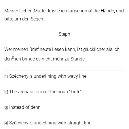
Meiner Lieben Mutter küsse ich tausendmal die Hände, und
bitte um den Segen.
Steph
Wer meinen Brief heute Lesen kann, ist glücklicher als ich,
3
den
ich bringe es nicht mehr zu Stande.
Széchenyi’s underlining with wavy line.
[1]
The archaic form of the noun ‘Tinte’.
[2]
Instead of denn.
[3]
Széchenyi’s underlining with straight line.
[4]