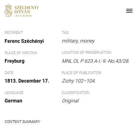
RECIPIENT
TAG
military
money
Ferenc Széchényi
LOCATION OF PRESERVATION
PLACE OF WRITING
Freyburg
MNL OL P 623 A-I.-9.-No.43/28.
DATE
PLACE OF PUBLICATION
1813. December 17.
Zichy 102–104.
LANGUAGE
CLASSIFICATION
German
Original
CONTENT SUMMARY