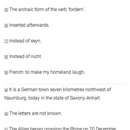
The archaic form of the verb ‘fordern’.
[5]
Inserted afterwards.
[6]
Instead of seyn.
[7]
Instead of nicht.
[8]
French: to make my homeland laugh.
[9]
It is a German town seven kilometres northwest of
[a]
Naumburg, today in the state of Saxony-Anhalt.
The letters are not known.
[b]
The Allies began crossing the Rhine on 20 December.
[c]