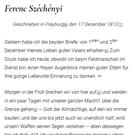
Ferenc Széchényi
Geschrieben in Freyburg
den 17 December 1813.
[a]
[1]
sten
ten
Gestern habe ich die beyden Briefe, von 1
und 2
December meines Lieben guten Vaters erhalten:
Zum
[b]
Glück habe ich heute, obwohl ich beym Feldmarschall im
Dienst bin, einen freyen Augenblick meinen guten Eltern für
Ihre gütige Liebevolle Errinerung zu danken.
—
Morgen in der Früh brechen wir von hier auf,
und werden
[c]
in ein paar Tagen mit unserer ganzen Macht1 über die
Grenze gehen
— Gott der Allmächtige, auf den wir immer
[d]
bauten, und der uns bis jetzt auch so unendlich half, wird
unsern Waffen seinen Segen verleihen — eben deswegen
bin ich froh, daß ich vor dieser Bewegung meinen Lieben