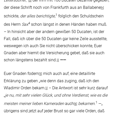
Leitersdorfer
,
der ihm mit 100 Ducaten bezahlte gegeben,
[g]
der diese Schrift noch von Frankfurth aus an Ballabene
[h]
1
schickte,
der alles berichtigte
,
folglich den Schuldschein
4
des Herrn
Sax
schon längst in denen Händen haben muß.
– In hinsicht aber der andern gewißen 50 Ducaten, ist der
Fall, daß ich über die 50 Ducaten gar keine Zeile ausstellte,
weswegen ich auch Sie nicht überschicken konnte, Euer
Gnaden aber hiemit die Versicherung gebet, daß sie auch
schon längstens bezahlt sind.
——
[i]
Euer Gnaden fodern
mich auch auf, eine detaillirte
[5]
Erklärung zu geben „wie denn das zuging, daß ich den
Wladimir Orden bekam.
– Die Antwort ist sehr kurz darauf
[j]
„
je nu, mit sehr vielen Glück, und ohne Verdienst, wie es die
1
meisten meiner lieben Kameraden
auch
bekamen
.
—„
[6]
übrigens sind jetzt auf jeder Brust so gar viele Orden, daß