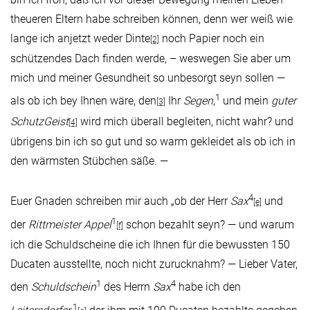
theueren Eltern habe schreiben können, denn wer weiß wie
lange ich anjetzt weder Dinte
noch Papier noch ein
[2]
schützendes Dach finden werde, – weswegen Sie aber um
mich und meiner Gesundheit so unbesorgt seyn sollen —
1
als ob ich bey Ihnen wäre, den
Ihr
Segen
,
und mein
guter
[3]
SchutzGeist
wird mich überall begleiten, nicht wahr? und
[4]
übrigens bin ich so gut und so warm gekleidet als ob ich in
den wärmsten Stübchen säße. —
4
Euer Gnaden schreiben mir auch „ob der Herr
Sax
und
[e]
1
der
Rittmeister Appel
schon bezahlt seyn? — und warum
[f]
ich die Schuldscheine die ich Ihnen für die bewussten 150
Ducaten ausstellte, noch nicht zurucknahm? — Lieber Vater,
1
4
den
Schuldschein
des Herrn
Sax
habe ich den
1