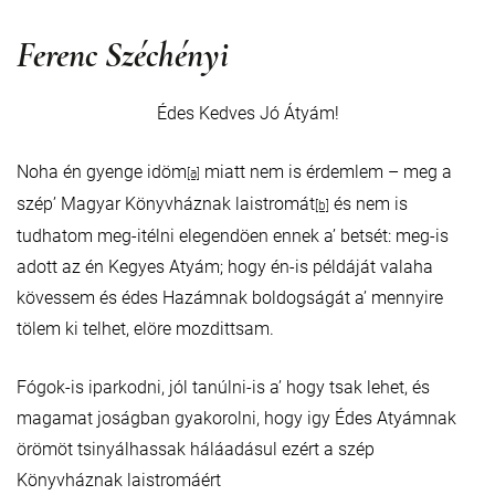
Ferenc Széchényi
Édes Kedves Jó Átyám!
Noha én gyenge idöm
miatt nem is érdemlem – meg a
[a]
szép’ Magyar Könyvháznak laistromát
és nem is
[b]
tudhatom meg-itélni elegendöen ennek a’ betsét: meg-is
adott az én Kegyes Atyám; hogy én-is példáját valaha
kövessem és édes Hazámnak boldogságát a’ mennyire
tölem ki telhet, elöre mozdittsam.
Fógok-is iparkodni, jól tanúlni-is a’ hogy tsak lehet, és
magamat joságban gyakorolni, hogy igy Édes Atyámnak
örömöt tsinyálhassak háláadásul ezért a szép
Könyvháznak laistromáért