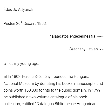
Édés Jó Attyának
ik
Pesten 26
Decem. 1803.
háláadatos engedelmes fia ~~~
Széchényi István ~
[c]
I.e., my young age.
[a]
In 1802, Ferenc Széchényi founded the Hungarian
[b]
National Museum by donating his books, manuscripts and
coins worth 160,000 forints to the public domain. In 1799,
he published a two-volume catalogue of his book
collection, entitled “Catalogus Bibliothecae Hungaricae