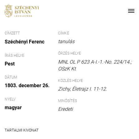
CÍMZETT
CÍMKE
tanulás
Széchényi Ferenc
ŐRZÉS HELYE
ÍRÁS HELYE
MNL OL P 623 A-I.-1.-No. 224/14.;
Pest
OSzK Kt
DÁTUM
KÖZLÉS HELYE
1803. december 26.
Zichy, Életrajz I. 11-12.
NYELV
MINŐSÍTÉS
magyar
Eredeti
TARTALMI KIVONAT