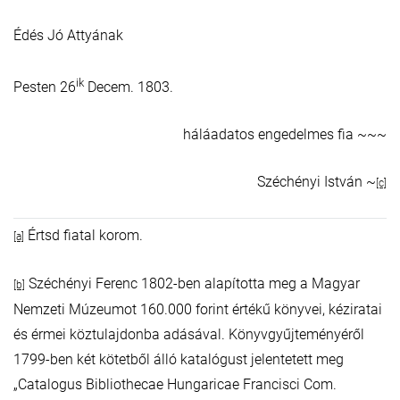
Édés Jó Attyának
ik
Pesten 26
Decem. 1803.
háláadatos engedelmes fia ~~~
Széchényi István ~
[c]
Értsd fiatal korom.
[a]
Széchényi Ferenc 1802-ben alapította meg a Magyar
[b]
Nemzeti Múzeumot 160.000 forint értékű könyvei, kéziratai
és érmei köztulajdonba adásával. Könyvgyűjteményéről
1799-ben két kötetből álló katalógust jelentetett meg
„Catalogus Bibliothecae Hungaricae Francisci Com.