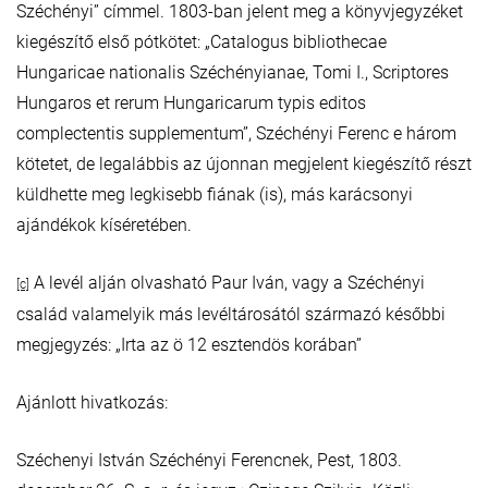
Széchényi” címmel. 1803-ban jelent meg a könyvjegyzéket
kiegészítő első pótkötet: „Catalogus bibliothecae
Hungaricae nationalis Széchényianae, Tomi I., Scriptores
Hungaros et rerum Hungaricarum typis editos
complectentis supplementum”, Széchényi Ferenc e három
kötetet, de legalábbis az újonnan megjelent kiegészítő részt
küldhette meg legkisebb fiának (is), más karácsonyi
ajándékok kíséretében.
A levél alján olvasható Paur Iván, vagy a Széchényi
[c]
család valamelyik más levéltárosától származó későbbi
megjegyzés: „Irta az ö 12 esztendös korában”
Ajánlott hivatkozás:
Széchenyi István Széchényi Ferencnek, Pest, 1803.