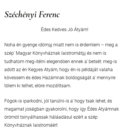
Széchényi Ferenc
Édes Kedves Jó Átyám!
Noha én gyenge idöm
miatt nem is érdemlem – meg a
[a]
szép’ Magyar Könyvháznak laistromát
és nem is
[b]
tudhatom meg-itélni elegendöen ennek a’ betsét: meg-is
adott az én Kegyes Atyám; hogy én-is példáját valaha
kövessem és édes Hazámnak boldogságát a’ mennyire
tölem ki telhet, elöre mozdittsam.
Fógok-is iparkodni, jól tanúlni-is a’ hogy tsak lehet, és
magamat joságban gyakorolni, hogy igy Édes Atyámnak
örömöt tsinyálhassak háláadásul ezért a szép
Könyvháznak laistromáért