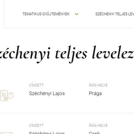
TEMATIKUS GYŰJTEMÉNYEK
SZÉCHENYI TELJES LE
échenyi teljes levelez
CÍMZETT
ÍRÁS HELYE
Széchényi Lajos
Prága
CÍMZETT
ÍRÁS HELYE
Széchényi Lajos
Cenk