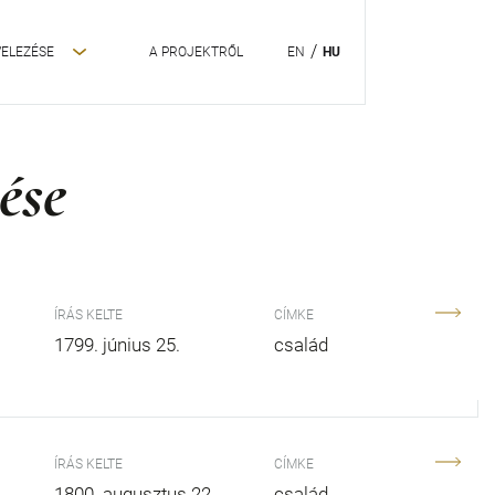
VELEZÉSE
A PROJEKTRŐL
EN
HU
ése
ÍRÁS KELTE
CÍMKE
1799. június 25.
család
ÍRÁS KELTE
CÍMKE
1800. augusztus 22.
család