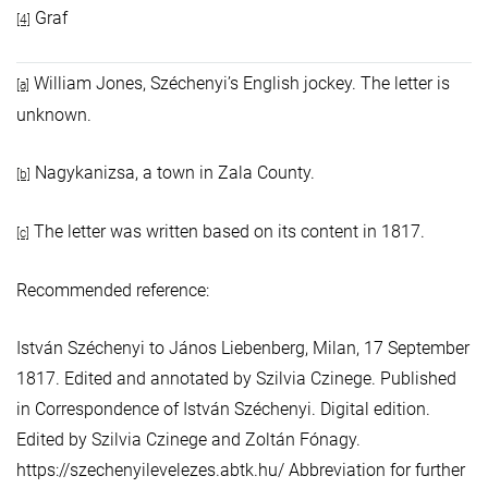
Graf
[4]
William Jones, Széchenyi’s English jockey. The letter is
[a]
unknown.
Nagykanizsa, a town in Zala County.
[b]
The letter was written based on its content in 1817.
[c]
Recommended reference:
István Széchenyi to János Liebenberg, Milan, 17 September
1817. Edited and annotated by Szilvia Czinege. Published
in Correspondence of István Széchenyi. Digital edition.
Edited by Szilvia Czinege and Zoltán Fónagy.
https://szechenyilevelezes.abtk.hu/ Abbreviation for further