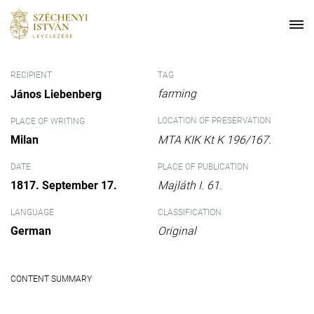
RECIPIENT
TAG
farming
János Liebenberg
LOCATION OF PRESERVATION
PLACE OF WRITING
Milan
MTA KIK Kt K 196/167.
DATE
PLACE OF PUBLICATION
1817. September 17.
Majláth I. 61.
LANGUAGE
CLASSIFICATION
German
Original
CONTENT SUMMARY