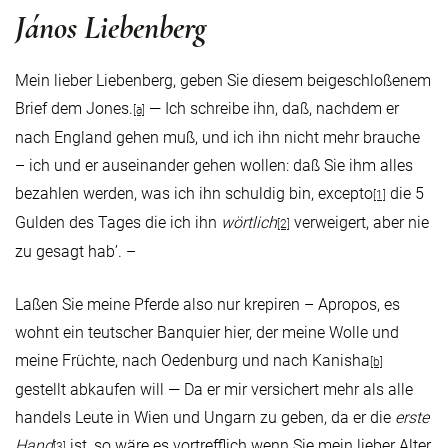
János Liebenberg
Mein lieber Liebenberg, geben Sie diesem beigeschloßenem
Brief dem Jones.
— Ich schreibe ihn, daß, nachdem er
[a]
nach England gehen muß, und ich ihn nicht mehr brauche
– ich und er auseinander gehen wollen: daß Sie ihm alles
bezahlen werden, was ich ihn schuldig bin, excepto
die 5
[1]
Gulden des Tages die ich ihn
wörtlich
verweigert, aber nie
[2]
zu gesagt hab’. –
Laßen Sie meine Pferde also nur krepiren – Apropos, es
wohnt ein teutscher Banquier hier, der meine Wolle und
meine Früchte, nach Oedenburg und nach Kanisha
[b]
gestellt abkaufen will — Da er mir versichert mehr als alle
handels Leute in Wien und Ungarn zu geben, da er die
erste
Hand
ist, so wäre es vortrefflich wenn Sie mein lieber Alter,
[3]