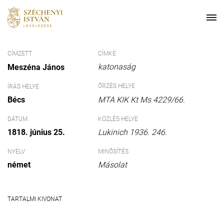
CÍMZETT
CÍMKE
katonaság
Meszéna János
ŐRZÉS HELYE
ÍRÁS HELYE
Bécs
MTA KIK Kt Ms 4229/66.
DÁTUM
KÖZLÉS HELYE
1818. június 25.
Lukinich 1936. 246.
NYELV
MINŐSÍTÉS
német
Másolat
TARTALMI KIVONAT