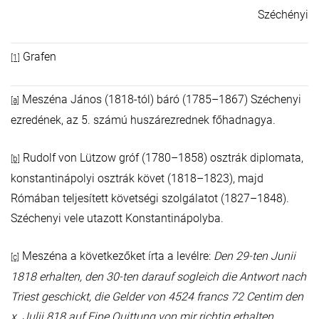
Széchényi
Grafen
[1]
Meszéna János (1818-tól) báró (1785–1867) Széchenyi
[a]
ezredének, az 5. számú huszárezrednek főhadnagya.
Rudolf von Lützow gróf (1780–1858) osztrák diplomata,
[b]
konstantinápolyi osztrák követ (1818–1823), majd
Rómában teljesített követségi szolgálatot (1827–1848).
Széchenyi vele utazott Konstantinápolyba.
Meszéna a következőket írta a levélre:
Den 29-ten Junii
[c]
1818 erhalten, den 30-ten darauf sogleich die Antwort nach
Triest geschickt, die Gelder von 4524 francs 72 Centim den
x. Julii 818 auf Eine Quittung von mir richtig erhalten
.