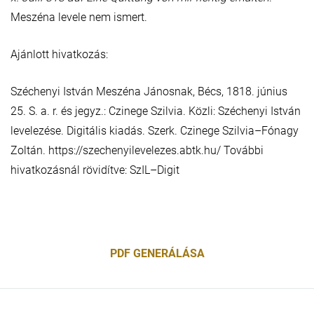
Meszéna levele nem ismert.
Ajánlott hivatkozás:
Széchenyi István Meszéna Jánosnak, Bécs, 1818. június
25. S. a. r. és jegyz.: Czinege Szilvia. Közli: Széchenyi István
levelezése. Digitális kiadás. Szerk. Czinege Szilvia–Fónagy
Zoltán. https://szechenyilevelezes.abtk.hu/ További
hivatkozásnál rövidítve: SzIL–Digit
PDF GENERÁLÁSA