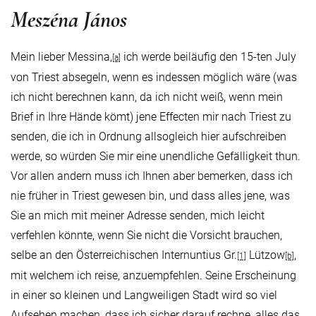
Meszéna János
Mein lieber Messina,
ich werde beiläufig den 15-ten July
[a]
von Triest absegeln, wenn es indessen möglich wäre (was
ich nicht berechnen kann, da ich nicht weiß, wenn mein
Brief in Ihre Hände kömt) jene Effecten mir nach Triest zu
senden, die ich in Ordnung allsogleich hier aufschreiben
werde, so würden Sie mir eine unendliche Gefälligkeit thun.
Vor allen andern muss ich Ihnen aber bemerken, dass ich
nie früher in Triest gewesen bin, und dass alles jene, was
Sie an mich mit meiner Adresse senden, mich leicht
verfehlen könnte, wenn Sie nicht die Vorsicht brauchen,
selbe an den Österreichischen Internuntius Gr.
Lützow
,
[1]
[b]
mit welchem ich reise, anzuempfehlen. Seine Erscheinung
in einer so kleinen und Langweiligen Stadt wird so viel
Aufsehen machen, dass ich sicher darauf rechne, alles das,