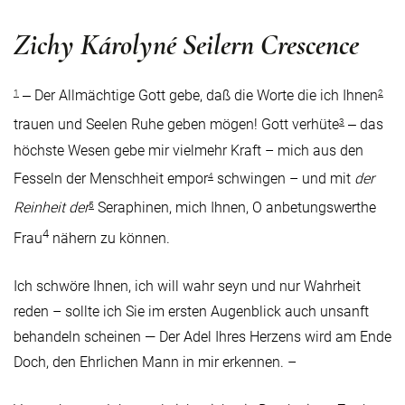
Zichy Károlyné Seilern Crescence
‒ Der Allmächtige Gott gebe, daß die Worte die ich Ihnen
1
2
trauen und Seelen Ruhe geben mögen! Gott verhüte
‒ das
3
höchste Wesen gebe mir vielmehr Kraft – mich aus den
Fesseln der Menschheit empor
schwingen – und mit
der
4
Reinheit der
Seraphinen, mich Ihnen, O anbetungswerthe
5
4
Frau
nähern zu können.
Ich schwöre Ihnen, ich will wahr seyn und nur Wahrheit
reden – sollte ich Sie im ersten Augenblick auch unsanft
behandeln scheinen — Der Adel Ihres Herzens wird am Ende
Doch, den Ehrlichen Mann in mir erkennen. –