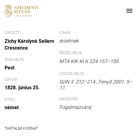
CÍMZETT
CÍMKE
érzelmek
Zichy Károlyné Seilern
Crescence
ŐRZÉS HELYE
ÍRÁS HELYE
MTA KIK Kt K 224 157–159.
Pest
KÖZLÉS HELYE
DÁTUM
SzIN 3. 212–214., Fenyő 2001. 9–
11.
1828. június 25.
MINŐSÍTÉS
NYELV
Fogalmazvány
német
TARTALMI KIVONAT