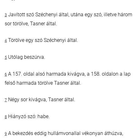
Javított szó Széchenyi által, utána egy szó, illetve három
3
sor törölve, Tasner által.
Törölve egy szó Széchenyi által.
4
Utólag beszúrva.
5
A 157. oldal alsó harmada kivágva, a 158. oldalon a lap
6
felső harmada törölve Tasner által.
Négy sor kivágva, Tasner által.
7
Hiányzó szó: habe.
8
A bekezdés eddig hullámvonallal vékonyan áthúzva,
9