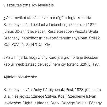
visszautasította, így leveleit is.
Az amerikai utazás terve már régóta foglalkoztatta
b
Széchenyit. Lásd például a Liebenberghez címzett 1822.
június 30-án írt levelében. Részletesebben Viszota Gyula
Széchenyi naplóihoz írt bevezető tanulmányaiban. SzIN 2.
XXI‒XXVI. és SzIN 3. XI‒XIV.
Az a hír járta, hogy Zichy Károly, a grófnő férje Bécsben
c
kap új megbízatást, de végül nem így történt. SzIN 3. 197.
Ajánlott hivatkozás:
Széchenyi István Zichy Károlynénak, Pest, 1828. június 25.
S. a. r. és jegyz.: Czinege Szilvia. Közli: Széchenyi István
levelezése. Digitális kiadás. Szerk. Czinege Szilvia–Fónagy