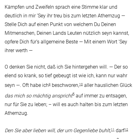
Kämpfen und Zweifeln sprach eine Stimme klar und
deutlich in mir ’Sey ihr treu bis zum letzten Athemzug —
Stelle Dich auf einen Punkt von welchem Du Deinen
Mitmenschen, Deinen Lands Leuten nützlich seyn kannst,
opfere Dich für’s allgemeine Beste — Mit einem Wort ’Sey
ihrer werth —
O denken Sie nicht, daß ich Sie hintergehen will. — Der so
elend so krank, so tief gebeugt ist wie ich, kann nur wahr
seyn —. Oft habe ich
beschworen,
aller hauslichen Glück
9
10
5
das mich so mächtig anspricht
auf immer zu entsagen,
nur für Sie zu leben; – will es auch halten bis zum letzten
Athemzug.
Den Sie aber lieben will, der um Gegenliebe buhlt
,
darf
11
12