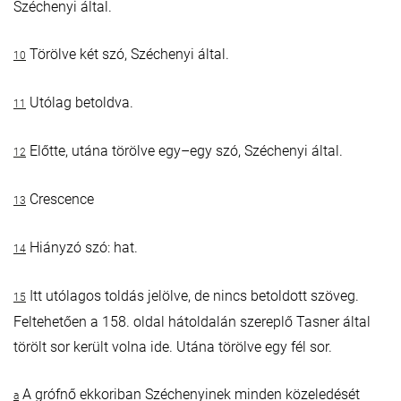
Széchenyi által.
Törölve két szó, Széchenyi által.
10
Utólag betoldva.
11
Előtte, utána törölve egy–egy szó, Széchenyi által.
12
Crescence
13
Hiányzó szó: hat.
14
Itt utólagos toldás jelölve, de nincs betoldott szöveg.
15
Feltehetően a 158. oldal hátoldalán szereplő Tasner által
törölt sor került volna ide. Utána törölve egy fél sor.
A grófnő ekkoriban Széchenyinek minden közeledését
a