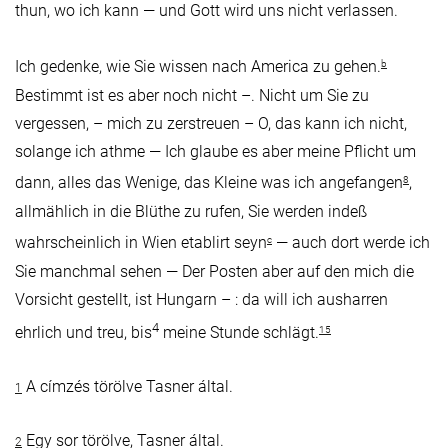
thun, wo ich kann — und Gott wird uns nicht verlassen.
Ich gedenke, wie Sie wissen nach America zu gehen.
b
Bestimmt ist es aber noch nicht –. Nicht um Sie zu
vergessen, – mich zu zerstreuen – O, das kann ich nicht,
solange ich athme — Ich glaube es aber meine Pflicht um
dann, alles das Wenige, das Kleine was ich angefangen
,
8
allmählich in die Blüthe zu rufen, Sie werden indeß
wahrscheinlich in Wien etablirt seyn
— auch dort werde ich
c
Sie manchmal sehen — Der Posten aber auf den mich die
Vorsicht gestellt, ist Hungarn – : da will ich ausharren
4
ehrlich und treu, bis
meine Stunde schlägt.
15
A címzés törölve Tasner által.
1
Egy sor törölve, Tasner által.
2