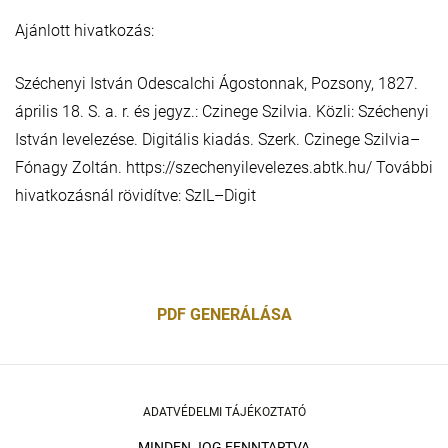
Ajánlott hivatkozás:
Széchenyi István Odescalchi Ágostonnak, Pozsony, 1827.
április 18. S. a. r. és jegyz.: Czinege Szilvia. Közli: Széchenyi
István levelezése. Digitális kiadás. Szerk. Czinege Szilvia–
Fónagy Zoltán. https://szechenyilevelezes.abtk.hu/ További
hivatkozásnál rövidítve: SzIL–Digit
PDF GENERÁLÁSA
ADATVÉDELMI TÁJÉKOZTATÓ
MINDEN JOG FENNTARTVA