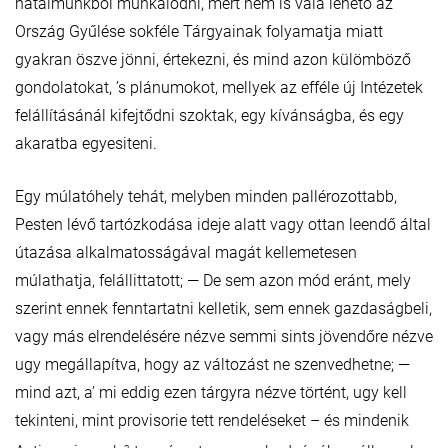
hatalmunkbol munkálódni, mert nem is vala lehető az
Ország Gyűlése sokféle Tárgyainak folyamatja miatt
gyakran öszve jönni, értekezni, és mind azon külömböző
gondolatokat, ’s plánumokot, mellyek az efféle új Intézetek
felállításánál kifejtődni szoktak, egy kívánságba, és egy
akaratba egyesiteni.
Egy múlatóhely tehát, melyben minden pallérozottabb,
Pesten lévő tartózkodása ideje alatt vagy ottan leendő által
útazása alkalmatosságával magát kellemetesen
múlathatja, felállittatott; — De sem azon mód eránt, mely
szerint ennek fenntartatni kelletik, sem ennek gazdaságbeli,
vagy más elrendelésére nézve semmi sints jövendőre nézve
ugy megállapítva, hogy az változást ne szenvedhetne; —
mind azt, a’ mi eddig ezen tárgyra nézve történt, ugy kell
tekinteni, mint provisorie tett rendeléseket – és mindenik