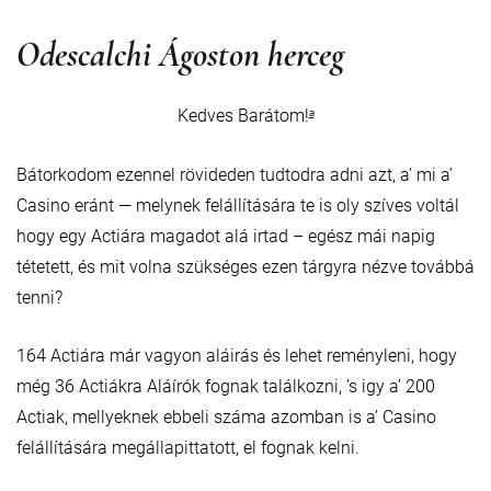
Odescalchi Ágoston herceg
Kedves Barátom!
a
Bátorkodom ezennel rövideden tudtodra adni azt, a’ mi a’
Casino eránt — melynek felállítására te is oly szíves voltál
hogy egy Actiára magadot alá irtad – egész mái napig
tétetett, és mit volna szükséges ezen tárgyra nézve továbbá
tenni?
164 Actiára már vagyon aláirás és lehet reményleni, hogy
még 36 Actiákra Aláírók fognak találkozni, ’s igy a’ 200
Actiak, mellyeknek ebbeli száma azomban is a’ Casino
felállítására megállapittatott, el fognak kelni.