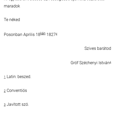
maradok
Te néked
kán
Posonban Aprilis 18
1827
d
Szives barátod
Gróf Széchenyi István
4
Latin: beszed.
1
Conventiós
2
Javított szó.
3