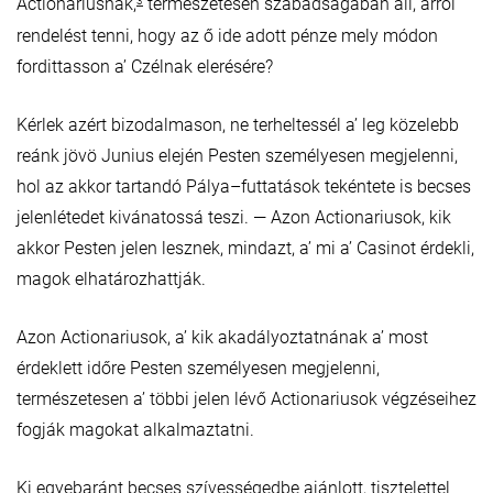
Actionariusnak,
természetesen szabadságában áll, arrol
3
rendelést tenni, hogy az ő ide adott pénze mely módon
fordittasson a’ Czélnak elerésére?
Kérlek azért bizodalmason, ne terheltessél a’ leg közelebb
reánk jövö Junius elején Pesten személyesen megjelenni,
hol az akkor tartandó Pálya–futtatások tekéntete is becses
jelenlétedet kivánatossá teszi. — Azon Actionariusok, kik
akkor Pesten jelen lesznek, mindazt, a’ mi a’ Casinot érdekli,
magok elhatározhattják.
Azon Actionariusok, a’ kik akadályoztatnának a’ most
érdeklett időre Pesten személyesen megjelenni,
természetesen a’ többi jelen lévő Actionariusok végzéseihez
fogják magokat alkalmaztatni.
Ki egyebaránt becses szívességedbe ajánlott, tisztelettel