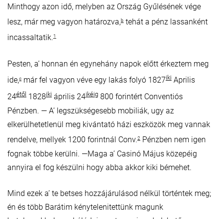
Minthogy azon idő, melyben az Ország Gyűlésének vége
lesz, már meg vagyon határozva,
tehát a pénz lassanként
b
incassaltatik.
1
Pesten, a’ honnan én egynehány napok előtt érkeztem meg
iki
ide,
már fel vagyon véve egy lakás folyó 1827
Aprilis
c
étől
iki
ikéig
24
1828
április 24
800 forintért Conventiós
Pénzben. — A’ legszükségesebb mobiliák, ugy az
elkerülhetetlenül meg kivántató házi eszközök meg vannak
rendelve, mellyek 1200 forintnál Conv.
Pénzben nem igen
2
fognak többe kerülni. —Maga a’ Casinó Május közepéig
annyira el fog készülni hogy abba akkor kiki bémehet.
Mind ezek a’ te betses hozzájárulásod nélkül történtek meg;
én és több Barátim kénytelenitettünk magunk