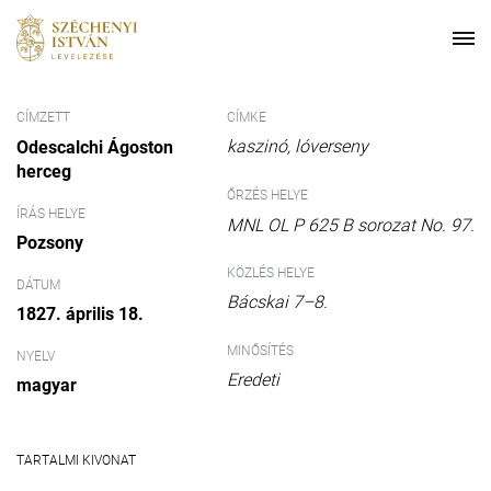
CÍMZETT
CÍMKE
kaszinó
lóverseny
Odescalchi Ágoston
herceg
ŐRZÉS HELYE
ÍRÁS HELYE
MNL OL P 625 B sorozat No. 97.
Pozsony
KÖZLÉS HELYE
DÁTUM
Bácskai 7–8.
1827. április 18.
MINŐSÍTÉS
NYELV
Eredeti
magyar
TARTALMI KIVONAT