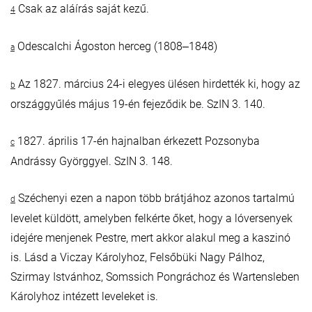
Csak az aláírás saját kezű.
4
Odescalchi Ágoston herceg (1808‒1848)
a
Az 1827. március 24-i elegyes ülésen hirdették ki, hogy az
b
országgyűlés május 19-én fejeződik be. SzIN 3. 140.
1827. április 17-én hajnalban érkezett Pozsonyba
c
Andrássy Györggyel. SzIN 3. 148.
Széchenyi ezen a napon több brátjához azonos tartalmú
d
levelet küldött, amelyben felkérte őket, hogy a lóversenyek
idejére menjenek Pestre, mert akkor alakul meg a kaszinó
is. Lásd a Viczay Károlyhoz, Felsőbüki Nagy Pálhoz,
Szirmay Istvánhoz, Somssich Pongráchoz és Wartensleben
Károlyhoz intézett leveleket is.