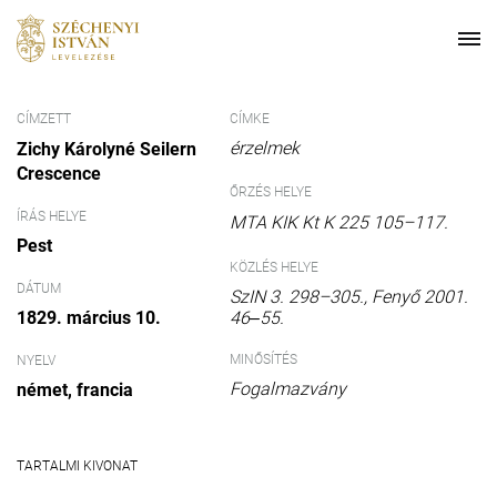
CÍMZETT
CÍMKE
érzelmek
Zichy Károlyné Seilern
Crescence
ŐRZÉS HELYE
ÍRÁS HELYE
MTA KIK Kt K 225 105–117.
Pest
KÖZLÉS HELYE
DÁTUM
SzIN 3. 298–305., Fenyő 2001.
46‒55.
1829. március 10.
MINŐSÍTÉS
NYELV
Fogalmazvány
német
francia
TARTALMI KIVONAT