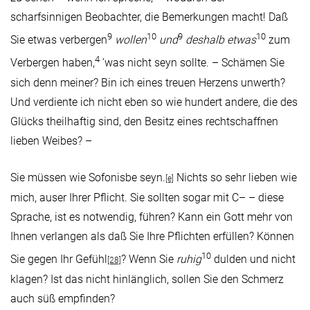
scharfsinnigen Beobachter, die Bemerkungen macht! Daß
9
10
9
10
Sie etwas verbergen
wollen
und
deshalb etwas
zum
4
Verbergen haben,
’was nicht seyn sollte. – Schämen Sie
sich denn meiner? Bin ich eines treuen Herzens unwerth?
Und verdiente ich nicht eben so wie hundert andere, die des
Glücks theilhaftig sind, den Besitz eines rechtschaffnen
lieben Weibes? –
Sie müssen wie Sofonisbe seyn.
Nichts so sehr lieben wie
[e]
mich, auser Ihrer Pflicht. Sie sollten sogar mit C– – diese
Sprache, ist es notwendig, führen? Kann ein Gott mehr von
Ihnen verlangen als daß Sie Ihre Pflichten erfüllen? Können
10
Sie gegen Ihr Gefühl
? Wenn Sie
ruhig
dulden und nicht
[28]
klagen? Ist das nicht hinlänglich, sollen Sie den Schmerz
auch süß empfinden?