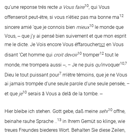
10
qu’une reponse trés recte
a Vous faire
, qui Vous
12
offenseroit peut-étre, si vous n’étiez pas ma bonne ma
10
sincere amié ‘que je connois bien
mieux
le monde que
Vous, ‒ que j’y ai pensé bien suivement et que mon esprit
me le dicte. Je Vois encore Vous éffaroucher
en Vous
[32]
10
12
disant ’Cet homme qui
croit devoir
tromper
tout le
10,7
monde, me trompera aussi ‒, – Je ne puis
qu’
invoquer
7
Dieu le tout puissant pour
m’étre témoins, que je ne Vous
ai jamais trompée d’une seule parole d’une seule pensée, –
10
et que
je
serais ā Vous a delā de la tombe. ‒
10
Hier bleibe ich stehen. Gott gebe, daß meine
sehr
offne,
13
beinahe rauhe Sprache ..
in Ihrem Gemüt so klinge, wie
treues Freundes biederes Wort. Behalten Sie diese Zeilen,