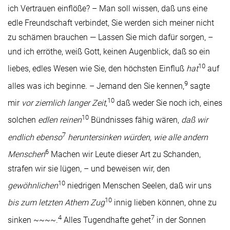
ich Vertrauen einflöße? – Man soll wissen, daß uns eine
edle Freundschaft verbindet, Sie werden sich meiner nicht
zu schämen brauchen — Lassen Sie mich dafür sorgen, –
und ich erröthe, weiß Gott, keinen Augenblick, daß so ein
10
liebes, edles Wesen wie Sie, den höchsten Einfluß
hat
auf
9
alles was ich beginne. – Jemand den Sie kennen,
sagte
10
mir
vor ziemlich langer Zeit
,
daß weder Sie noch ich, eines
10
solchen
edlen reinen
Bündnisses fähig wären,
daß wir
7
endlich ebenso
heruntersinken würden, wie alle andern
6
Menschen
Machen wir Leute dieser Art zu Schanden,
strafen wir sie lügen, – und beweisen wir, den
10
gewöhnlichen
niedrigen Menschen Seelen, daß wir uns
10
bis zum letzten Athem Zug
innig lieben können, ohne zu
4
7
sinken ~~~~.
Alles Tugendhafte gehet
in der Sonnen