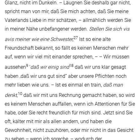
Glanz, nicht im Dunkeln. – Läugnen Sie deshalb gar nicht,
spricht man von mir, daß Sie mich achten, daß Sie meine
Vaterlands Liebe in mir schätzen, – allmählich werden Sie
in meiner Nähe unbefangener werden.
Stellen Sie sich vis
27
avis meiner wie eine Schwester,
Ist so eine alte
Freundschaft bekannt, so fällt es keinen Menschen mehr
auf, wenn wir viel mit einander sprechen, – – Wir müssen
9
18
aussehen
’
daß wir einig sind
daß wir uns klar gesagt
haben ‚daß wir uns gut sind“ aber unsere Pflichten noch
mehr lieben wie uns. – Ist es einmal en train,
daß man
10
denkt,
daß wir mit uns Rechnung gemacht haben, so wird
es keinem Menschen auffallen, wenn ich Attentionen für Sie
habe, oder Sie recht freundlich für mich sind. Jetzt sind Sie
oft, kälter mit mir als allen andern, und haben die
Gewohnheit, nicht zuzuhören, oder mir nicht in das Gesicht
zu sehen – wenn ich spreche, – wodurch der