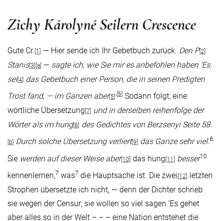
Zichy Károlyné Seilern Crescence
Gute Cr.
— Hier sende ich Ihr Gebetbuch zurück.
Den P
[1]
[2]
Stanis
—
sagte ich, wie Sie mir es anbefohlen haben ’Es
[3]
[a]
sei
das Gebetbuch einer Person, die in seinen Predigten
[4]
,
[6]
Trost fand, — im Ganzen aber
Sodann folgt, eine
[5]
wörtliche Übersetzung
und in derselben reihenfolge der
[7]
Wörter als im hung
des Gedichtes von Berzsenyi Seite 58.
[8]
6
Durch solche Übersetzung verliert
das Ganze sehr viel
.
[b]
[9]
10
Sie
werden auf dieser Weise aber
das hung
besser
[10]
[11]
7
7
kennenlernen,
was
die Hauptsache ist. Die zwei
letzten
[12]
Strophen übersetzte ich nicht, — denn der Dichter schrieb
sie wegen der Censur; sie wollen so viel sagen ’Es gehet
aber alles so in der Welt – – – eine Nation entstehet die