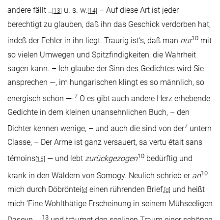
andere fällt ..
u. s. w.
– Auf diese Art ist jeder
[13]
[14]
berechtigt zu glauben, daß ihn das Geschick verdorben hat,
10
indeß der Fehler in ihn liegt. Traurig ist‘s, daß man
nur
mit
so vielen Umwegen und Spitzfindigkeiten, die Wahrheit
sagen kann. – Ich glaube der Sinn des Gedichtes wird Sie
ansprechen —, im hungarischen klingt es so männlich, so
7
energisch schön —-
O es gibt auch andere Herz erhebende
Gedichte in dem kleinen unansehnlichen Buch, – den
7
Dichter kennen wenige, – und auch die sind von der
untern
Classe, – Der Arme ist ganz versauert, sa vertu était sans
10
témoins
— und lebt
zurückgezogen
bedürftig und
[15]
10
krank in den Wäldern von Somogy. Neulich schrieb er
an
mich durch Döbröntei
einen rührenden Brief,
und heißt
[c]
[d]
mich ’Eine Wohlthätige Erscheinung in seinem Mühseeligen
13
Daseyn ….
und träumet den seeligen Traum einer schönen