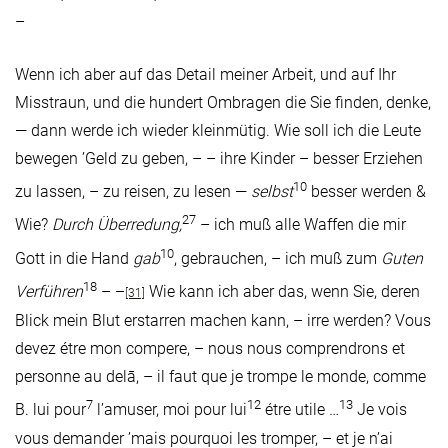
–
Wenn ich aber auf das Detail meiner Arbeit, und auf Ihr
Misstraun, und die hundert Ombragen die Sie finden, denke,
— dann werde ich wieder kleinmütig. Wie soll ich die Leute
bewegen ’Geld zu geben, – – ihre Kinder – besser Erziehen
10
zu lassen, – zu reisen, zu lesen —
selbst
besser werden &
27
Wie?
Durch Überredung,
– ich muß alle Waffen die mir
10
Gott in die Hand
gab
, gebrauchen, – ich muß zum
Guten
18
Verführen
– –
Wie kann ich aber das, wenn Sie, deren
[31]
Blick mein Blut erstarren machen kann, – irre werden? Vous
devez étre mon compere, – nous nous comprendrons et
personne au delā, – il faut que je trompe le monde, comme
7
12
13
B. lui pour
l’amuser, moi pour lui
étre utile …
Je vois
vous demander ’mais pourquoi les tromper, – et je n’ai