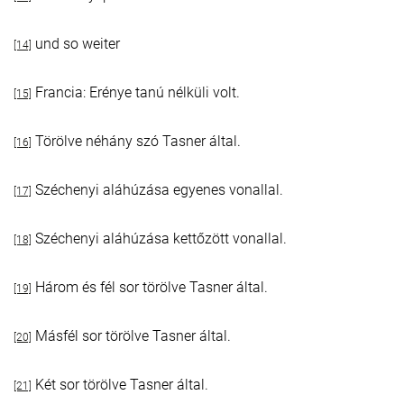
und so weiter
[14]
Francia: Erénye tanú nélküli volt.
[15]
Törölve néhány szó Tasner által.
[16]
Széchenyi aláhúzása egyenes vonallal.
[17]
Széchenyi aláhúzása kettőzött vonallal.
[18]
Három és fél sor törölve Tasner által.
[19]
Másfél sor törölve Tasner által.
[20]
Két sor törölve Tasner által.
[21]