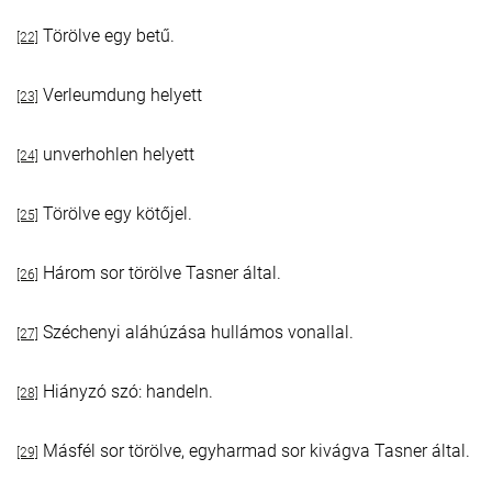
Törölve egy betű.
[22]
Verleumdung helyett
[23]
unverhohlen helyett
[24]
Törölve egy kötőjel.
[25]
Három sor törölve Tasner által.
[26]
Széchenyi aláhúzása hullámos vonallal.
[27]
Hiányzó szó: handeln.
[28]
Másfél sor törölve, egyharmad sor kivágva Tasner által.
[29]