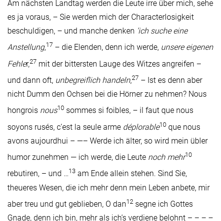
Am nächsten Landtag werden die Leute irre über mich, sehe
es ja voraus, – Sie werden mich der Characterlosigkeit
beschuldigen, – und manche denken
’ich suche eine
17
Anstellung
,
– die Elenden, denn ich werde,
unsere eigenen
27
Fehle
r,
mit der bittersten Lauge des Witzes angreifen –
27
und dann oft,
unbegreiflich handeln
,
– Ist es denn aber
nicht Dumm den Ochsen bei die Hörner zu nehmen? Nous
10
hongrois
nous
sommes si foibles, – il faut que nous
10
soyons rusés, c’est la seule arme
déplorable
que nous
avons aujourdhui – —– Werde ich älter, so wird mein übler
10
humor zunehmen — ich werde, die Leute
noch mehr
13
rebutiren, – und …
am Ende allein stehen. Sind Sie,
theueres Wesen, die ich mehr denn mein Leben anbete, mir
12
aber treu und gut geblieben, O dan
segne ich Gottes
Gnade, denn ich bin, mehr als ich’s verdiene belohnt – – – –