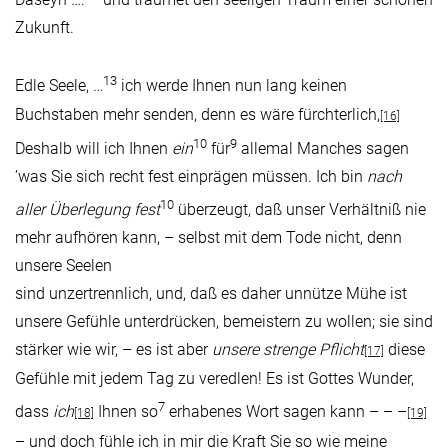
Zukunft.
13
Edle Seele, …
ich werde Ihnen nun lang keinen
Buchstaben mehr senden, denn es wäre fürchterlich,
[16]
10
9
Deshalb will ich Ihnen
ein
für
allemal Manches sagen
’was Sie sich recht fest einprägen müssen. Ich bin
nach
10
aller Überlegung
fest
überzeugt, daß unser Verhältniß nie
mehr aufhören kann, – selbst mit dem Tode nicht, denn
unsere Seelen
sind unzertrennlich, und, daß es daher unnütze Mühe ist
unsere Gefühle unterdrücken, bemeistern zu wollen; sie sind
stärker wie wir, – es ist aber
unsere strenge Pflicht
diese
[17]
Gefühle mit jedem Tag zu veredlen! Es ist Gottes Wunder,
7
dass
ich
Ihnen so
erhabenes Wort sagen kann – – –
[18]
[19]
– und doch fühle ich in mir die Kraft Sie so wie meine