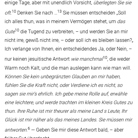
einige Tage, aber mit unendlich Vorsicht,
überlegten Sie sie
10
13
oft.
Denken Sie nach …
Sie müssen entscheiden „Soll
ich alles thun, was in meinem Vermögen stehet, um
das
10
Gute
die Tugend zu verbreiten, – und werden Sie an mir
nicht irre, gewiß nicht irre, – oder soll ich es bleiben lassen?„
Ich verlange von Ihnen, ein entscheidendes Ja, oder Nein, –
10
nur keinen jesuitische Antwort
wie manchmal
, die weder
Warm noch Kalt, und die man auslegen kann wie man will.
Können Sie kein unbegränzten Glauben an mir haben,
fühlen Sie die Kraft nicht, oder Verdiene ich es nicht, so
sagen sie mir’s ehrlich. Ich gebe meine Rolle auf, erwähle
eine leichtere, und werde trachten im kleinen Kreis Gutes zu
thun. Ihre Ruhe ist mir theurer als meine Land s Leute, Ihr
Glück ist mir näher als das meines Landes. Sie müssen mir
6
antworten
.
— Geben Sie mir diese Antwort bald, – aber