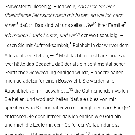
Schwester zu lieben
– Ich weiß,
daß auch Sie eine
[20]
überirdische Sehnsucht nach mir haben, so wie ich nach
6
10
7
Ihnen
daß
Das sind wir uns selbst,
Sie
Ihrer Familie
[21]
7,6
ich meinen Lands Leuten, und wir
der Welt schuldig. –
5
Lesen Sie mit Aufmerksamkeit;
Reinheit in der wir vor dem
19
Allmächtigen stehen, —
Mich lacht man oft aus und sagt
’wer hätte das Gedacht, daß der als ein sentimentalischer
Seuftzende Schwechling endigen würde, – andere halten
mich geradetzu für einen Bösewicht. Sie werden alle
13
Augenblick vor mir gewahret …
die Gutmeinenden wollen
Sie heilen, und wodurch heilen ’daß sie übles von mir
sprechen, was Sie nur näher zu mir bringt, denn am Ende
[22]
entdecken Sie doch immer ’daß ich ehrlich wie Gold bin,
und mich die Leute mit dem Geifer der Verläumdung
[23]
12