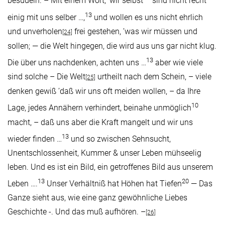
besudeln. – Mit einem Wort, ’wir selbst
sind nicht recht
13
einig mit uns selber …,
und wollen es uns nicht ehrlich
und unverholen
frei gestehen, ’was wir müssen und
[24]
sollen; — die Welt hingegen, die wird aus uns gar nicht klug.
13
Die über uns nachdenken, achten uns …
aber wie viele
sind solche – Die Welt
urtheilt nach dem Schein, – viele
[25]
denken gewiß ’daß wir uns oft meiden wollen, – da Ihre
10
Lage, jedes Annähern verhindert, beinahe unmöglich
macht, – daß uns aber die Kraft mangelt und wir uns
13
wieder finden …
und so zwischen Sehnsucht,
Unentschlossenheit, Kummer & unser Leben mühseelig
leben. Und es ist ein Bild, ein getroffenes Bild aus unserem
13
20
Leben ….
Unser Verhältniß hat Höhen hat Tiefen
— Das
Ganze sieht aus, wie eine ganz gewöhnliche Liebes
Geschichte -. Und das muß aufhören. –
[26]