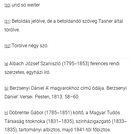
und so weiter
[30]
Betoldás jelölve, de a betoldandó szöveg Tasner által
[31]
törölve.
Törölve négy szó.
[32]
Albach József Szaniszló (1795‒1853) ferences rendi
[a]
szerzetes, egyházi író.
Berzsenyi Dániel A’ magyarokhoz című ódája. Berzsenyi
[b]
Dániel’ Versei. Pesten, 1813. 58–60.
Döbrentei Gábor (1785‒1851) költő, a Magyar Tudós
[c]
Társaság titoknoka (1831‒1835), színházigazgató (1833‒
1835), tartományi albiztos, majd 1841-től főbiztos.