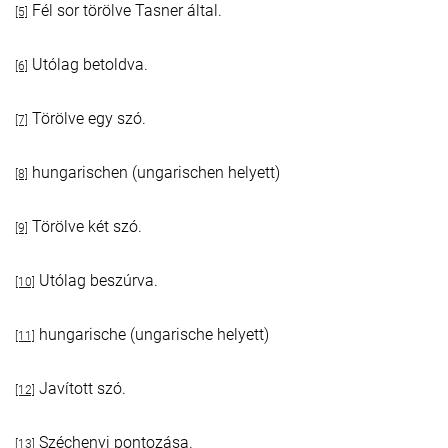
Fél sor törölve Tasner által.
[5]
Utólag betoldva.
[6]
Törölve egy szó.
[7]
hungarischen (ungarischen helyett)
[8]
Törölve két szó.
[9]
Utólag beszúrva.
[10]
hungarische (ungarische helyett)
[11]
Javított szó.
[12]
Széchenyi pontozása.
[13]