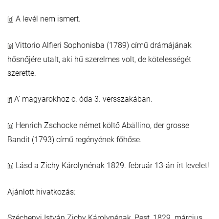
A levél nem ismert.
[d]
Vittorio Alfieri Sophonisba (1789) című drámájának
[e]
hősnőjére utalt, aki hű szerelmes volt, de kötelességét
szerette.
A’ magyarokhoz c. óda 3. versszakában.
[f]
Henrich Zschocke német költő Abällino, der grosse
[g]
Bandit (1793) című regényének főhőse.
Lásd a Zichy Károlynénak 1829. február 13-án írt levelet!
[h]
Ajánlott hivatkozás:
Széchenyi István Zichy Károlynénak, Pest, 1829. március