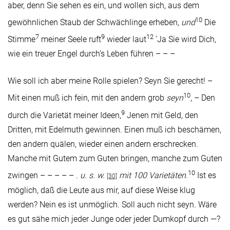
aber, denn Sie sehen es ein, und wollen sich, aus dem
10
gewöhnlichen Staub der Schwächlinge erheben,
und
Die
7
9
12
Stimme
meiner Seele ruft
wieder laut
’Ja Sie wird Dich,
wie ein treuer Engel durch’s Leben führen – – –
Wie soll ich aber meine Rolle spielen? Seyn Sie gerecht! –
10
Mit einen muß ich fein, mit den andern grob
seyn
, – Den
9
durch die Varietät meiner Ideen,
Jenen mit Geld, den
Dritten, mit Edelmuth gewinnen. Einen muß ich beschämen,
den andern quälen, wieder einen andern erschrecken.
Manche mit Gutem zum Guten bringen, manche zum Guten
10
zwingen – – – – – .
u. s. w.
mit 100 Varietäten
.
Ist es
[30]
möglich, daß die Leute aus mir, auf diese Weise klug
werden? Nein es ist unmöglich. Soll auch nicht seyn. Wäre
es gut sähe mich jeder Junge oder jeder Dumkopf durch —?