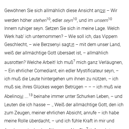
Gewöhnen Sie sich allmählich diese Ansicht an
– Wir
[29]
10
10
10
werden höher
stehen
, edler
seyn
, und im
unsern
Innern ruhiger seyn. Setzen Sie sich in meine Lage. Welch
Werk hab‘ ich unternommen? – Wie soll ich, das Vippern
Geschlecht, – wie Berzsenyi sagt,
– mit dem unser Land,
[f]
weiß der allmächtige Gott übersäet ist, – allmählich
7
ausrotten? Welche Arbeit! Ich muß
mich ganz Verläugnen,
– Ein ehrlicher Comediant, ein edler Mystificateur seyn, –
ich muß die Leute hintergehen um ihnen zu nützen, – ich
muß sie, ihres Glückes wegen Betrügen – – – ich muß wie
13
Abelino
….
beinahe immer unter Schurken Leben, – und
[g]
Leuten die ich hasse — ., Weiß der allmächtige Gott, den ich
zum Zeugen, meiner ehrlichen Absicht, anrufe – ich habe
meine Rolle überdacht, – und ich fühle Kraft in mir und
7