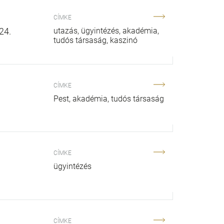
CÍMKE
24.
utazás
ügyintézés
akadémia
tudós társaság
kaszinó
CÍMKE
Pest
akadémia
tudós társaság
CÍMKE
ügyintézés
CÍMKE