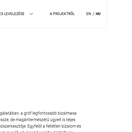
ES LEVELEZÉSE
A PROJEKTRŐL
EN
HU
zolgálatában, a gróf legfontosabb bizalmasa
ssze, de magántermészetű ügyeit is teljes
ószerkesztője. Egyfelől a feltétlen bizalom és