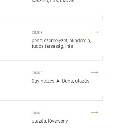
kaszinó
írás
utazás
CÍMKE
pénz
személyzet
akadémia
tudós társaság
írás
CÍMKE
ügyintézés
Al-Duna
utazás
CÍMKE
utazás
lóverseny