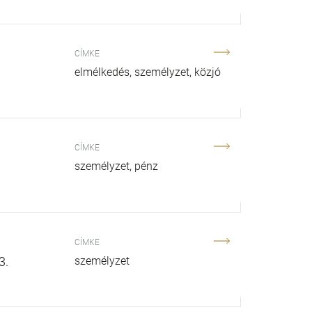
CÍMKE
elmélkedés
személyzet
közjó
CÍMKE
személyzet
pénz
CÍMKE
3.
személyzet