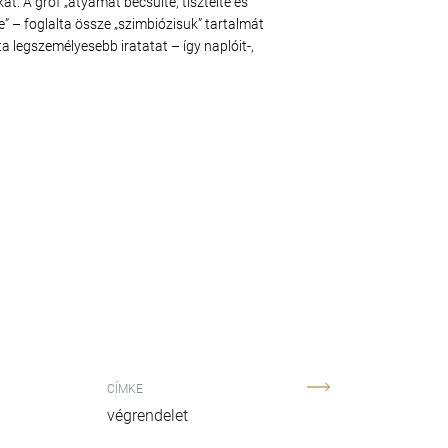
at. A gróf „atyámat becsülte, tisztelte és
e” – foglalta össze „szimbiózisuk” tartalmát
a legszemélyesebb iratatat – így naplóit-,
CÍMKE
végrendelet