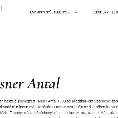
TEMATIKUS GYŰJTEMÉNYEK
SZÉCHENYI TELJ
sner Antal
en beszélő, jogvégzett Tasner Antal 1833-tól állt titkárként Széchenyi s
nkaadója” minden vállalkozásának adminisztrációja az ő kezében futott ö
tézte. Többnyire ő volt Széchenyi írásainak korrektora, szerkesztője, olvas