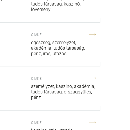
tudós társaság
kaszinó
lóverseny
CÍMKE
egészség
személyzet
akadémia
tudós társaság
pénz
írás
utazás
CÍMKE
személyzet
kaszinó
akadémia
tudós társaság
országgyűlés
pénz
CÍMKE