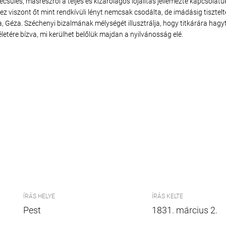
sülés, másrészről a teljes és kizárólagos lojalitás jellemezte kapcsolatuk
 ez viszont őt mint rendkívüli lényt nemcsak csodálta, de imádásig tisztelt
a, Géza. Széchenyi bizalmának mélységét illusztrálja, hogy titkárára hagyt
életére bízva, mi kerülhet belőlük majdan a nyilvánosság elé.
ÍRÁS HELYE
ÍRÁS KELTE
Pest
1831. március 2.