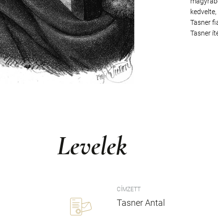
magyrabec
kedvelte,
Tasner fi
Tasner ít
Levelek
CÍMZETT
Tasner Antal