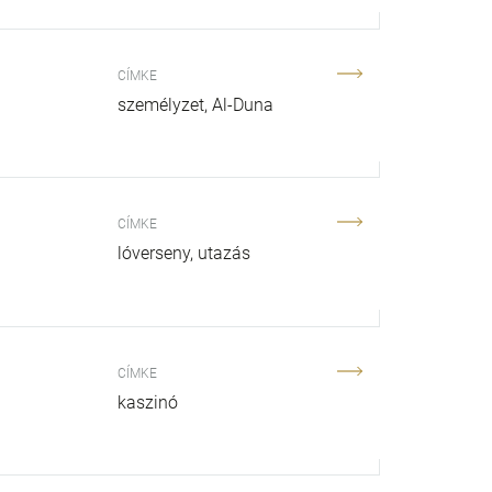
CÍMKE
személyzet
Al-Duna
CÍMKE
lóverseny
utazás
CÍMKE
kaszinó