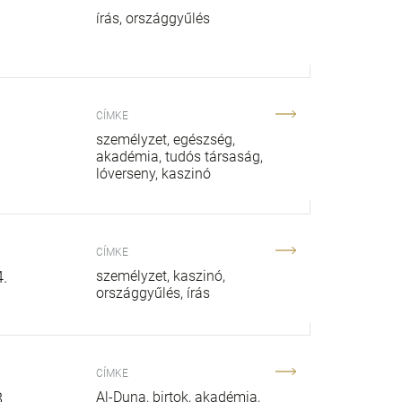
írás
országgyűlés
CÍMKE
személyzet
egészség
akadémia
tudós társaság
lóverseny
kaszinó
CÍMKE
.
személyzet
kaszinó
országgyűlés
írás
CÍMKE
.
Al-Duna
birtok
akadémia