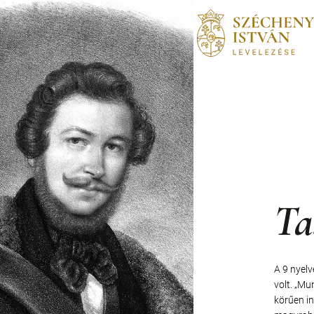
Ta
A 9 nyelv
volt. „Mu
körűen in