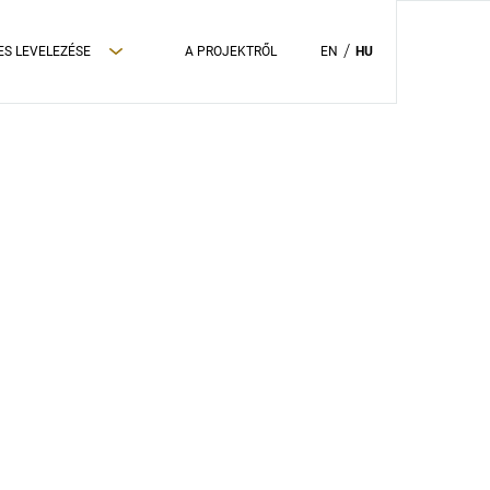
ES LEVELEZÉSE
A PROJEKTRŐL
EN
HU
ADATVÉDELMI TÁJÉKOZTATÓ