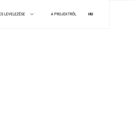
ES LEVELEZÉSE
A PROJEKTRŐL
HU
ADATVÉDELMI TÁJÉKOZTATÓ