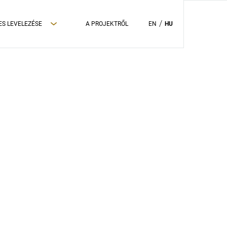
ES LEVELEZÉSE
A PROJEKTRŐL
EN
HU
ADATVÉDELMI TÁJÉKOZTATÓ