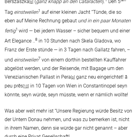
Berszaszka
(
ganz knapp an den Cataracten
).
Den 5
[o]
1
Tag
einstweilen
auf einer kleinen Jacht “Tünde, die so
eben auf Meine Rechnung gebaut
und in ein paar Monaten
1
fertig
wird — bei jedem Wasser – sicher bequem und einer
8
Art Elegance ..
in 10 Stunden nach Skela Gladova, wo
Franz der Erste stünde — in 3 Tagen nach Gallatz fahren, –
7
und
einstweilen
von einem dorthin bestellten Kauffahrer
abgelöst werden, und der Reisende, mit Bagage um den
Venezianischen Pallast in Pera
ganz neu eingerichtet! ā
[p]
peu prēs
in 10 Tagen von Wien in Constantinopel seyn
[10]
könnte, seyn würde, seyn müsste, wenn er nämlich wollte!
Was aber weit mehr ist “Unsere Regierung würde Besitz von
der Untern Donau nehmen, und was zu bemerken ist, nicht
in ihrem Namen, denn sie würde gar nicht genannt – aber
durch eine Privat Gesellschaft!