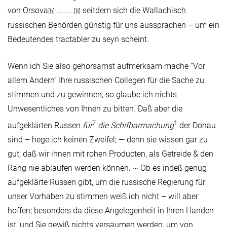
von Orsova
……….
seitdem sich die Wallachisch
[h]
[8]
russischen Behörden günstig für uns aussprachen – um ein
Bedeutendes tractabler zu seyn scheint.
Wenn ich Sie also gehorsamst aufmerksam mache “Vor
allem Andern“ Ihre russischen Collegen für die Sache zu
stimmen und zu gewinnen, so glaube ich nichts
Unwesentliches von Ihnen zu bitten. Daß aber die
7
1
aufgeklärten Russen
für
die Schifbarmachung
der Donau
sind – hege ich keinen Zweifel; — denn sie wissen gar zu
gut, daß wir ihnen mit rohen Producten, als Getreide & den
Rang nie ablaufen werden können. ~ Ob es indeß genug
aufgeklärte Russen gibt, um die russische Regierung für
unser Vorhaben zu stimmen weiß ich nicht – will aber
hoffen; besonders da diese Angelegenheit in Ihren Händen
ist, und Sie gewiß nichts versäumen werden, um von