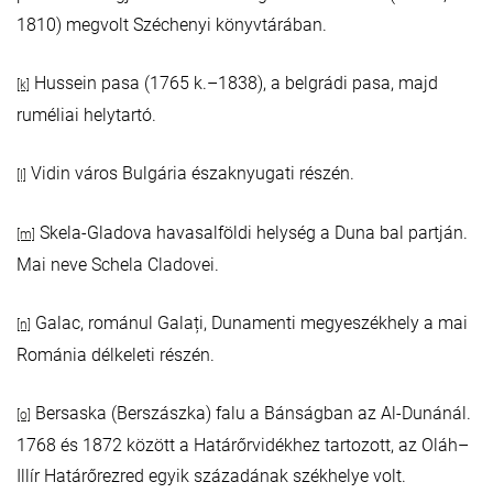
1810) megvolt Széchenyi könyvtárában.
Hussein pasa (1765 k.–1838), a belgrádi pasa, majd
[k]
ruméliai helytartó.
Vidin város Bulgária északnyugati részén.
[l]
Skela-Gladova havasalföldi helység a Duna bal partján.
[m]
Mai neve Schela Cladovei.
Galac, románul Galați, Dunamenti megyeszékhely a mai
[n]
Románia délkeleti részén.
Bersaska (Berszászka) falu a Bánságban az Al-Dunánál.
[o]
1768 és 1872 között a Határőrvidékhez tartozott, az Oláh–
Illír Határőrezred egyik századának székhelye volt.