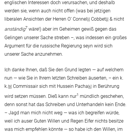
englischen Interessen doch verursachen, und deshalb
werden sie, wenn auch nicht offen (was bei jetzigen
liberalen Ansichten der Herren O’ Connel
Cobbet
& nicht
[i]
[j]
7
anständig
wäre!) aber im Geheimen gewiß gegen das
Gelingen unserer Sache streben –, was indessen ein großes
Argument für die russische Regierung seyn wird sich
unserer Sache anzunehmen.
Ich danke Ihnen, daß Sie den Grund legten — auf welchem
nun — wie Sie in Ihrem letzten Schreiben äuserten, – ein k.
k.
Commissair sich mit Hussein Pacha
in Berührung
[9]
[k]
1
wird setzen müssen. Dieß kann nur
mündlich geschehen,
denn sonst hat das Schreiben und Unterhandeln kein Ende.
– Jagd man mich nicht weg — was ich begreifen würde,
weil ich auser Guten Willen und Regen Eifer nichts besitze
was mich empfehlen könnte — so habe ich den Willen, im