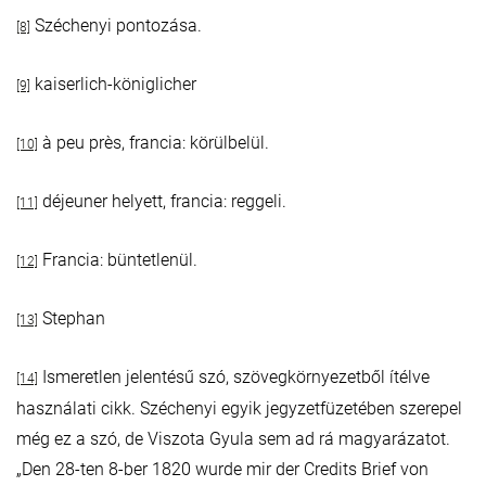
Széchenyi pontozása.
[8]
kaiserlich-königlicher
[9]
à peu près, francia: körülbelül.
[10]
déjeuner helyett, francia: reggeli.
[11]
Francia: büntetlenül.
[12]
Stephan
[13]
Ismeretlen jelentésű szó, szövegkörnyezetből ítélve
[14]
használati cikk. Széchenyi egyik jegyzetfüzetében szerepel
még ez a szó, de Viszota Gyula sem ad rá magyarázatot.
„Den 28-ten 8-ber 1820 wurde mir der Credits Brief von