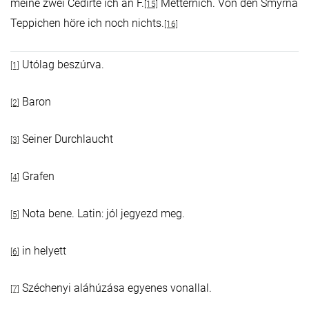
meine zwei Cedirte ich an F.
Metternich. Von den Smӱrna
[15]
Teppichen höre ich noch nichts.
[16]
Utólag beszúrva.
[1]
Baron
[2]
Seiner Durchlaucht
[3]
Grafen
[4]
Nota bene. Latin: jól jegyezd meg.
[5]
in helyett
[6]
Széchenyi aláhúzása egyenes vonallal.
[7]