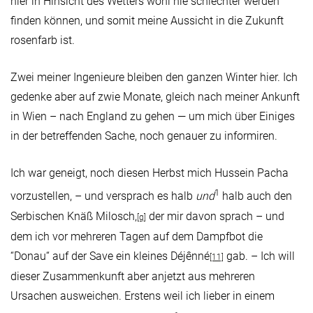
hier in Hinsicht des Wetters wohl nie schlechter werden
finden können, und somit meine Aussicht in die Zukunft
rosenfarb ist.
Zwei meiner Ingenieure bleiben den ganzen Winter hier. Ich
gedenke aber auf zwie Monate, gleich nach meiner Ankunft
in Wien – nach England zu gehen — um mich über Einiges
in der betreffenden Sache, noch genauer zu informiren.
Ich war geneigt, noch diesen Herbst mich Hussein Pacha
1
vorzustellen, – und versprach es halb
und
halb auch den
Serbischen Knäß Milosch,
der mir davon sprach – und
[q]
dem ich vor mehreren Tagen auf dem Dampfbot die
“Donau“ auf der Save ein kleines Déjênné
gab. – Ich will
[11]
dieser Zusammenkunft aber anjetzt aus mehreren
Ursachen ausweichen. Erstens weil ich lieber in einem