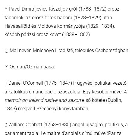
Pavel Dimitrijevics Kiszeljov gróf (1788–1872) orosz
[f]
tábornok, az orosz-török háború (1828–1829) után
Havasalföld és Moldova kormányzója (1829–1834),
később párizsi orosz követ (1838–1862).
Mai nevén Mnichovo Hradiště, település Csehországban.
[g]
Osman/Ozmán pasa.
[h]
Daniel O’Connell (1775–1847) ír ügyvéd, politikai vezető,
[i]
a katolikus emancipáció szószólója. Egy későbbi műve,
A
memoir on Ireland native and saxon
első kötete (Dublin,
1843) megvolt Széchenyi könyvtárában.
William Cobbett (1763–1835) angol újságíró, politikus, a
[j]
parlament tagja. Le maitre d’anglais című műve (Párizs,