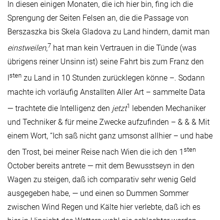
In diesen einigen Monaten, die ich hier bin, fing ich die
Sprengung der Seiten Felsen an, die die Passage von
Berszaszka bis Skela Gladova zu Land hindern, damit man
7
einstweilen
,
hat man kein Vertrauen in die Tünde (was
übrigens reiner Unsinn ist) seine Fahrt bis zum Franz den
sten
I
zu Land in 10 Stunden zurücklegen könne –. Sodann
machte ich vorläufig Anstallten Aller Art – sammelte Data
1
— trachtete die Intelligenz den
jetzt
lebenden Mechaniker
und Techniker & für meine Zwecke aufzufinden – & & & Mit
einem Wort, “Ich saß nicht ganz umsonst allhier – und habe
sten
den Trost, bei meiner Reise nach Wien die ich den 1
October bereits antrete — mit dem Bewusstseyn in den
Wagen zu steigen, daß ich comparativ sehr wenig Geld
ausgegeben habe, — und einen so Dummen Sommer
zwischen Wind Regen und Kälte hier verlebte, daß ich es