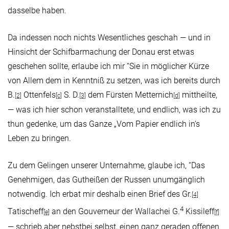
dasselbe haben.
Da indessen noch nichts Wesentliches geschah — und in
Hinsicht der Schifbarmachung der Donau erst etwas
geschehen sollte, erlaube ich mir “Sie in möglicher Kürze
von Allem dem in Kenntniß zu setzen, was ich bereits durch
B.
Ottenfels
S. D.
dem Fürsten Metternich
mittheilte,
[2]
[c]
[3]
[d]
— was ich hier schon veranstalltete, und endlich, was ich zu
thun gedenke, um das Ganze „Vom Papier endlich in‘s
Leben zu bringen.
Zu dem Gelingen unserer Unternahme, glaube ich, “Das
Genehmigen, das Gutheißen der Russen unumgänglich
notwendig. Ich erbat mir deshalb einen Brief des Gr.
[4]
4
Tatischeff
an den Gouverneur der Wallachei G.
Kissileff
[e]
[f]
— schrieb aber nebstbei selbst, einen ganz geraden offenen