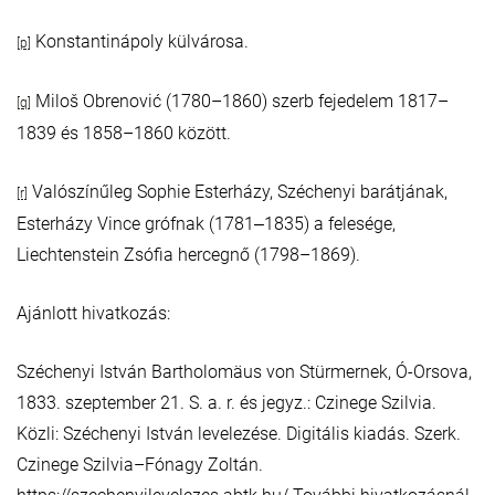
Konstantinápoly külvárosa.
[p]
Miloš Obrenović (1780–1860) szerb fejedelem 1817–
[q]
1839 és 1858–1860 között.
Valószínűleg Sophie Esterházy, Széchenyi barátjának,
[r]
Esterházy Vince grófnak (1781‒1835) a felesége,
Liechtenstein Zsófia hercegnő (1798–1869).
Ajánlott hivatkozás:
Széchenyi István Bartholomäus von Stürmernek, Ó-Orsova,
1833. szeptember 21. S. a. r. és jegyz.: Czinege Szilvia.
Közli: Széchenyi István levelezése. Digitális kiadás. Szerk.
Czinege Szilvia–Fónagy Zoltán.