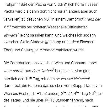
Frühjahr 1834 den Pacha von Viddin
(Ich hoffe Hussein
[l]
Pacha wird bis dahin dort nicht nur anlangen, aber auch
5
verweilen) zu besuchen NB
in einem Dampfbot
Franz der
ste
1
I
,
welches bei höheren Wasser alle Difficultaten
7
abwärts
leicht passiren kann, und welches ich sodann
zwischen Skela Gladova
(knapp unter dem Eisernen
[m]
1
Thor) und Galatz
auf immer
établieren würde.
[n]
Die Communication zwischen Wien und Constantinopel
1
7
wäre
somit
aus
dem Groben
hergestellt. Man ging
ten
1
nämlich den 1
Tag, mit dem neuen
viel kleineren
Dampfbot, die Panonia das so eben vom Stappel läuft, von
te
te
ten
5
Wien bis Pest (in 14–15 Stunden), 2
, 3
, 4
Tag NB
nur
des Tages, und nie über 14, 15 Stunden fahrend, nach
1
ten