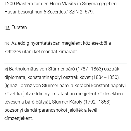
1200 Piastern für den Herrn Vlasits in Smyrna gegeben.
Husar besorgt nun 6 Secerdes.” SzIN 2. 679.
Fürsten
[15]
Az eddig nyomtatásban megjelent közlésekből a
[16]
keltezés utáni két mondat kimaradt.
Bartholomäus von Stürmer báró (1787–1863) osztrák
[a]
diplomata, konstantinápolyi osztrák követ (1834–1850).
(Ignaz Lorenz von Stürmer báró, a korábbi konstantinápolyi
követ fia.) Az eddig nyomtatásban megjelent közlésekben
tévesen a báró bátyját, Stürmer Károly (1792–1853)
pozsonyi dandárparancsnokot jelölték a levél
címzettjeként.