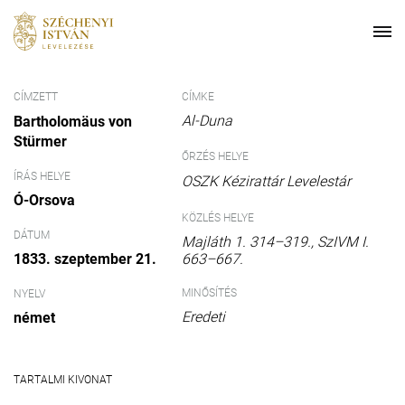
CÍMZETT
CÍMKE
Al-Duna
Bartholomäus von
Stürmer
ŐRZÉS HELYE
ÍRÁS HELYE
OSZK Kézirattár Levelestár
Ó-Orsova
KÖZLÉS HELYE
DÁTUM
Majláth 1. 314–319., SzIVM I.
663–667.
1833. szeptember 21.
MINŐSÍTÉS
NYELV
Eredeti
német
TARTALMI KIVONAT