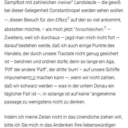
1
Dampfbot mit zahlreichen
meiner
Landsleute – die gewiß
bei dieser Gelegenheit Constantinopel werden sehen wollen
7
—, diesen Besuch für
den Effect
,
auf den so viel ankommt,
7
abstatten möchte, – als mich jetzt “
hinschleichen
.
—
Zweitens, weil ich durchaus — jagd man mich nicht fort —
darauf bestehen werde, daß ich auch einige Punkte des
Handels, der durch unsere Tractate nicht genug gesichert
ist – berühren und ordnen dürfe; denn so lange ein Aga,
‘Piff‘ der andere ‘Paff“, der dritte ‘bum‘ – auf unsere Schiffe
impunement
machen kann —, wenn wir nicht zahlen,
[12]
daß wir schwarz werden ~ was in der untern Donau ein
täglicher Fall ist —, in solange ist auf keine “angenehme
passage zu wenigstens nicht zu denken.
Indem ich meine Zeilen nicht in das Unendliche ziehen will,
bitte ich Sie mich in das Andenken Ihre liebenswürdigen