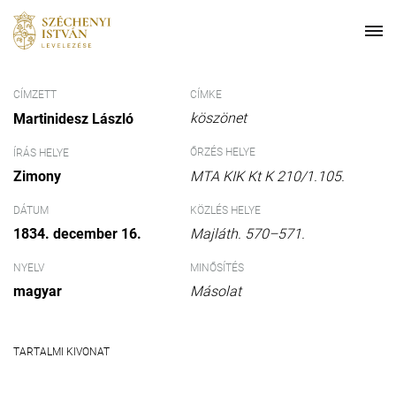
CÍMZETT
CÍMKE
köszönet
Martinidesz László
ŐRZÉS HELYE
ÍRÁS HELYE
Zimony
MTA KIK Kt K 210/1.105.
DÁTUM
KÖZLÉS HELYE
1834. december 16.
Majláth. 570–571.
NYELV
MINŐSÍTÉS
magyar
Másolat
TARTALMI KIVONAT