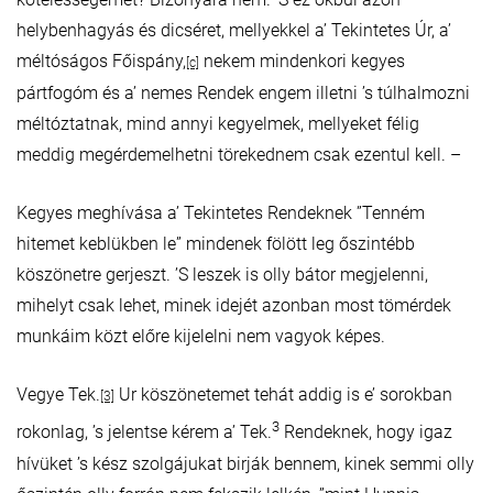
helybenhagyás és dicséret, mellyekkel a’ Tekintetes Úr, a’
méltóságos Főispány,
nekem mindenkori kegyes
[c]
pártfogóm és a’ nemes Rendek engem illetni ’s túlhalmozni
méltóztatnak, mind annyi kegyelmek, mellyeket félig
meddig megérdemelhetni törekednem csak ezentul kell. –
Kegyes meghívása a’ Tekintetes Rendeknek ”Tenném
hitemet keblükben le” mindenek fölött leg őszintébb
köszönetre gerjeszt. ’S leszek is olly bátor megjelenni,
mihelyt csak lehet, minek idejét azonban most tömérdek
munkáim közt előre kijelelni nem vagyok képes.
Vegye Tek.
Ur köszönetemet tehát addig is e’ sorokban
[3]
3
rokonlag, ’s jelentse kérem a’ Tek.
Rendeknek, hogy igaz
hívüket ’s kész szolgájukat birják bennem, kinek semmi olly