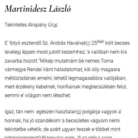
Martinidesz László
Tekintetes Alispány Úr,
[a]
ikén
E’ folyó esztendő Sz. András Havának
25
költ becses
[1]
levele
éppen most jutott kezeimhez; ’s valóban nem kis
[b]
zavarba hozott ”Mikép mutatnám bé nemes Torna
vármegye Rendei iránt háladatomat, kik olly magasra
méltóztatának emelni; lehető legmagasabbra valójában,
mert érzékeny kebelnek, honfiainak megbecsülésén felül,
semmi e’ világon nem létezhet.
Igaz, tán nem egészen hasztalan
polgárja vagyok a’
[2]
honnak, ha jó szándékom ’s becsületes vágyom némi
tekintetbe vétetik; de azért ugyan teszek e többet mint
kötelességemet? Bizonyára nem. ’S ez okbul azon