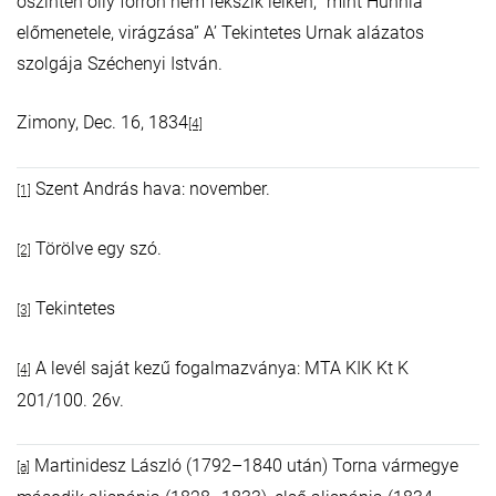
őszintén olly forrón nem fekszik lelkén, ”mint Hunnia
előmenetele, virágzása” A’ Tekintetes Urnak alázatos
szolgája Széchenyi István.
Zimony, Dec. 16, 1834
[4]
Szent András hava: november.
[1]
Törölve egy szó.
[2]
Tekintetes
[3]
A levél saját kezű fogalmazványa: MTA KIK Kt K
[4]
201/100. 26v.
Martinidesz László (1792–1840 után) Torna vármegye
[a]