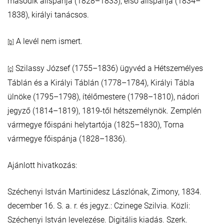
második alispánja (1828–1833), első alispánja (1834–
1838), királyi tanácsos.
A levél nem ismert.
[b]
Szilassy József (1755–1836) ügyvéd a Hétszemélyes
[c]
Táblán és a Királyi Táblán (1778–1784), Királyi Tábla
ülnöke (1795–1798), ítélőmestere (1798–1810), nádori
jegyző (1814–1819), 1819-től hétszemélynök. Zemplén
vármegye főispáni helytartója (1825–1830), Torna
vármegye főispánja (1828–1836).
Ajánlott hivatkozás:
Széchenyi István Martinidesz Lászlónak, Zimony, 1834.
december 16. S. a. r. és jegyz.: Czinege Szilvia. Közli:
Széchenyi István levelezése. Digitális kiadás. Szerk.