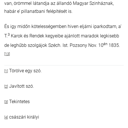
van, örömmel látandja az állandó Magyar Szinháznak,
habár e’ pillanatbani felépítését is.
És igy midőn kötelességemben hiven eljárni iparkodtam, a’
3
T.
Karok és Rendek kegyeibe ajánlott maradok legkisebb
én
de leghűbb szolgájok Széch. Ist. Pozsony Nov. 10
1835.
[13]
Törölve egy szó.
[1]
Javított szó.
[2]
Tekintetes
[3]
császári királyi
[4]