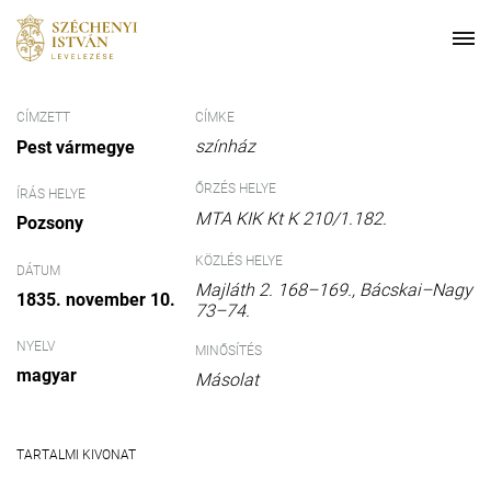
CÍMZETT
CÍMKE
színház
Pest vármegye
ŐRZÉS HELYE
ÍRÁS HELYE
MTA KIK Kt K 210/1.182.
Pozsony
KÖZLÉS HELYE
DÁTUM
Majláth 2. 168–169., Bácskai–Nagy
1835. november 10.
73–74.
NYELV
MINŐSÍTÉS
magyar
Másolat
TARTALMI KIVONAT