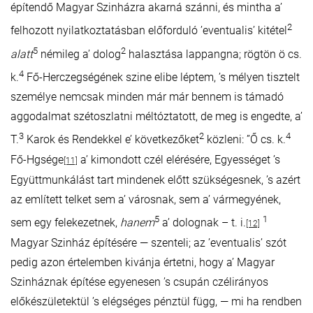
építendő Magyar Szinházra akarná szánni, és mintha a’
2
felhozott nyilatkoztatásban előforduló ’eventualis’ kitétel
5
2
alatt
némileg a’ dolog
halasztása lappangna; rögtön ö cs.
4
k.
Fő-Herczegségének szine elibe léptem, ’s mélyen tisztelt
személye nemcsak minden már már bennem is támadó
aggodalmat szétoszlatni méltóztatott, de meg is engedte, a’
3
2
4
T.
Karok és Rendekkel e’ következőket
közleni: ”Ő cs. k.
Fő-Hgsége
a’ kimondott czél elérésére, Egyességet ’s
[11]
Együttmunkálást tart mindenek előtt szükségesnek, ’s azért
az említett telket sem a’ városnak, sem a’ vármegyének,
5
1
sem egy felekezetnek,
hanem
a’ dolognak – t. i.
[12]
Magyar Szinház építésére — szenteli; az ’eventualis’ szót
pedig azon értelemben kivánja értetni, hogy a’ Magyar
Szinháznak építése egyenesen ’s csupán czélirányos
előkészületektül ’s elégséges pénztül függ, — mi ha rendben