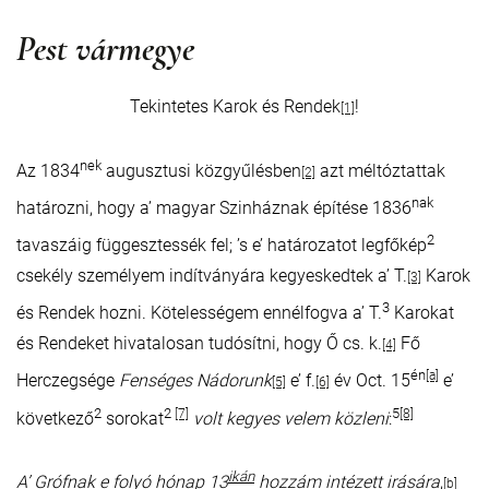
Pest vármegye
Tekintetes Karok és Rendek
!
[1]
nek
Az 1834
augusztusi közgyűlésben
azt méltóztattak
[2]
nak
határozni, hogy a’ magyar Szinháznak építése 1836
2
tavaszáig függesztessék fel; ’s e’ határozatot legfőkép
csekély személyem indítványára kegyeskedtek a’ T.
Karok
[3]
3
és Rendek hozni. Kötelességem ennélfogva a’ T.
Karokat
és Rendeket hivatalosan tudósítni, hogy Ő cs. k.
Fő
[4]
én
[a]
Herczegsége
Fenséges Nádorunk
e’ f.
év Oct. 15
e’
[5]
[6]
2
2
5
[7]
[8]
következő
sorokat
volt kegyes velem közleni
:
ikán
A’ Grófnak e folyó hónap 13
hozzám intézett irására
,
[b]