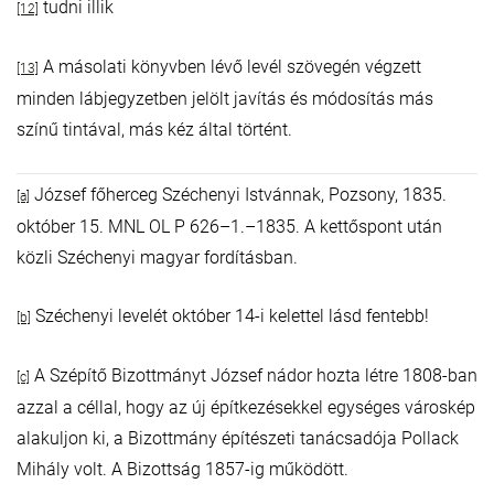
tudni illik
[12]
A másolati könyvben lévő levél szövegén végzett
[13]
minden lábjegyzetben jelölt javítás és módosítás más
színű tintával, más kéz által történt.
József főherceg Széchenyi Istvánnak, Pozsony, 1835.
[a]
október 15. MNL OL P 626–1.–1835. A kettőspont után
közli Széchenyi magyar fordításban.
Széchenyi levelét október 14-i kelettel lásd fentebb!
[b]
A Szépítő Bizottmányt József nádor hozta létre 1808-ban
[c]
azzal a céllal, hogy az új építkezésekkel egységes városkép
alakuljon ki, a Bizottmány építészeti tanácsadója Pollack
Mihály volt. A Bizottság 1857-ig működött.