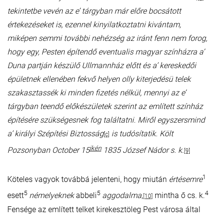
tekintetbe vevén az e’ tárgyban már előre bocsátott
értekezéseket is, ezennel kinyilatkoztatni kivántam,
miképen semmi további nehézség az iránt fenn nem forog,
hogy egy, Pesten építendő eventualis magyar színházra a’
Duna partján készülő Ullmannház előtt és a’ kereskedői
épületnek ellenében fekvő helyen olly kiterjedésü telek
szakasztassék ki minden fizetés nélkül, mennyi az e’
tárgyban teendő előkészületek szerint az említett színház
építésére szükségesnek fog találtatni. Miről egyszersmind
a’ királyi Szépítési Biztosság
is tudósítatik. Költ
[c]
ikén
Pozsonyban October 15
1835 József Nádor s. k.
[9]
1
Köteles vagyok továbbá jelenteni, hogy miután
értésemre
5
5
4
esett
némelyeknek
abbeli
aggodalma
,
mintha ő cs. k.
[10]
Fensége az említett telket kirekesztöleg Pest városa által