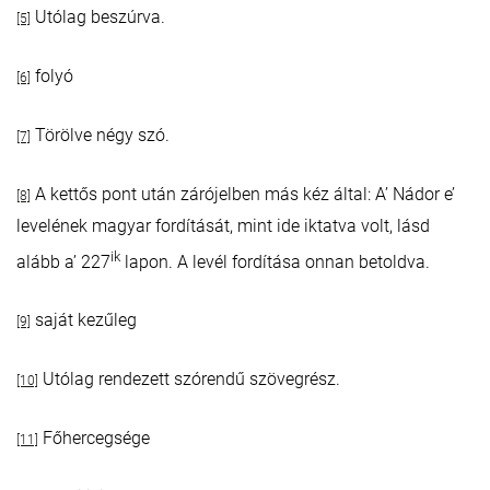
Utólag beszúrva.
[5]
folyó
[6]
Törölve négy szó.
[7]
A kettős pont után zárójelben más kéz által: A’ Nádor e’
[8]
levelének magyar fordítását, mint ide iktatva volt, lásd
ik
alább a’ 227
lapon. A levél fordítása onnan betoldva.
saját kezűleg
[9]
Utólag rendezett szórendű szövegrész.
[10]
Főhercegsége
[11]