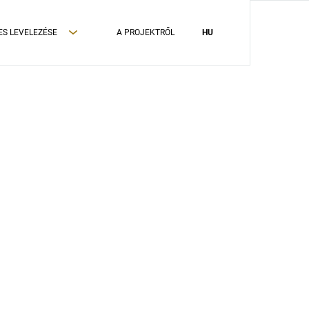
ES LEVELEZÉSE
A PROJEKTRŐL
HU
ADATVÉDELMI TÁJÉKOZTATÓ