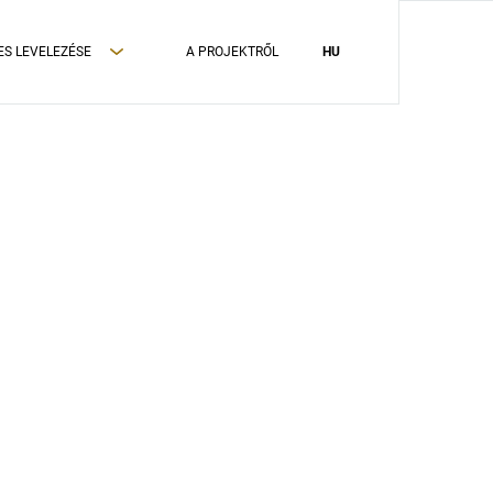
ES LEVELEZÉSE
A PROJEKTRŐL
HU
ADATVÉDELMI TÁJÉKOZTATÓ