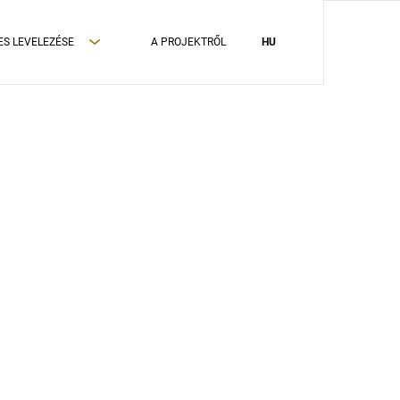
ES LEVELEZÉSE
A PROJEKTRŐL
HU
ADATVÉDELMI TÁJÉKOZTATÓ