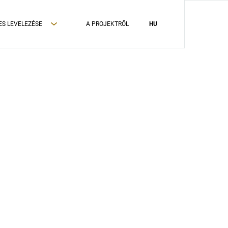
ES LEVELEZÉSE
A PROJEKTRŐL
HU
ADATVÉDELMI TÁJÉKOZTATÓ