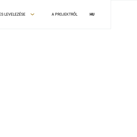
ES LEVELEZÉSE
A PROJEKTRŐL
HU
ADATVÉDELMI TÁJÉKOZTATÓ