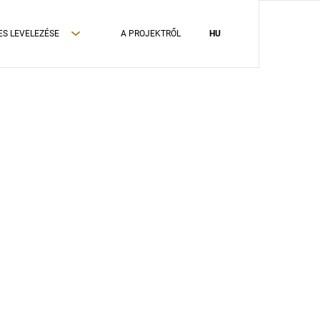
ES LEVELEZÉSE
A PROJEKTRŐL
HU
ADATVÉDELMI TÁJÉKOZTATÓ