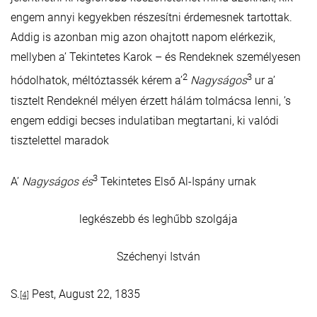
engem annyi kegyekben részesítni érdemesnek tartottak.
Addig is azonban mig azon ohajtott napom elérkezik,
mellyben a’ Tekintetes Karok – és Rendeknek személyesen
2
3
hódolhatok, méltóztassék kérem a’
Nagyságos
ur a’
tisztelt Rendeknél mélyen érzett hálám tolmácsa lenni, ’s
engem eddigi becses indulatiban megtartani, ki valódi
tisztelettel maradok
3
A’
Nagyságos és
Tekintetes Első Al-Ispány urnak
legkészebb és leghűbb szolgája
Széchenyi István
S.
Pest, August 22, 1835
[4]