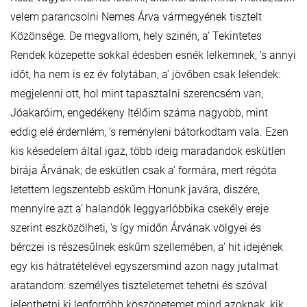
velem parancsolni Nemes Árva vármegyének tisztelt
Közönsége. De megvallom, hely szinén, a’ Tekintetes
Rendek közepette sokkal édesben esnék lelkemnek, ’s annyi
időt, ha nem is ez év folytában, a’ jövőben csak lelendek:
megjelenni ott, hol mint tapasztalni szerencsém van,
Jóakaróim, engedékeny Itélőim száma nagyobb, mint
eddig elé érdemlém, ’s reményleni bátorkodtam vala. Ezen
kis késedelem által igaz, több ideig maradandok eskütlen
birája Árvának; de eskütlen csak a’ formára, mert régóta
letettem legszentebb eskűm Honunk javára, diszére,
mennyire azt a’ halandók leggyarlóbbika csekély ereje
szerint eszközölheti, ’s így midőn Árvának völgyei és
bérczei is részesűlnek eskűm szellemében, a’ hit idejének
egy kis hátratételével egyszersmind azon nagy jutalmat
aratandom: személyes tiszteletemet tehetni és szóval
jelenthetni ki legforróbb köszönetemet mind azoknak, kik