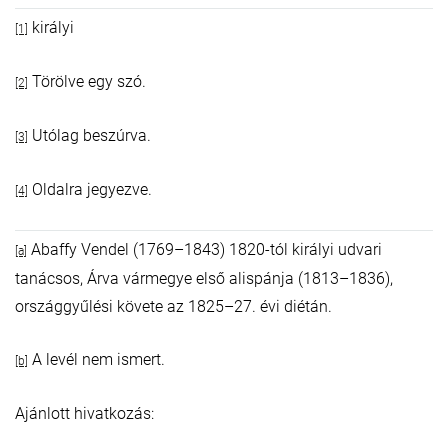
királyi
[1]
Törölve egy szó.
[2]
Utólag beszúrva.
[3]
Oldalra jegyezve.
[4]
Abaffy Vendel (1769–1843) 1820-tól királyi udvari
[a]
tanácsos, Árva vármegye első alispánja (1813–1836),
országgyűlési követe az 1825–27. évi diétán.
A levél nem ismert.
[b]
Ajánlott hivatkozás: