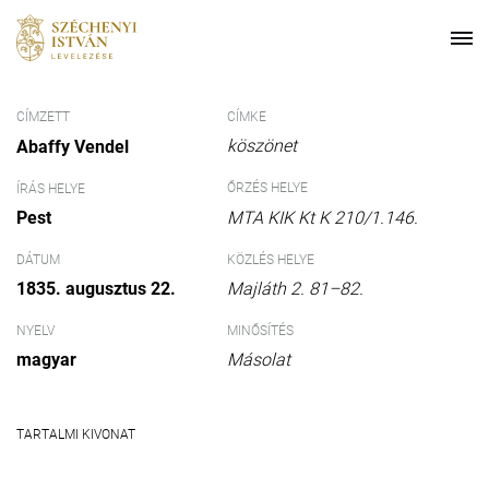
CÍMZETT
CÍMKE
köszönet
Abaffy Vendel
ŐRZÉS HELYE
ÍRÁS HELYE
Pest
MTA KIK Kt K 210/1.146.
DÁTUM
KÖZLÉS HELYE
1835. augusztus 22.
Majláth 2. 81–82.
NYELV
MINŐSÍTÉS
magyar
Másolat
TARTALMI KIVONAT