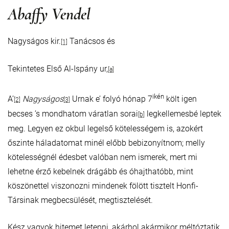
Abaffy Vendel
Nagyságos kir.
Tanácsos és
[1]
Tekintetes Első Al-Ispány ur,
[a]
ikén
A’
Nagyságos
Urnak e’ folyó hónap 7
költ igen
[2]
[3]
becses ’s mondhatom váratlan sorai
legkellemesbé leptek
[b]
meg. Legyen ez okbul legelső kötelességem is, azokért
őszinte háladatomat minél előbb bebizonyítnom; melly
kötelességnél édesbet valóban nem ismerek, mert mi
lehetne érző kebelnek drágább és óhajthatóbb, mint
köszönettel viszonozni mindenek fölött tisztelt Honfi-
Társinak megbecsülését, megtisztelését.
Kész vagyok hitemet letenni, akárhol akármikor méltóztatik