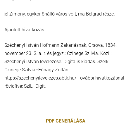
Zimony, egykor önálló város volt, ma Belgrád része.
[b]
Ajánlott hivatkozás:
Széchenyi István Hofmann Zakariásnak, Orsova, 1834.
november 23. S. a. r. és jegyz.: Czinege Szilvia. Közli:
Széchenyi István levelezése. Digitális kiadás. Szerk.
Czinege Szilvia–Fónagy Zoltán.
https://szechenyilevelezes.abtk.hu/ További hivatkozásnál
rövidítve: SzIL–Digit.
PDF GENERÁLÁSA