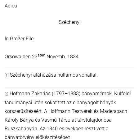
Adieu
Széchenyi
In Großer Eile
sten
Orsowa den 23
Novemb. 1834
Széchenyi aláhúzása hullámos vonallal.
[1]
Hofmann Zakariás (1797–1883) bányamérnök. Külföldi
[a]
tanulmányai után sokat tett az elhanyagolt bányák
korszerűsítéséért. A Hoffmann Testvérek és Maderspach
Károly Bánya és Vasmű Társulat társtulajdonosa
Ruszkabányán. Az 1840-es években részt vett a
bányatörvény előkészítésében.