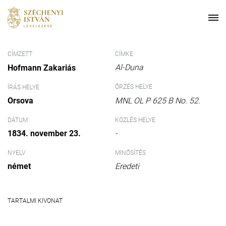
CÍMZETT
CÍMKE
Al-Duna
Hofmann Zakariás
ŐRZÉS HELYE
ÍRÁS HELYE
Orsova
MNL OL P 625 B No. 52.
DÁTUM
KÖZLÉS HELYE
1834. november 23.
-
NYELV
MINŐSÍTÉS
német
Eredeti
TARTALMI KIVONAT