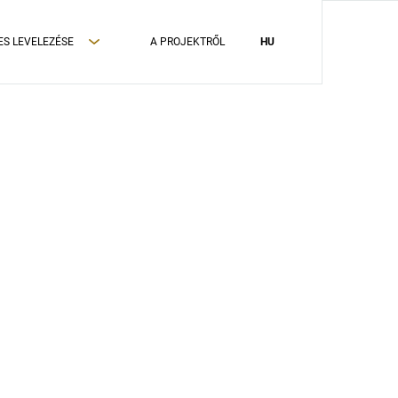
ES LEVELEZÉSE
A PROJEKTRŐL
HU
ADATVÉDELMI TÁJÉKOZTATÓ