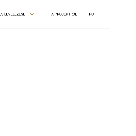
ES LEVELEZÉSE
A PROJEKTRŐL
HU
ADATVÉDELMI TÁJÉKOZTATÓ