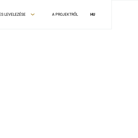
ES LEVELEZÉSE
A PROJEKTRŐL
HU
ADATVÉDELMI TÁJÉKOZTATÓ