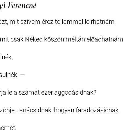
yi Ferencné
zt, mit szivem érez tollammal leirhatnám
 mit csak Néked kőszön méltán előadhatnám
lnék,
sulnék. —
irja le a számát ezer aggodásidnak?
zönje Tanácsidnak, hogyan fáradozásidnak
emét,