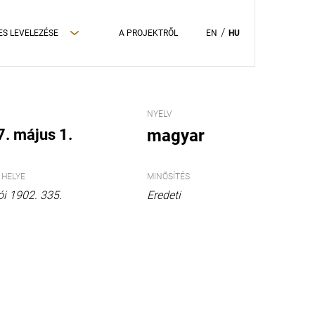
ES LEVELEZÉSE
A PROJEKTRŐL
EN
HU
NYELV
. május 1.
magyar
 HELYE
MINŐSÍTÉS
i 1902. 335.
Eredeti