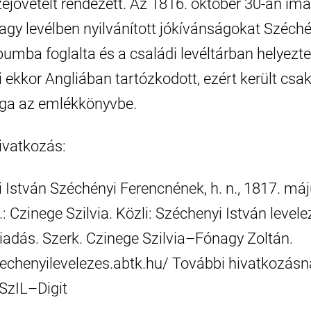
ejövetelt rendezett. Az 1816. október 30-án im
agy levélben nyilvánított jókívánságokat Széché
umba foglalta és a családi levéltárban helyezte 
 ekkor Angliában tartózkodott, ezért került csa
ga az emlékkönyvbe.
hivatkozás:
 István Széchényi Ferencnének, h. n., 1817. máju
z.: Czinege Szilvia. Közli: Széchenyi István levele
 kiadás. Szerk. Czinege Szilvia–Fónagy Zoltán.
zechenyilevelezes.abtk.hu/ További hivatkozásn
 SzIL–Digit