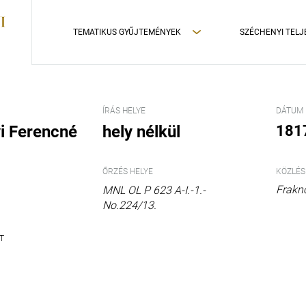
TEMATIKUS GYŰJTEMÉNYEK
SZÉCHENYI TELJ
ÍRÁS HELYE
DÁTUM
i Ferencné
hely nélkül
1817
ŐRZÉS HELYE
KÖZLÉS
Fraknó
MNL OL P 623 A-I.-1.-
No.224/13.
T