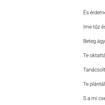
És érdem
Ime tűz é
Beteg ág
Te oktattá
Tanácsolt
Te plántá
S a mi cs