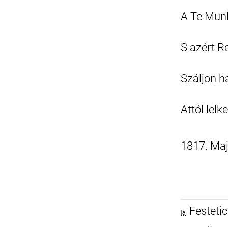
A Te Mun
S azért R
Száljon h
Attól lel
1817. Maj
Festetic
[a]