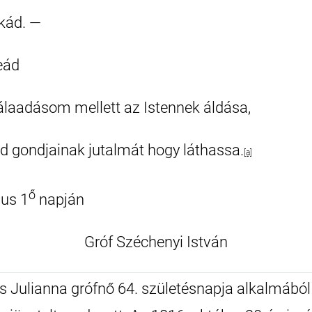
kád. —
eád
álaadásom mellett az Istennek áldása,
ked gondjainak jutalmát hogy láthassa.
[a]
ő
us 1
napján
Gróf Széchenyi István
s Julianna grófnő 64. születésnapja alkalmából