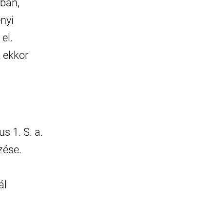
ában,
nyi
el.
k ekkor
s 1. S. a.
zése.
ál