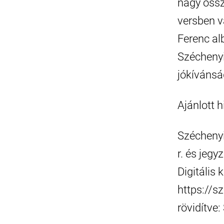
nagy össz
versben v
Ferenc alb
Széchenyi
jókívánsá
Ajánlott 
Széchenyi
r. és jegy
Digitális
https://s
rövidítve: