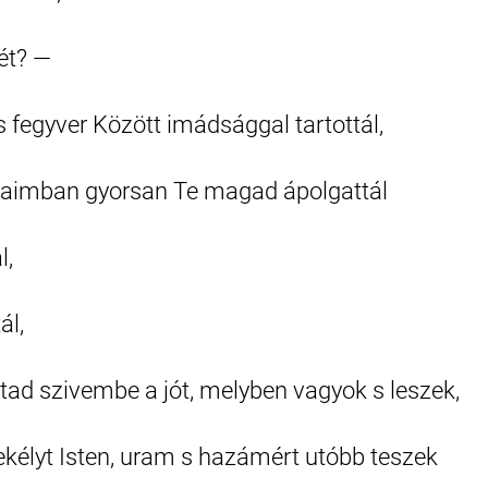
ét? —
s fegyver Között imádsággal tartottál,
yaimban gyorsan Te magad ápolgattál
l,
ál,
ltad szivembe a jót, melyben vagyok s leszek,
ekélyt Isten, uram s hazámért utóbb teszek