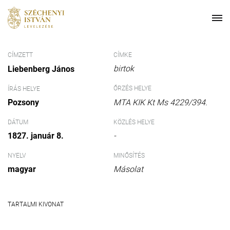
CÍMZETT
CÍMKE
birtok
Liebenberg János
ŐRZÉS HELYE
ÍRÁS HELYE
Pozsony
MTA KIK Kt Ms 4229/394.
DÁTUM
KÖZLÉS HELYE
1827. január 8.
-
NYELV
MINŐSÍTÉS
magyar
Másolat
TARTALMI KIVONAT