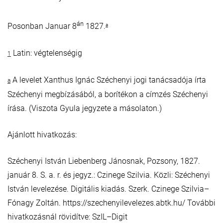
án
Posonban Januar 8
1827.
a
Latin: végtelenségig
1
A levelet Xanthus Ignác Széchenyi jogi tanácsadója írta
a
Széchenyi megbízásából, a borítékon a címzés Széchenyi
írása. (Viszota Gyula jegyzete a másolaton.)
Ajánlott hivatkozás:
Széchenyi István Liebenberg Jánosnak, Pozsony, 1827.
január 8. S. a. r. és jegyz.: Czinege Szilvia. Közli: Széchenyi
István levelezése. Digitális kiadás. Szerk. Czinege Szilvia–
Fónagy Zoltán. https://szechenyilevelezes.abtk.hu/ További
hivatkozásnál rövidítve: SzIL–Digit