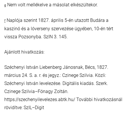
Nem volt mellékelve a másolat elkészültekor.
e
Naplója szerint 1827. április 5-én utazott Budára a
f
kaszinó és a lóverseny szervezése ügyében, 10-én tért
vissza Pozsonyba. SzIN 3. 145.
Ajánlott hivatkozás:
Széchenyi István Liebenberg Jánosnak, Bécs, 1827.
március 24. S. a. r. és jegyz.: Czinege Szilvia. Közli:
Széchenyi István levelezése. Digitális kiadás. Szerk.
Czinege Szilvia–Fónagy Zoltán.
https://szechenyilevelezes.abtk.hu/ További hivatkozásnál
rövidítve: SzIL–Digit