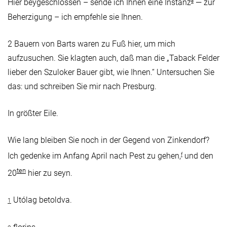
Hier beygeschlossen – sende ich Ihnen eine Instanz
— zur
e
Beherzigung – ich empfehle sie Ihnen.
2 Bauern von Barts waren zu Fuß hier, um mich
aufzusuchen. Sie klagten auch, daß man die „Taback Felder
lieber den Szuloker Bauer gibt, wie Ihnen.“ Untersuchen Sie
das: und schreiben Sie mir nach Presburg.
In größter Eile.
Wie lang bleiben Sie noch in der Gegend von Zinkendorf?
Ich gedenke im Anfang April nach Pest zu gehen,
und den
f
ten
20
hier zu seyn.
Utólag betoldva.
1