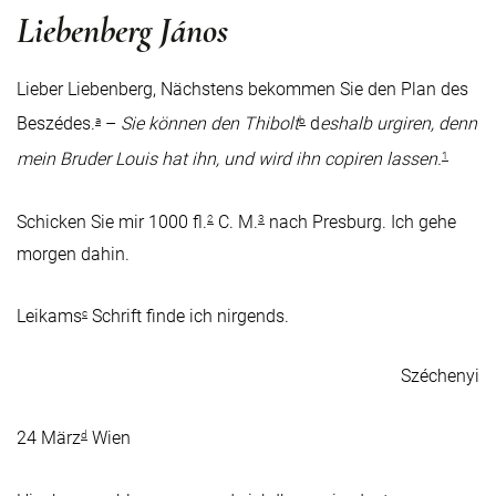
Liebenberg János
Lieber Liebenberg, Nächstens bekommen Sie den Plan des
Beszédes.
–
Sie können den Thibolt
d
eshalb urgiren, denn
a
b
mein Bruder Louis hat ihn, und wird ihn copiren lassen.
1
Schicken Sie mir 1000 fl.
C. M.
nach Presburg. Ich gehe
2
3
morgen dahin.
Leikams
Schrift finde ich nirgends.
c
Széchenyi
24 März
Wien
d