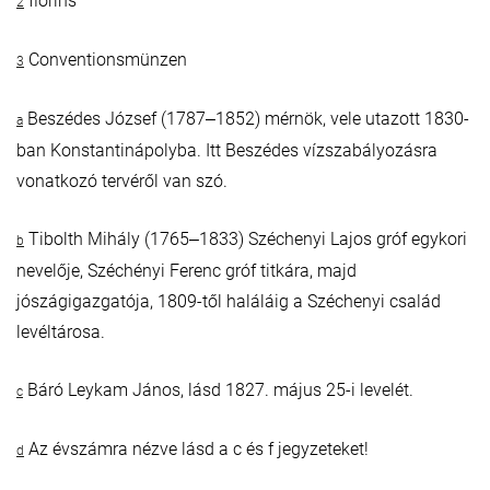
florins
2
Conventionsmünzen
3
Beszédes József (1787‒1852) mérnök, vele utazott 1830-
a
ban Konstantinápolyba. Itt Beszédes vízszabályozásra
vonatkozó tervéről van szó.
Tibolth Mihály (1765‒1833) Széchenyi Lajos gróf egykori
b
nevelője, Széchényi Ferenc gróf titkára, majd
jószágigazgatója, 1809-től haláláig a Széchenyi család
levéltárosa.
Báró Leykam János, lásd 1827. május 25-i levelét.
c
Az évszámra nézve lásd a c és f jegyzeteket!
d