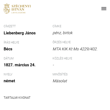
CÍMZETT
CÍMKE
pénz
birtok
Liebenberg János
ŐRZÉS HELYE
ÍRÁS HELYE
Bécs
MTA KIK Kt Ms 4229/402.
DÁTUM
KÖZLÉS HELYE
1827. március 24.
-
NYELV
MINŐSÍTÉS
német
Másolat
TARTALMI KIVONAT