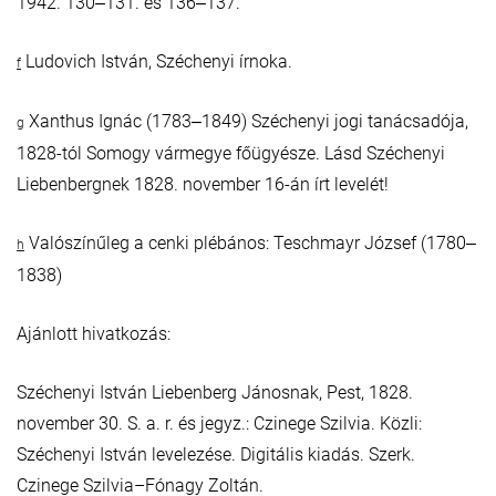
1942. 130‒131. és 136‒137.
Ludovich István, Széchenyi írnoka.
f
Xanthus Ignác (1783‒1849) Széchenyi jogi tanácsadója,
g
1828-tól Somogy vármegye főügyésze. Lásd Széchenyi
Liebenbergnek 1828. november 16-án írt levelét!
Valószínűleg a cenki plébános: Teschmayr József (1780‒
h
1838)
Ajánlott hivatkozás:
Széchenyi István Liebenberg Jánosnak, Pest, 1828.
november 30. S. a. r. és jegyz.: Czinege Szilvia. Közli:
Széchenyi István levelezése. Digitális kiadás. Szerk.
Czinege Szilvia–Fónagy Zoltán.