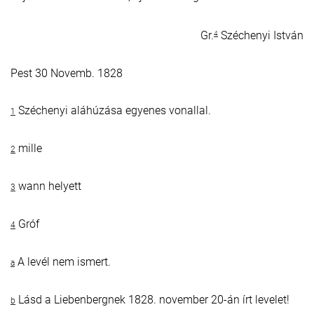
Gr.
Széchenyi István
4
Pest 30 Novemb. 1828
Széchenyi aláhúzása egyenes vonallal.
1
mille
2
wann helyett
3
Gróf
4
A levél nem ismert.
a
Lásd a Liebenbergnek 1828. november 20-án írt levelet!
b