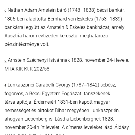
Nathan Adam Arnstein báró (1748–1838) bécsi bankár.
c
1805-ben alapította Bernhard von Eskeles (1753–1839)
bankárral együtt az Arnstein & Eskeles bankházat, amely
Ausztria három évtizeden keresztül meghatározó
pénzintézménye volt.
Arnstein Széchenyi Istvánnak 1828. november 24-i levele.
d
MTA KIK Kt K 202/58.
Lunkaszpriei Carabelli György (1787‒1842) sebész,
e
fogorvos, a Bécsi Egyetem Fogászati tanszékének
társalapítója. Érdemeiért 1831-ben kapott magyar
nemességet és birtokot Bihar megyében Lunkaszprién,
ahogyan Liebenberg is. Lásd a Liebenbergnek 1828.
november 20-án írt levelet! A címeres leveleket lásd: Áldásy