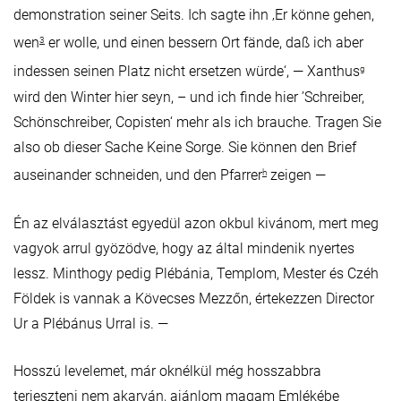
demonstration seiner Seits. Ich sagte ihn ‚Er könne gehen,
wen
er wolle, und einen bessern Ort fände, daß ich aber
3
indessen seinen Platz nicht ersetzen würde‘, — Xanthus
g
wird den Winter hier seyn, – und ich finde hier ’Schreiber,
Schönschreiber, Copisten‘ mehr als ich brauche. Tragen Sie
also ob dieser Sache Keine Sorge. Sie können den Brief
auseinander schneiden, und den Pfarrer
zeigen —
h
Én az elválasztást egyedül azon okbul kivánom, mert meg
vagyok arrul gyözödve, hogy az által mindenik nyertes
lessz. Minthogy pedig Plébánia, Templom, Mester és Czéh
Földek is vannak a Kövecses Mezzőn, értekezzen Director
Ur a Plébánus Urral is. —
Hosszú levelemet, már oknélkül még hosszabbra
terjeszteni nem akarván, ajánlom magam Emlékébe