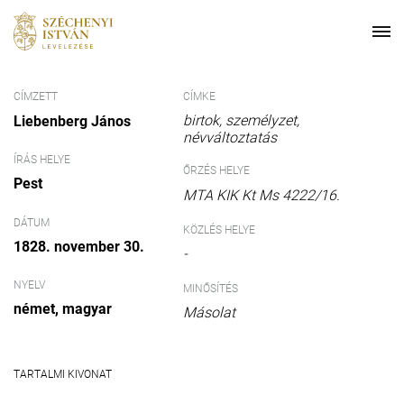
CÍMZETT
CÍMKE
birtok
személyzet
Liebenberg János
névváltoztatás
ÍRÁS HELYE
ŐRZÉS HELYE
Pest
MTA KIK Kt Ms 4222/16.
DÁTUM
KÖZLÉS HELYE
1828. november 30.
-
NYELV
MINŐSÍTÉS
német
magyar
Másolat
TARTALMI KIVONAT