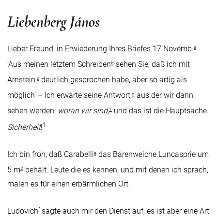
Liebenberg János
Lieber Freund, in Erwiederung Ihres Briefes 17 Novemb.
a
’Aus meinen letztem Schreiben
sehen Sie, daß ich mit
b
Arnstein,
deutlich gesprochen habe, aber so artig als
c
möglich‘ – Ich erwarte seine Antwort,
aus der wir dann
d
sehen werden,
woran wir sind
,
und das ist die Hauptsache.
1
1
Sicherheit
!
Ich bin froh, daß Carabelli
das Bärenweiche Luncasprie um
e
5 m
behält. Leute die es kennen, und mit denen ich sprach,
2
malen es für einen erbärmlichen Ort.
Ludovich
sagte auch mir den Dienst auf; es ist aber eine Art
f