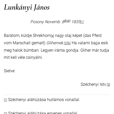
Lunkányi János
ikan
Posony Novemb. 8
1835
[1]
Barátom, küldje Shrekhorn
nagy olaj képet (das Pferd
[a]
vom Marschall gemalt)
Glihernek
.
Ha valami bajja esik
[2]
[b]
meg halok búmban. Legyen iránta gondja. Gliher már tudja
mit kell véle csinyálni.
Sietve
Széchenyi Istv.
[3]
Széchenyi aláhúzása hullámos vonallal.
[1]
Széchenyi aláhúzása egyenes vonallal.
[2]