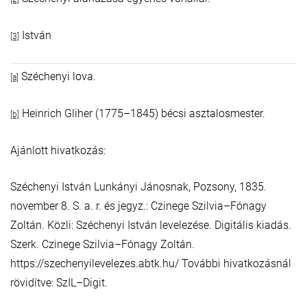
István
[3]
Széchenyi lova.
[a]
Heinrich Gliher (1775–1845) bécsi asztalosmester.
[b]
Ajánlott hivatkozás:
Széchenyi István Lunkányi Jánosnak, Pozsony, 1835.
november 8. S. a. r. és jegyz.: Czinege Szilvia–Fónagy
Zoltán. Közli: Széchenyi István levelezése. Digitális kiadás.
Szerk. Czinege Szilvia–Fónagy Zoltán.
https://szechenyilevelezes.abtk.hu/ További hivatkozásnál
rövidítve: SzIL–Digit.