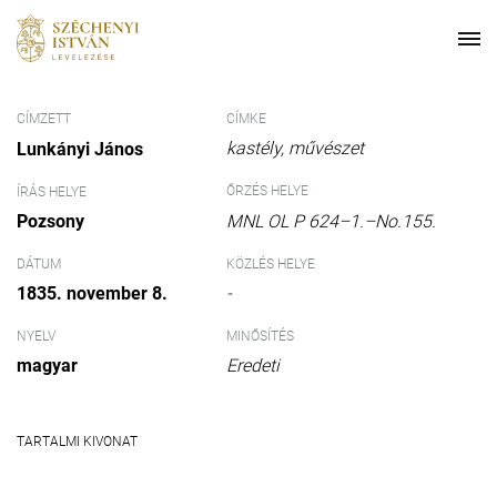
CÍMZETT
CÍMKE
kastély
művészet
Lunkányi János
ŐRZÉS HELYE
ÍRÁS HELYE
Pozsony
MNL OL P 624–1.–No.155.
DÁTUM
KÖZLÉS HELYE
1835. november 8.
-
NYELV
MINŐSÍTÉS
magyar
Eredeti
TARTALMI KIVONAT