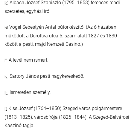
Albach József Szaniszló (1795‒1853) ferences rendi
[d]
szerzetes, egyházi író.
Vogel Sebestyén Antal bútorkészítő. (Az ő házában
[e]
működött a Dorottya utca 5. szám alatt 1827 és 1830
között a pesti, majd Nemzeti Casino.)
A levél nem ismert.
[f]
Sartory János pesti nagykereskedő.
[g]
Ismeretlen személy.
[h]
Kiss József (1764–1850) Szeged város polgármestere
[i]
(1813–1825), városbírója (1826–1844). A Szeged-Belvárosi
Kaszinó tagja.