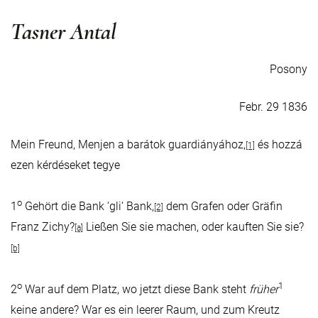
Tasner Antal
Posony
Febr. 29 1836
Mein Freund, Menjen a barátok guardiányához,
és hozzá
[1]
ezen kérdéseket tegye
o
1
Gehört die Bank ‘gli‘ Bank,
dem Grafen oder Gräfin
[2]
Franz Zichy?
Ließen Sie sie machen, oder kauften Sie sie?
[a]
[b]
o
1
2
War auf dem Platz, wo jetzt diese Bank steht
früher
keine andere? War es ein leerer Raum, und zum Kreutz