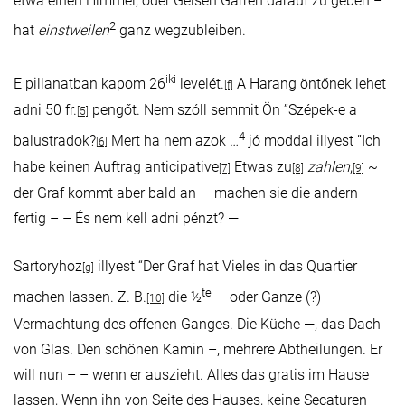
etwa einen Himmel, oder Gelsen Garren darauf zu geben –
2
hat
einstweilen
ganz wegzubleiben.
iki
E pillanatban kapom 26
levelét.
A Harang öntőnek lehet
[f]
adni 50 fr.
pengőt. Nem szóll semmit Ön ”Szépek-e a
[5]
4
balustradok?
Mert ha nem azok …
jó moddal illyest ”Ich
[6]
habe keinen Auftrag anticipative
Etwas zu
zahlen
,
~
[7]
[8]
[9]
der Graf kommt aber bald an — machen sie die andern
fertig – – És nem kell adni pénzt? —
Sartoryhoz
illyest “Der Graf hat Vieles in das Quartier
[g]
te
machen lassen. Z. B.
die ½
— oder Ganze (?)
[10]
Vermachtung des offenen Ganges. Die Küche —, das Dach
von Glas. Den schönen Kamin –, mehrere Abtheilungen. Er
will nun – – wenn er auszieht. Alles das gratis im Hause
lassen, Wenn ihn von Seite des Hauses, keine Secaturen