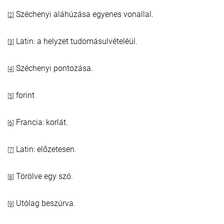
Széchenyi aláhúzása egyenes vonallal.
[2]
Latin: a helyzet tudomásulvételéül.
[3]
Széchenyi pontozása.
[4]
forint
[5]
Francia: korlát.
[6]
Latin: előzetesen.
[7]
Törölve egy szó.
[8]
Utólag beszúrva.
[9]