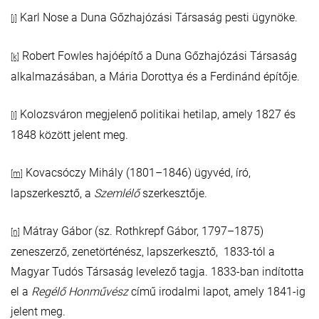
Karl Nose a Duna Gőzhajózási Társaság pesti ügynöke.
[j]
Robert Fowles hajóépítő a Duna Gőzhajózási Társaság
[k]
alkalmazásában, a Mária Dorottya és a Ferdinánd építője.
Kolozsváron megjelenő politikai hetilap, amely 1827 és
[l]
1848 között jelent meg.
Kovacsóczy Mihály (1801–1846) ügyvéd, író,
[m]
lapszerkesztő, a
Szemlélő
szerkesztője.
Mátray Gábor (sz. Rothkrepf Gábor, 1797–1875)
[n]
zeneszerző, zenetörténész, lapszerkesztő, 1833-tól a
Magyar Tudós Társaság levelező tagja. 1833-ban indította
el a
Regélő Honművész
című irodalmi lapot, amely 1841-ig
jelent meg.