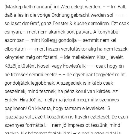
(Máskép kell mondani) im Weg gelegt werden. – – Im Fall,
daß alles in die vorige Ordnung gebracht werden soll – – –
so lässt der Graf, ganz Fenster & Küche demoliren. Ezt csak
csinyán, – mert nem akarnék pört patvart. A konyhábul
azomban — mint Koller
gondolja — semmit nem kell
[h]
elbontatni – – mert hiszen versfutáskor alig ha nem leszek
kénytelen még ott fözetni. – Ide mellékelem Kiss
levelét.
[i]
Közölje tüstént Nose
vagy Fowles’al
– – csak hogy én
[j]
[k]
ne fizessek semmi esetre – – de egyébiránt tegyetek mint
gondoljátok legjobbnak. A szegediek is inkább csak
beszélnek, mind tesznek, ha pénz körül van kérdés. Az
Erdélyi Hiradó
is, melly ma jelent meg, milly szennyes
[l]
papiroson! Ön kivánta, hogy tartsam e leveleket. ’S
igazsága volt; azért köszönöm is figyelmeztetését. De ezen
szennyes formáttal. — nem jó Impressiot teszünk, mind
azokra, kik házomat fogják járni –; s pedig ezen oldal is