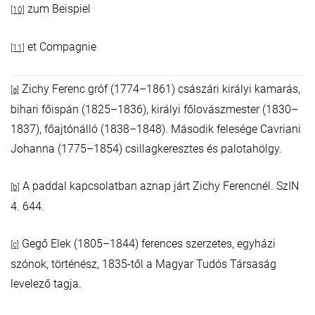
zum Beispiel
[10]
et Compagnie
[11]
Zichy Ferenc gróf (1774–1861) császári királyi kamarás,
[a]
bihari főispán (1825–1836), királyi főlovászmester (1830–
1837), főajtónálló (1838–1848). Második felesége Cavriani
Johanna (1775–1854) csillagkeresztes és palotahölgy.
A paddal kapcsolatban aznap járt Zichy Ferencnél. SzIN
[b]
4. 644.
Gegő Elek (1805–1844) ferences szerzetes, egyházi
[c]
szónok, történész, 1835-től a Magyar Tudós Társaság
levelező tagja.