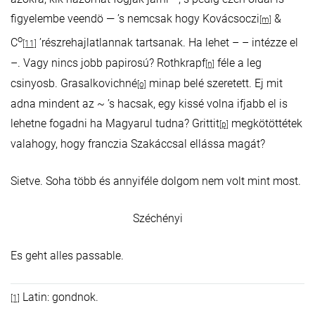
figyelembe veendö — ’s nemcsak hogy Kovácsoczi
&
[m]
o
C
’részrehajlatlannak tartsanak. Ha lehet – – intézze el
[11]
–. Vagy nincs jobb papirosú? Rothkrapf
féle a leg
[n]
csinyosb. Grasalkovichné
minap belé szeretett. Ej mit
[o]
adna mindent az ~ ’s hacsak, egy kissé volna ifjabb el is
lehetne fogadni ha Magyarul tudna? Grittit
megkötöttétek
[p]
valahogy, hogy franczia Szakáccsal ellássa magát?
Sietve. Soha több és annyiféle dolgom nem volt mint most.
Széchényi
Es geht alles passable.
Latin: gondnok.
[1]