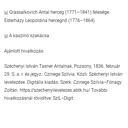
Grassalkovich Antal herceg (1771–1841) felesége
[o]
Esterházy Leopoldina hercegnő (1776–1864).
A kaszinó szakácsa.
[p]
Ajánlott hivatkozás:
Széchenyi István Tasner Antalnak, Pozsony, 1836. február
29. S. a. r. és jegyz.: Czinege Szilvia. Közli: Széchenyi István
levelezése. Digitális kiadás. Szerk. Czinege Szilvia–Fónagy
Zoltán. https://szechenyilevelezes.abtk.hu/ További
hivatkozásnál rövidítve: SzIL–Digit.