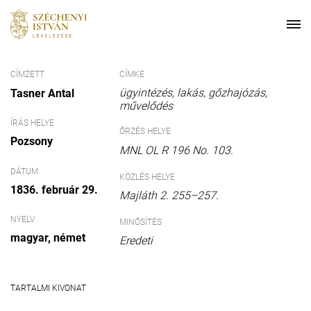
CÍMZETT
CÍMKE
ügyintézés
lakás
gőzhajózás
Tasner Antal
művelődés
ÍRÁS HELYE
ŐRZÉS HELYE
Pozsony
MNL OL R 196 No. 103.
DÁTUM
KÖZLÉS HELYE
1836. február 29.
Majláth 2. 255–257.
NYELV
MINŐSÍTÉS
magyar
német
Eredeti
TARTALMI KIVONAT