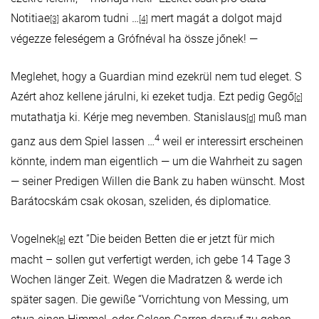
Notitiae
akarom tudni …
mert magát a dolgot majd
[3]
[4]
végezze feleségem a Grófnéval ha össze jőnek! —
Meglehet, hogy a Guardian mind ezekrül nem tud eleget. S
Azért ahoz kellene járulni, ki ezeket tudja. Ezt pedig Gegő
[c]
mutathatja ki. Kérje meg nevemben. Stanislaus
muß man
[d]
4
ganz aus dem Spiel lassen …
weil er interessirt erscheinen
könnte, indem man eigentlich — um die Wahrheit zu sagen
— seiner Predigen Willen die Bank zu haben wünscht. Most
Barátocskám csak okosan, szeliden, és diplomatice.
Vogelnek
ezt ”Die beiden Betten die er jetzt für mich
[e]
macht – sollen gut verfertigt werden, ich gebe 14 Tage 3
Wochen länger Zeit. Wegen die Madratzen & werde ich
später sagen. Die gewiße “Vorrichtung von Messing, um