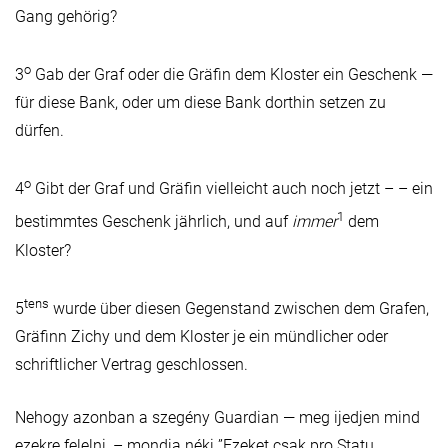
Gang gehörig?
o
3
Gab der Graf oder die Gräfin dem Kloster ein Geschenk —
für diese Bank, oder um diese Bank dorthin setzen zu
dürfen.
o
4
Gibt der Graf und Gräfin vielleicht auch noch jetzt – – ein
1
bestimmtes Geschenk jährlich, und auf
immer
dem
Kloster?
tens
5
wurde über diesen Gegenstand zwischen dem Grafen,
Gräfinn Zichy und dem Kloster je ein mündlicher oder
schriftlicher Vertrag geschlossen.
Nehogy azonban a szegény Guardian — meg ijedjen mind
ezekre felelni, – mondja néki ”Ezeket csak pro Statu