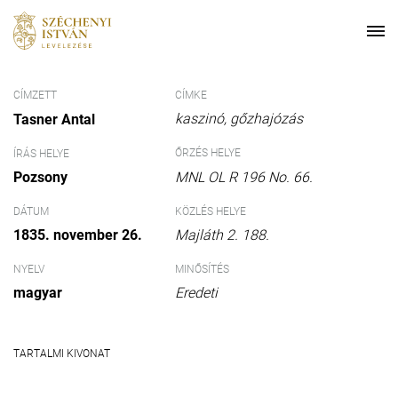
CÍMZETT
CÍMKE
kaszinó
gőzhajózás
Tasner Antal
ŐRZÉS HELYE
ÍRÁS HELYE
Pozsony
MNL OL R 196 No. 66.
DÁTUM
KÖZLÉS HELYE
1835. november 26.
Majláth 2. 188.
NYELV
MINŐSÍTÉS
magyar
Eredeti
TARTALMI KIVONAT