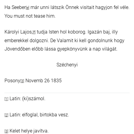
Ha Seeber
már unni látszik Önnek visitait hagyjon fel véle.
[e]
You must not tease him.
Károlyi Lajos,
tudja Isten hol koborog. Igazán baj, illy
[f]
emberekkel dolgozni. De Valamit ki kell gondolnunk hogy
Jövendőben előbb lássa gyepkönyvünk a nap világát.
Széchenyi
Posony
Novemb 26 1835
[3]
Latin: (ki)számol.
[1]
Latin: elfoglal, birtokba vesz.
[2]
Kelet helye javítva.
[3]