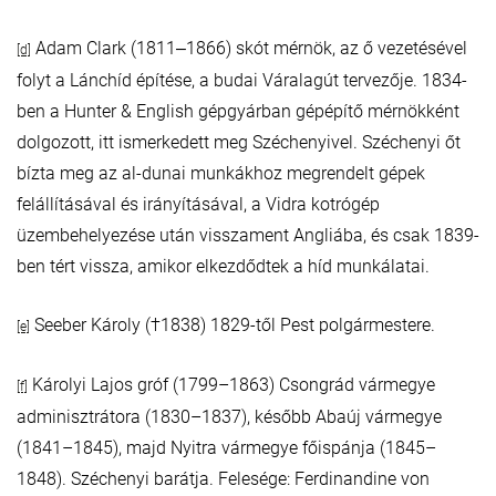
Adam Clark (1811‒1866) skót mérnök, az ő vezetésével
[d]
folyt a Lánchíd építése, a budai Váralagút tervezője. 1834-
ben a Hunter & English gépgyárban gépépítő mérnökként
dolgozott, itt ismerkedett meg Széchenyivel. Széchenyi őt
bízta meg az al-dunai munkákhoz megrendelt gépek
felállításával és irányításával, a Vidra kotrógép
üzembehelyezése után visszament Angliába, és csak 1839-
ben tért vissza, amikor elkezdődtek a híd munkálatai.
Seeber Károly (†1838) 1829-től Pest polgármestere.
[e]
Károlyi Lajos gróf (1799–1863) Csongrád vármegye
[f]
adminisztrátora (1830–1837), később Abaúj vármegye
(1841–1845), majd Nyitra vármegye főispánja (1845–
1848). Széchenyi barátja. Felesége: Ferdinandine von