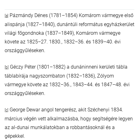
Pázmándy Dénes (1781–1854) Komárom vármegye első
[a]
alispánja (1827–1840), dunántúli református egyházkerület
világi főgondnoka (1837–1849), Komárom vármegye
követe az 1825–27. 1830., 1832–36. és 1839–40. évi
országgyűléseken.
Géczy Péter (1801–1882) a dunáninneni kerületi tábla
[b]
táblabírája nagyszombaton (1832–1836), Zólyom
vármegye követe az 1832–36., 1843–44. és 1847–48. évi
országgyűléseken.
George Dewar angol tengerész, akit Széchenyi 1834.
[c]
március végén vett alkalmazásba, hogy segítségére legyen
az al-dunai munkálatokban a robbantásoknál és a
gépekkel.