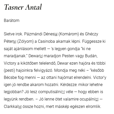
Tasner Antal
Barátom
Sietve irok. Pázmándi Dénes
(Komárom) és Ghéczy
[a]
Péter
(Zólyom) a Casinoba akarnak lépni. Függessze ki
[b]
saját ajánlásom mellett — ’s legyen gondja ”ki ne
maradjanak.” Dewar
maradjon Pesten vagy Budán,
[c]
Victory a kikötőben telelendő, Dewar ezen hajóra és többi
(pesti) hajoinkra felvigyázó. Mondja meg néki – ”később
Bécsbe fog menni — az ottani hajómat elrendelni. Victor’y
igen jó rendbe akarom hozatni. Kérdezze: mikor lehetne
legjobban? Jó lesz computisálni
véle — hogy ebben is
[1]
legyünk rendben. – Jó lenne ötet valamire ocupálni
—
[2]
Clarkkal
össze hozni, mert máskép egészen elromlik.
[d]