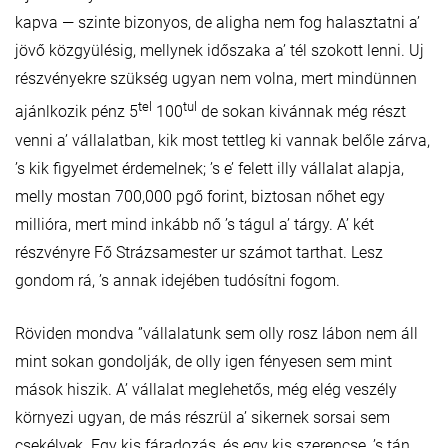
kapva — szinte bizonyos, de aligha nem fog halasztatni a’
jövő közgyülésig, mellynek időszaka a’ tél szokott lenni. Uj
részvényekre szükség ugyan nem volna, mert mindünnen
tel
tul
ajánlkozik pénz 5
100
de sokan kivánnak még részt
venni a’ vállalatban, kik most tettleg ki vannak belőle zárva,
’s kik figyelmet érdemelnek; ’s e’ felett illy vállalat alapja,
melly mostan 700,000 pgő forint, biztosan nőhet egy
millióra, mert mind inkább nő ’s tágul a’ tárgy. A’ két
részvényre Fő Strázsamester ur számot tarthat. Lesz
gondom rá, ’s annak idejében tudósítni fogom.
Röviden mondva ”vállalatunk sem olly rosz lábon nem áll
mint sokan gondolják, de olly igen fényesen sem mint
mások hiszik. A’ vállalat meglehetős, még elég veszély
környezi ugyan, de más részrül a’ sikernek sorsai sem
csekélyek. Egy kis fáradozás, és egy kis szerencse, ’s tán