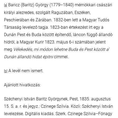
Baricz (Baritz) György (1779–1840) mérnökkari császári
[a]
királyi alezredes, szolgált Raguzában, Eszéken,
Peschierában és Zárában. 1832-ben lett a Magyar Tudós
Társaság levelező tagja. 1823-ban értekezést írt egy a
Dunán Pest és Buda között építendő, láncon függő állandó
hídról, a Magyar Kurir 1823. május 6-i számában jelent
meg
Vélekedés, mi módon lehetne Buda és Pest között a’
Dunán állandó hidat épitni
címmel.
A levél nem ismert.
[b]
Ajánlott hivatkozás:
Széchenyi István Baritz Györgynek, Pest, 1835. augusztus
15. S. a. r. és jegyz.: Czinege Szilvia. Közli: Széchenyi István
levelezése. Digitális kiadás. Szerk. Czinege Szilvia–Fónagy