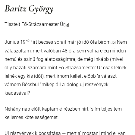
Baritz György
Tisztelt Fő-Strázsamester Úr,
[a]
kén
Junius 19
irt becses sorait már jó idő óta birom.
Nem
[b]
válaszoltam, mert valóban 48 óra sem volna elég minden
nemű és szinű foglalatosságimra, de még inkább (mivel
olly hazafi számára mint Fő-Strázsamester Ur csak lelnék
lelnék egy kis időt), mert irnom kellett előbb ’s választ
várnom Bécsbül ”mikép áll a’ dolog uj részvények
kiadásával?
Nehány nap előtt kaptam e’ részben hírt, ’s ím teljesítem
kellemes kötelességemet.
Uj részvények kibocsátása — mert a’ mostani mind el van