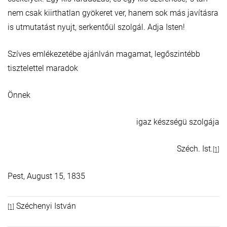
nem csak kiirthatlan gyökeret ver, hanem sok más javításra
is utmutatást nyujt, serkentőül szolgál. Adja Isten!
Szíves emlékezetébe ajánlván magamat, legőszintébb
tisztelettel maradok
Önnek
igaz készségü szolgája
Széch. Ist.
[1]
Pest, August 15, 1835
Széchenyi István
[1]