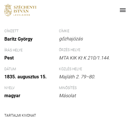
CÍMZETT
CÍMKE
gőzhajózás
Baritz György
ŐRZÉS HELYE
ÍRÁS HELYE
Pest
MTA KIK Kt K 210/1.144.
DÁTUM
KÖZLÉS HELYE
1835. augusztus 15.
Majláth 2. 79–80.
NYELV
MINŐSÍTÉS
magyar
Másolat
TARTALMI KIVONAT