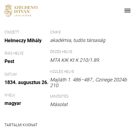
CÍMZETT
CÍMKE
akadémia
tudós társaság
Helmeczy Mihály
ŐRZÉS HELYE
ÍRÁS HELYE
MTA KIK Kt K 210/1.89.
Pest
KÖZLÉS HELYE
DÁTUM
Majláth 1. 486–487., Czinege 2024b
1834. augusztus 26.
210.
NYELV
MINŐSÍTÉS
magyar
Másolat
TARTALMI KIVONAT