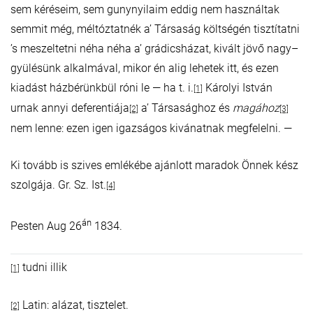
sem kéréseim, sem gunynyilaim eddig nem használtak
semmit még, méltóztatnék a’ Társaság költségén tisztítatni
’s meszeltetni néha néha a’ grádicsházat, kivált jövő nagy–
gyülésünk alkalmával, mikor én alig lehetek itt, és ezen
kiadást házbérünkbül róni le — ha t. i.
Károlyi István
[1]
urnak annyi deferentiája
a’ Társasághoz és
magához
[2]
[3]
nem lenne: ezen igen igazságos kivánatnak megfelelni. —
Ki tovább is szives emlékébe ajánlott maradok Önnek kész
szolgája. Gr. Sz. Ist.
[4]
án
Pesten Aug 26
1834.
tudni illik
[1]
Latin: alázat, tisztelet.
[2]