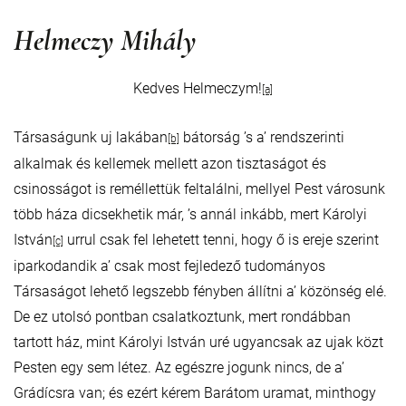
Helmeczy Mihály
Kedves Helmeczym!
[a]
Társaságunk uj lakában
bátorság ’s a’ rendszerinti
[b]
alkalmak és kellemek mellett azon tisztaságot és
csinosságot is reméllettük feltalálni, mellyel Pest városunk
több háza dicsekhetik már, ’s annál inkább, mert Károlyi
István
urrul csak fel lehetett tenni, hogy ő is ereje szerint
[c]
iparkodandik a’ csak most fejledező tudományos
Társaságot lehető legszebb fényben állítni a’ közönség elé.
De ez utolsó pontban csalatkoztunk, mert rondábban
tartott ház, mint Károlyi István uré ugyancsak az ujak közt
Pesten egy sem létez. Az egészre jogunk nincs, de a’
Grádícsra van; és ezért kérem Barátom uramat, minthogy