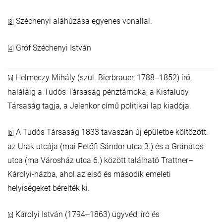
Széchenyi aláhúzása egyenes vonallal.
[3]
Gróf Széchenyi István
[4]
Helmeczy Mihály (szül. Bierbrauer, 1788‒1852) író,
[a]
haláláig a Tudós Társaság pénztárnoka, a Kisfaludy
Társaság tagja, a Jelenkor című politikai lap kiadója.
A Tudós Társaság 1833 tavaszán új épületbe költözött:
[b]
az Urak utcája (mai Petőfi Sándor utca 3.) és a Gránátos
utca (ma Városház utca 6.) között található Trattner–
Károlyi-házba, ahol az első és második emeleti
helyiségeket bérelték ki.
Károlyi István (1794‒1863) ügyvéd, író és
[c]