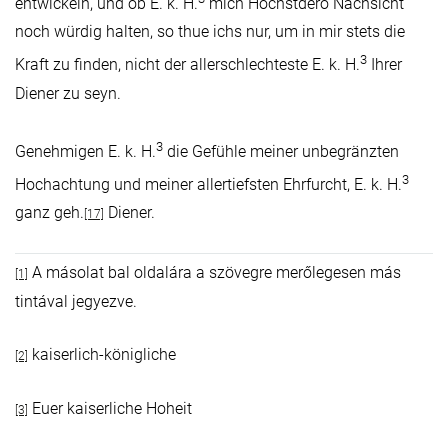
entwickeln, und ob E. k. H.
mich Höchstdero Nachsicht
noch würdig halten, so thue ichs nur, um in mir stets die
3
Kraft zu finden, nicht der allerschlechteste E. k. H.
Ihrer
Diener zu seyn.
3
Genehmigen E. k. H.
die Gefühle meiner unbegränzten
3
Hochachtung und meiner allertiefsten Ehrfurcht, E. k. H.
ganz geh.
Diener.
[17]
A másolat bal oldalára a szövegre merőlegesen más
[1]
tintával jegyezve.
kaiserlich-königliche
[2]
Euer kaiserliche Hoheit
[3]