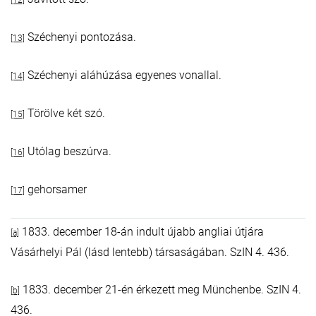
[12]
Széchenyi pontozása.
[13]
Széchenyi aláhúzása egyenes vonallal.
[14]
Törölve két szó.
[15]
Utólag beszúrva.
[16]
gehorsamer
[17]
1833. december 18-án indult újabb angliai útjára
[a]
Vásárhelyi Pál (lásd lentebb) társaságában. SzIN 4. 436.
1833. december 21-én érkezett meg Münchenbe. SzIN 4.
[b]
436.