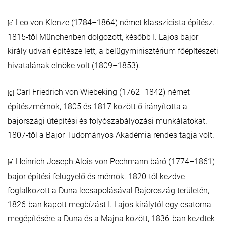
Leo von Klenze (1784–1864) német klasszicista építész.
[c]
1815-től Münchenben dolgozott, később I. Lajos bajor
király udvari építésze lett, a belügyminisztérium főépítészeti
hivatalának elnöke volt (1809–1853).
Carl Friedrich von Wiebeking (1762–1842) német
[d]
építészmérnök, 1805 és 1817 között ő irányította a
bajországi útépítési és folyószabályozási munkálatokat.
1807-től a Bajor Tudományos Akadémia rendes tagja volt.
Heinrich Joseph Alois von Pechmann báró (1774–1861)
[e]
bajor építési felügyelő és mérnök. 1820-tól kezdve
foglalkozott a Duna lecsapolásával Bajoroszág területén,
1826-ban kapott megbízást I. Lajos királytól egy csatorna
megépítésére a Duna és a Majna között, 1836-ban kezdtek