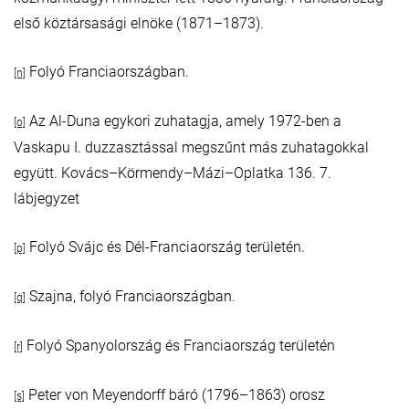
első köztársasági elnöke (1871–1873).
Folyó Franciaországban.
[n]
Az Al-Duna egykori zuhatagja, amely 1972-ben a
[o]
Vaskapu I. duzzasztással megszűnt más zuhatagokkal
együtt. Kovács–Körmendy–Mázi–Oplatka 136. 7.
lábjegyzet
Folyó Svájc és Dél-Franciaország területén.
[p]
Szajna, folyó Franciaországban.
[q]
Folyó Spanyolország és Franciaország területén
[r]
Peter von Meyendorff báró (1796–1863) orosz
[s]