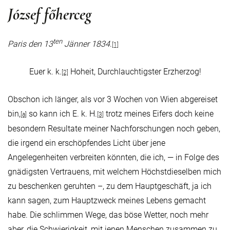
József főherceg
ten
Paris den 13
Jänner 1834
.
[1]
Euer k. k.
Hoheit, Durchlauchtigster Erzherzog!
[2]
Obschon ich länger, als vor 3 Wochen von Wien abgereiset
bin,
so kann ich E. k. H.
trotz meines Eifers doch keine
[a]
[3]
besondern Resultate meiner Nachforschungen noch geben,
die irgend ein erschöpfendes Licht über jene
Angelegenheiten verbreiten könnten, die ich, — in Folge des
gnädigsten Vertrauens, mit welchem Höchstdieselben mich
zu beschenken geruhten –, zu dem Hauptgeschäft, ja ich
kann sagen, zum Hauptzweck meines Lebens gemacht
habe. Die schlimmen Wege, das böse Wetter, noch mehr
aber, die Schwierigkeit, mit jenen Menschen zusammen zu