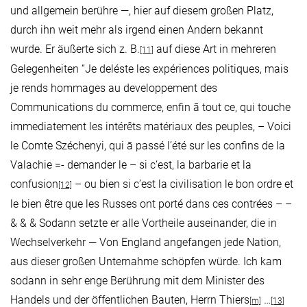
und allgemein berühre —, hier auf diesem großen Platz,
durch ihn weit mehr als irgend einen Andern bekannt
wurde. Er äußerte sich z. B.
auf diese Art in mehreren
[11]
Gelegenheiten “Je deléste les expériences politiques, mais
je rends hommages au developpement des
Communications du commerce, enfin ā tout ce, qui touche
immediatement les intérêts matériaux des peuples, – Voici
le Comte Széchenyi, qui ā passé l’été sur les confins de la
Valachie =- demander le – si c‘est, la barbarie et la
confusion
– ou bien si c’est la civilisation le bon ordre et
[12]
le bien être que les Russes ont porté dans ces contrées – –
& & & Sodann setzte er alle Vortheile auseinander, die in
Wechselverkehr — Von England angefangen jede Nation,
aus dieser großen Unternahme schöpfen würde. Ich kam
sodann in sehr enge Berührung mit dem Minister des
Handels und der öffentlichen Bauten, Herrn Thiers
…
[m]
[13]