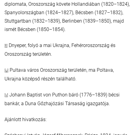
diplomata, Oroszország követe Hollandiában (1820–1824),
Spanyolországban (1824–1827), Bécsben (1827–1832),
Stuttgartban (1832–1839), Berlinben (1839–1850), majd
ismét Bécsben (1850–1854).
Dnyeper, folyó a mai Ukrajna, Fehéroroszország és
[t]
Oroszország területén.
Pultava város Oroszország területén, ma Poltava,
[u]
Ukrajna középső részén található.
Johann Baptist von Puthon báró (1776–1839) bécsi
[v]
bankár, a Duna Gőzhajózási Társaság igazgatója.
Ajánlott hivatkozás: