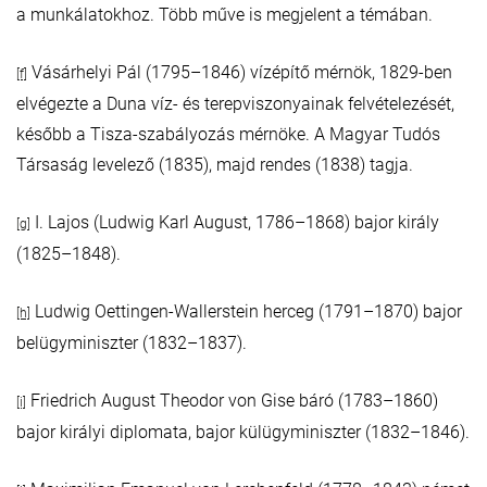
a munkálatokhoz. Több műve is megjelent a témában.
Vásárhelyi Pál (1795–1846) vízépítő mérnök, 1829-ben
[f]
elvégezte a Duna víz- és terepviszonyainak felvételezését,
később a Tisza-szabályozás mérnöke. A Magyar Tudós
Társaság levelező (1835), majd rendes (1838) tagja.
I. Lajos (Ludwig Karl August, 1786–1868) bajor király
[g]
(1825–1848).
Ludwig Oettingen-Wallerstein herceg (1791–1870) bajor
[h]
belügyminiszter (1832–1837).
Friedrich August Theodor von Gise báró (1783–1860)
[i]
bajor királyi diplomata, bajor külügyminiszter (1832–1846).