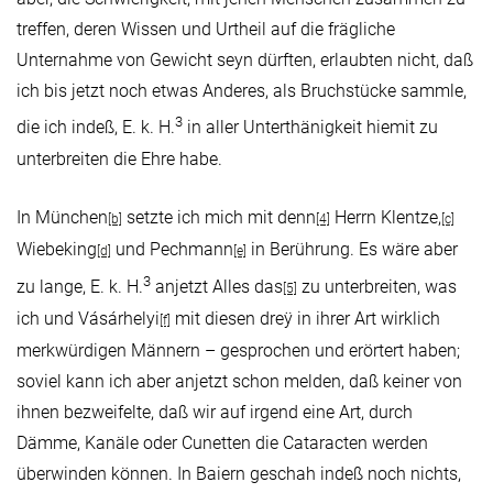
treffen, deren Wissen und Urtheil auf die frägliche
Unternahme von Gewicht seyn dürften, erlaubten nicht, daß
ich bis jetzt noch etwas Anderes, als Bruchstücke sammle,
3
die ich indeß, E. k. H.
in aller Unterthänigkeit hiemit zu
unterbreiten die Ehre habe.
In München
setzte ich mich mit denn
Herrn Klentze,
[b]
[4]
[c]
Wiebeking
und Pechmann
in Berührung. Es wäre aber
[d]
[e]
3
zu lange, E. k. H.
anjetzt Alles das
zu unterbreiten, was
[5]
ich und Vásárhelyi
mit diesen dreÿ in ihrer Art wirklich
[f]
merkwürdigen Männern – gesprochen und erörtert haben;
soviel kann ich aber anjetzt schon melden, daß keiner von
ihnen bezweifelte, daß wir auf irgend eine Art, durch
Dämme, Kanäle oder Cunetten die Cataracten werden
überwinden können. In Baiern geschah indeß noch nichts,