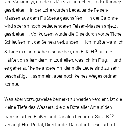
von Vásárhelyi, um den Izlás
zu umgehen, in der Rhone
[o]
[p]
gearbeitet — in der Loire wurden bedeutende Felsen-
Massen aus dem Flußbette geschaffen, – in der Garonne
wird aber an noch bedeutenderen Felsen-Massen anjetzt
gearbeitet —, Vor kurzem wurde die Oise durch vortreffliche
Schleußen mit der Seine
verbunden. — Ich müßte wahrlich
[q]
3
8 Tage in einem Athem schreiben, um E. K. H.
nur die
Hälfte von allem dem mitzutheilen, was ich im Flug, — und
es gehet auf keine andere Art, denn die Leute sind zu sehr
beschäftigt –, sammeln, aber noch keines Weges ordnen
konnte. –
Was aber vorzugsweise bemerkt zu werden verdient, ist die
kleine Tiefe des Wassers, die die Böte aller Art auf den
.10
französischen Flüßen und Canälen bedarfen. So z. B
verlangt Herr Portal, Director der Dampfbot Gesellschaft –