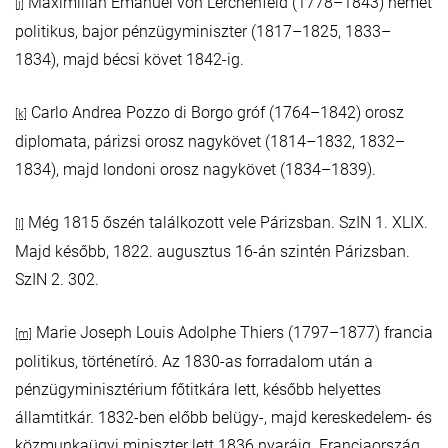
Maximilian Emanuel von Lerchenfeld (1778–1843) német
[j]
politikus, bajor pénzügyminiszter (1817–1825, 1833–
1834), majd bécsi követ 1842-ig.
Carlo Andrea Pozzo di Borgo gróf (1764–1842) orosz
[k]
diplomata, párizsi orosz nagykövet (1814–1832, 1832–
1834), majd londoni orosz nagykövet (1834–1839).
Még 1815 őszén találkozott vele Párizsban. SzIN 1. XLIX.
[l]
Majd később, 1822. augusztus 16-án szintén Párizsban.
SzIN 2. 302.
Marie Joseph Louis Adolphe Thiers (1797–1877) francia
[m]
politikus, történetíró. Az 1830-as forradalom után a
pénzügyminisztérium főtitkára lett, később helyettes
államtitkár. 1832-ben előbb belügy-, majd kereskedelem- és
közmunkaügyi miniszter lett 1836 nyaráig. Franciaország