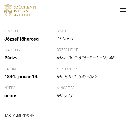
CÍMZETT
CÍMKE
Al-Duna
József főherceg
ŐRZÉS HELYE
ÍRÁS HELYE
Párizs
MNL OL P 626–3.–1.–No.46.
DÁTUM
KÖZLÉS HELYE
1834. január 13.
Majláth 1. 343–352.
NYELV
MINŐSÍTÉS
német
Másolat
TARTALMI KIVONAT