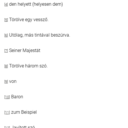
den helyett (helyesen dem)
[4]
Törölve egy vessző.
[5]
Utólag, más tintával beszúrva.
[6]
Seiner Majestät
[7]
Törölve három szó.
[8]
von
[9]
Baron
[10]
zum Beispiel
[11]
Javított szó.