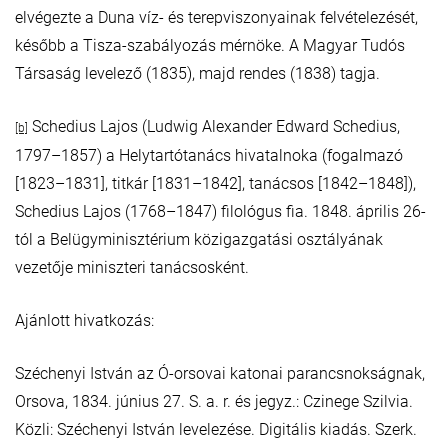
elvégezte a Duna víz- és terepviszonyainak felvételezését,
később a Tisza-szabályozás mérnöke. A Magyar Tudós
Társaság levelező (1835), majd rendes (1838) tagja.
Schedius Lajos (Ludwig Alexander Edward Schedius,
[b]
1797–1857) a Helytartótanács hivatalnoka (fogalmazó
[1823–1831], titkár [1831–1842], tanácsos [1842–1848]),
Schedius Lajos (1768–1847) filológus fia. 1848. április 26-
tól a Belügyminisztérium közigazgatási osztályának
vezetője miniszteri tanácsosként.
Ajánlott hivatkozás:
Széchenyi István az Ó-orsovai katonai parancsnokságnak,
Orsova, 1834. június 27. S. a. r. és jegyz.: Czinege Szilvia.
Közli: Széchenyi István levelezése. Digitális kiadás. Szerk.