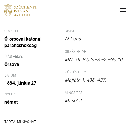
CÍMZETT
CÍMKE
Al-Duna
Ó-orsovai katonai
parancsnokság
ŐRZÉS HELYE
ÍRÁS HELYE
MNL OL P 626–3.–2.–No.10.
Orsova
KÖZLÉS HELYE
DÁTUM
Majláth 1. 436–437.
1834. június 27.
MINŐSÍTÉS
NYELV
Másolat
német
TARTALMI KIVONAT