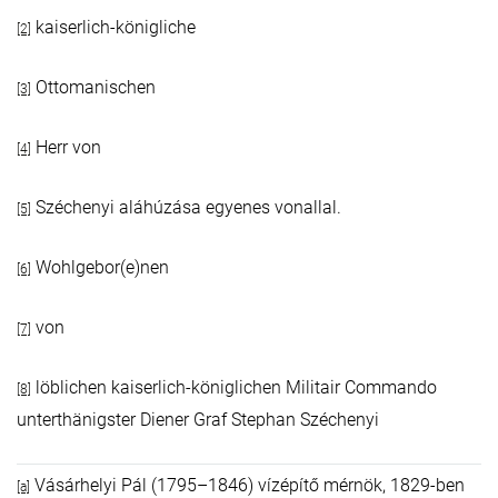
kaiserlich-königliche
[2]
Ottomanischen
[3]
Herr von
[4]
Széchenyi aláhúzása egyenes vonallal.
[5]
Wohlgebor(e)nen
[6]
von
[7]
löblichen kaiserlich-königlichen Militair Commando
[8]
unterthänigster Diener Graf Stephan Széchenyi
Vásárhelyi Pál (1795–1846) vízépítő mérnök, 1829-ben
[a]