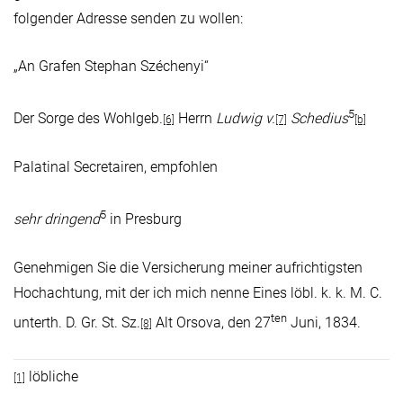
folgender Adresse senden zu wollen:
„An Grafen Stephan Széchenyi“
5
Der Sorge des Wohlgeb.
Herrn
Ludwig v.
Schedius
[6]
[7]
[b]
Palatinal Secretairen, empfohlen
5
sehr dringend
in Presburg
Genehmigen Sie die Versicherung meiner aufrichtigsten
Hochachtung, mit der ich mich nenne Eines löbl. k. k. M. C.
ten
unterth. D. Gr. St. Sz.
Alt Orsova, den 27
Juni, 1834.
[8]
löbliche
[1]