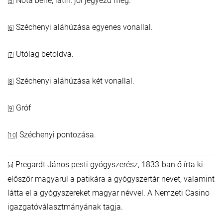
Nota bene, latin: jól jegyezd meg.
[5]
Széchenyi aláhúzása egyenes vonallal.
[6]
Utólag betoldva.
[7]
Széchenyi aláhúzása két vonallal.
[8]
Gróf
[9]
Széchenyi pontozása.
[10]
Pregardt János pesti gyógyszerész, 1833-ban ő írta ki
[a]
először magyarul a patikára a gyógyszertár nevet, valamint
látta el a gyógyszereket magyar névvel. A Nemzeti Casino
igazgatóválasztmányának tagja.