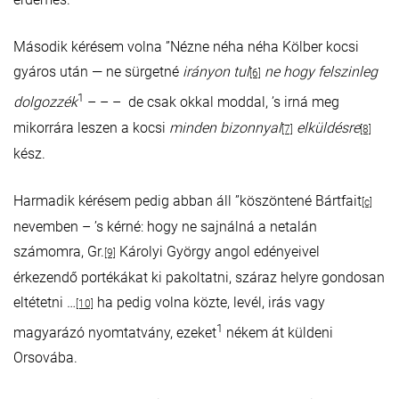
Második kérésem volna ”Nézne néha néha Kölber kocsi
gyáros után — ne sürgetné
irányon tul
ne hogy felszinleg
[6]
1
dolgozzék
– – – de csak okkal moddal, ’s irná meg
mikorrára leszen a kocsi
minden bizonnyal
elküldésre
[7]
[8]
kész.
Harmadik kérésem pedig abban áll ”köszöntené Bártfait
[c]
nevemben – ’s kérné: hogy ne sajnálná a netalán
számomra, Gr.
Károlyi György angol edényeivel
[9]
érkezendő portékákat ki pakoltatni, száraz helyre gondosan
eltétetni …
ha pedig volna közte, levél, irás vagy
[10]
1
magyarázó nyomtatvány, ezeket
nékem át küldeni
Orsovába.