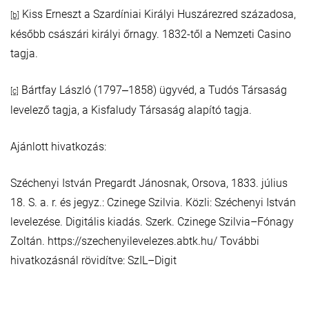
Kiss Erneszt a Szardíniai Királyi Huszárezred századosa,
[b]
később császári királyi őrnagy. 1832-től a Nemzeti Casino
tagja.
Bártfay László (1797‒1858) ügyvéd, a Tudós Társaság
[c]
levelező tagja, a Kisfaludy Társaság alapító tagja.
Ajánlott hivatkozás:
Széchenyi István Pregardt Jánosnak, Orsova, 1833. július
18. S. a. r. és jegyz.: Czinege Szilvia. Közli: Széchenyi István
levelezése. Digitális kiadás. Szerk. Czinege Szilvia–Fónagy
Zoltán. https://szechenyilevelezes.abtk.hu/ További
hivatkozásnál rövidítve: SzIL–Digit