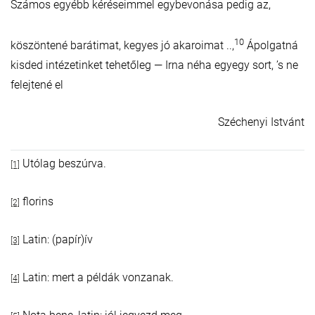
Számos egyébb kéréseimmel egybevonása pedig az,
10
köszöntené barátimat, kegyes jó akaroimat ..,
Ápolgatná
kisded intézetinket tehetőleg — Irna néha egyegy sort, ’s ne
felejtené el
Széchenyi Istvánt
Utólag beszúrva.
[1]
florins
[2]
Latin: (papír)ív
[3]
Latin: mert a példák vonzanak.
[4]