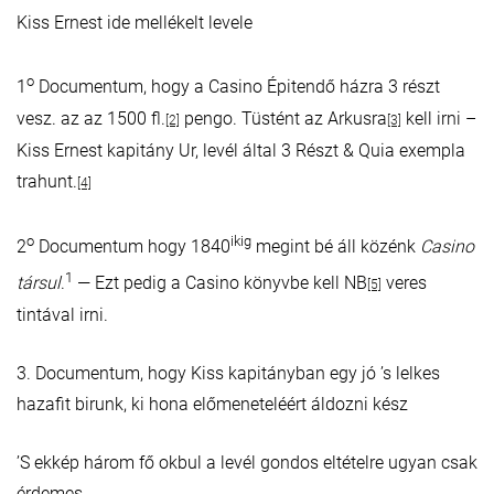
Kiss Ernest ide mellékelt levele
o
1
Documentum, hogy a Casino Épitendő házra 3 részt
vesz. az az 1500 fl.
pengo. Tüstént az Arkusra
kell irni –
[2]
[3]
Kiss Ernest kapitány Ur, levél által 3 Részt & Quia exempla
trahunt.
[4]
o
ikig
2
Documentum hogy 1840
megint bé áll közénk
Casino
1
társul
.
— Ezt pedig a Casino könyvbe kell NB
veres
[5]
tintával irni.
3. Documentum, hogy Kiss kapitányban egy jó ’s lelkes
hazafit birunk, ki hona előmeneteléért áldozni kész
’S ekkép három fő okbul a levél gondos eltételre ugyan csak
érdemes.