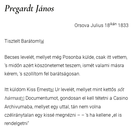
Pregardt János
ikán
Orsova Julius 18
1833
Tisztelt Barátom!
[a]
Becses levelét, mellyet még Posonba külde, csak itt vettem,
’s midőn azért köszönetemet teszem, ismét valami másra
kérem, ’s szollítom fel barátságosan.
Itt küldöm Kiss Ernest
Ur levelét, mellyet mint kettős
sőt
[b]
hármas
Documentumot, gondosan el kell tétetni a Casino
[1]
Archivumaba, mellyet egy uttal, tán nem volna
czéliránytalan egy kissé megnézni – – ’s ha kellene „el is
rendelgetni”