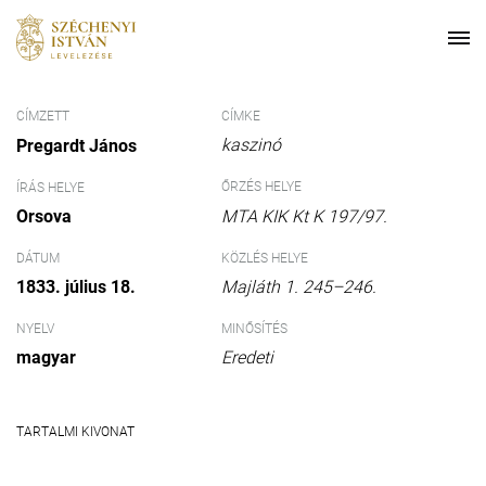
CÍMZETT
CÍMKE
kaszinó
Pregardt János
ŐRZÉS HELYE
ÍRÁS HELYE
Orsova
MTA KIK Kt K 197/97.
DÁTUM
KÖZLÉS HELYE
1833. július 18.
Majláth 1. 245–246.
NYELV
MINŐSÍTÉS
magyar
Eredeti
TARTALMI KIVONAT