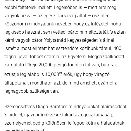
előbbi feltételek mellett. Legelsőben is — mert erre meg
vagyok bizva — az egész Tarsaság által — öszintén
köszönöm mindnyájunk nevében hogy ez Intézetet, noha
legkisebb hasznát sem vetted, pártolni méltóztatál, ’s aztán
kérni vagyok bátor ”folytatnád kegyességedet ’s állnál
ismét a most érintett hat esztendőre közibünk társul. 400
tagnál jóval többet számlál az Egyetem. Meggazdálkodott
kamatóló tökéje 20,000 pengő forinton tul van; bútorai,
et
ezüstje leg alább is 10,000
érők, ugy hogy virágzó
állapotunak mondhatni azt, de mind amellett gyámolra
legnagyobb szüksége van.
Szerencséltess Drága Barátom mindnyájunkat aláirásoddal
’s hidd el, igazi örömérzésre fakad az egész társaság,
személyemet pedig különösen le fogod kötni a háladatnak