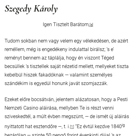
Szegedy Károly
Igen Tisztelt Barátom,
[a]
Tudom sokban nem vagy velem egy vélekedésen, de azért
reméllem, még is engedékeny indulattal birálsz; ’s e’
reményt bennem az táplálja, hogy én viszont Téged
becsüllek ’s tisztellek saját nézetid mellett, mellyeket tiszta
kebelbül hiszek fakadóknak — valamint személyes
szándékim is egyedül honunk javát szomjazzák.
Ezeket előre bocsátván, jelentem alázatosan, hogy a Pesti
Nemzeti Casino aláirása, mellyben Te is részt venni
sziveskedtél, a múlt évben megszünt, — de ismét új aláirás
ig
nyittatott hat esztendőre —, t. i.
”Ez évtül kezdve 1840
[1]
bezárólag — szinte 50 pengő forint évenkinti dijjal ’s az