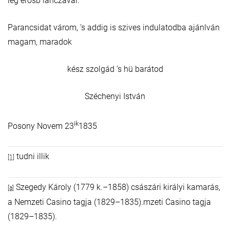
leg erösb lánczával.
Parancsidat várom, ’s addig is szives indulatodba ajánlván
magam, maradok
kész szolgád ’s hü barátod
Széchenyi István
ik
Posony Novem 23
1835
tudni illik
[1]
Szegedy Károly (1779 k.–1858) császári királyi kamarás,
[a]
a Nemzeti Casino tagja (1829–1835).mzeti Casino tagja
(1829–1835).