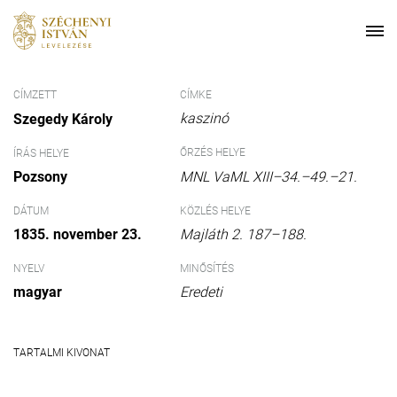
CÍMZETT
CÍMKE
kaszinó
Szegedy Károly
ŐRZÉS HELYE
ÍRÁS HELYE
Pozsony
MNL VaML XIII–34.–49.–21.
DÁTUM
KÖZLÉS HELYE
1835. november 23.
Majláth 2. 187–188.
NYELV
MINŐSÍTÉS
magyar
Eredeti
TARTALMI KIVONAT