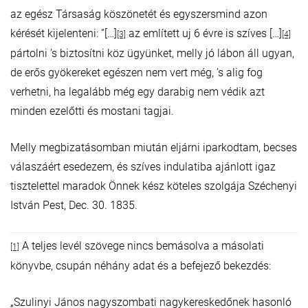
az egész Társaság köszönetét és egyszersmind azon
kérését kijelenteni: ”[…]
az említett uj 6 évre is szíves […]
[3]
[4]
pártolni ’s biztosítni köz ügyünket, melly jó lábon áll ugyan,
de erős gyökereket egészen nem vert még, ’s alig fog
verhetni, ha legalább még egy darabig nem védik azt
minden ezelőtti és mostani tagjai.
Melly megbizatásomban miután eljárni iparkodtam, becses
válaszáért esedezem, és szíves indulatiba ajánlott igaz
tisztelettel maradok Önnek kész köteles szolgája Széchenyi
István Pest, Dec. 30. 1835.
A teljes levél szövege nincs bemásolva a másolati
[1]
könyvbe, csupán néhány adat és a befejező bekezdés:
„Szulinyi János nagyszombati nagykereskedőnek hasonló