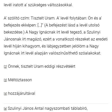
levél iratott a’ szükséges változásokkal.
A’ szólító czím: Tisztelt Uram. A’ levél folytában: Ön és a’
befejezés ekképen: […]” (A befejezést lásd a levél utolsó
bekezdése.) A Nagy Ignácnak írt levél tegező, a Szulinyi
Jánosnak írt magázó, ezért a vonatkozó részeket az eredeti
levél híján kihagyom, és lábjegyzetben jelölöm a Nagy
Ignácnak írt levél alapján valószínűsíthető szóalakokat.
Önnek, tisztelt Uram eddigi részvétéért
[2]
Méltóztasson
[3]
hozzájárultával
[4]
Szulinyi János Antal nagyszombati táblabíró,
[a]