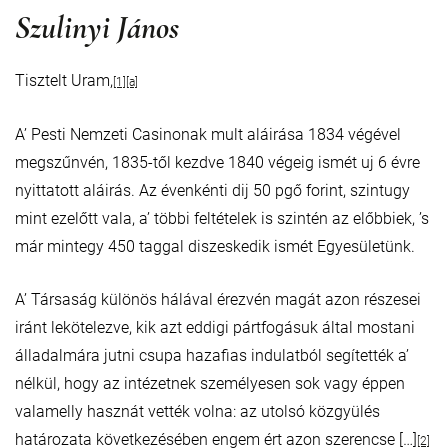
Szulinyi János
Tisztelt Uram,
[1]
[a]
A’ Pesti Nemzeti Casinonak mult aláirása 1834 végével
megszűnvén, 1835-től kezdve 1840 végeig ismét uj 6 évre
nyittatott aláirás. Az évenkénti dij 50 pgő forint, szintugy
mint ezelőtt vala, a’ többi feltételek is szintén az előbbiek, ’s
már mintegy 450 taggal diszeskedik ismét Egyesületünk.
A’ Társaság különös hálával érezvén magát azon részesei
iránt lekötelezve, kik azt eddigi pártfogásuk által mostani
álladalmára jutni csupa hazafias indulatból segítették a’
nélkül, hogy az intézetnek személyesen sok vagy éppen
valamelly hasznát vették volna: az utolsó közgyülés
határozata következésében engem ért azon szerencse […]
[2]