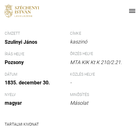
CÍMZETT
CÍMKE
kaszinó
Szulinyi János
ŐRZÉS HELYE
ÍRÁS HELYE
Pozsony
MTA KIK Kt K 210/2.21.
DÁTUM
KÖZLÉS HELYE
1835. december 30.
-
NYELV
MINŐSÍTÉS
magyar
Másolat
TARTALMI KIVONAT