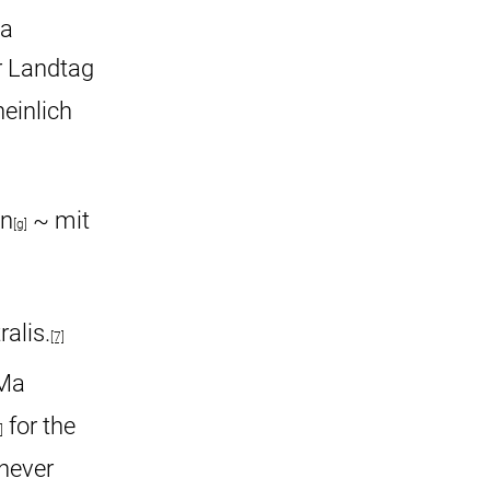
ja
 Landtag
einlich
an
~ mit
[g]
alis.
[7]
Ma
for the
]
 never