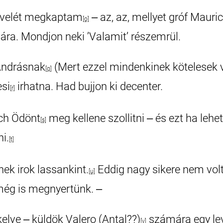
velét megkaptam
‒ az, az, mellyet gróf Mauric
[o]
sára. Mondjon neki ’Valamit’ részemrül.
ndrásnak
(Mert ezzel mindenkinek kötelesek 
[q]
si
irhatna. Had bujjon ki decenter.
[r]
ch Ödönt
meg kellene szollitni ‒ és ezt ha leh
[s]
i.
[t]
ek irok lassankint.
Eddig nagy sikere nem volt
[u]
ég is megnyertünk. ‒
kelve ‒ küldök Valero (Antal??)
számára egy lev
[v]