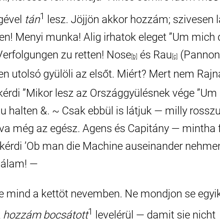
1
gével
tán
lesz. Jöjjön akkor hozzám; szivesen 
en! Menyi munka! Alig irhatok eleget ”Um mich 
 Verfolgungen zu retten! Nose
és Rau
(Pannon
[b]
[c]
n utolsó gyülöli az elsőt. Miért? Mert nem Rajn
 kérdi ”Mikor lesz az Országgyülésnek vége ”U
 halten &. ~ Csak ebbül is látjuk — milly rosszu
va még az egész. Agens és Capitány — mintha 
 kérdi ’Ob man die Machine auseinander nehme
Nálam! —
 mind a kettöt nevemben. Ne mondjon se egyi
1
k
hozzám bocsátott
levelérül — damit sie nicht