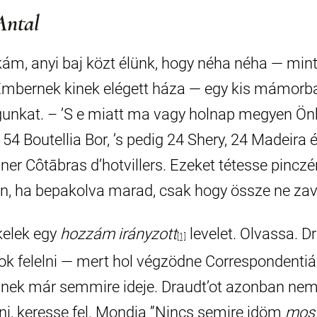
Antal
ám, anyi baj közt élünk, hogy néha néha — mint
mbernek kinek elégett háza — egy kis mámorba
unkat. – ’S e miatt ma vagy holnap megyen Ön
54 Boutellia Bor, ’s pedig 24 Shery, 24 Madeira 
r Côtābras d’hotvillers. Ezeket tétesse pincz
án, ha bepakolva marad, csak hogy össze ne zav
kelek egy
hozzám irányzott
levelet. Olvassa. D
[1]
k felelni — mert hol végzödne Correspondenti
inek már semmire ideje. Draudt’ot azonban ne
tni, keresse fel. Mondja ”Nincs semire idöm
mos