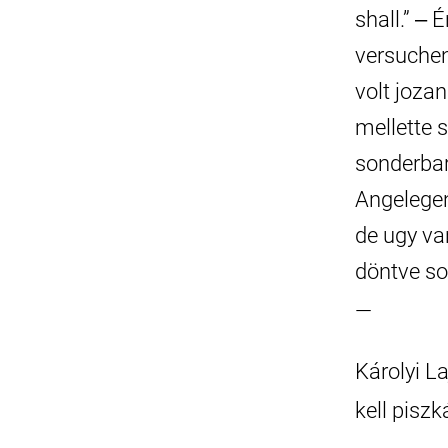
shall.” ‒
versuchen
volt joza
mellette 
sonderbar
Angelegen
de ugy va
döntve so
—
Károlyi L
kell piszk