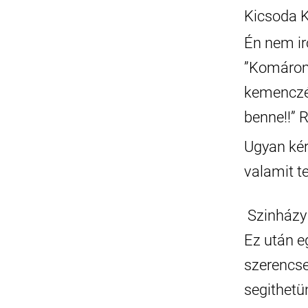
Kicsoda K
Én nem ir
”Komáromb
kemenczéb
benne!!” 
Ugyan kér
valamit t
Szinházy 
Ez után e
szerencse
segithetü