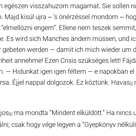
 Én egészen visszahuzom magamat. Sie sollen n
. Majd kisül ujra ‒ ’s önérzéssel mondom ~ ho
n ”elmellözni engem”. Ellene nem teszek semmit,
se. Es wird sich Manches ändern müssen, und ic
 gebeten werden — damit ich mich wieder um d
heit annehme! Ezen Crisis szükséges lett! Fáj
n. — Hidunkat igen igen féltem — e napokban el 
rsa. Éjjel nappal dolgozok. Ez köztünk. Havas
m
[j]
ajos
ma mondta ”Mindent elküldött.” Ha nincs u
[k]
álni; csak hogy vége legyen a ”Gyepkönyv nélküli