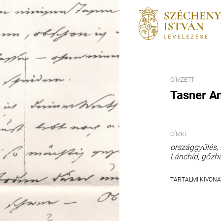
CÍMZETT
Tasner An
CÍMKE
országgyűlés
Lánchíd
gőzh
TARTALMI KIVONA