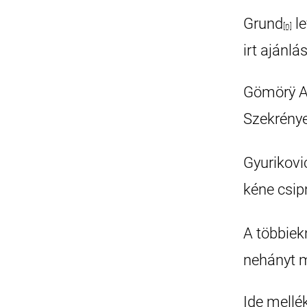
Grund
le
[n]
irt ajánlá
Gömörÿ A
Szekrénye
Gyurikovi
kéne csipn
A többiekn
nehányt m
Ide mellé