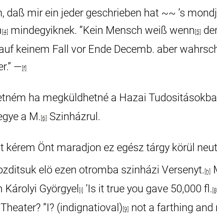
, daß mir ein jeder geschrieben hat ~~ ’s mond
m
mindegyiknek. ”Kein Mensch weiß wenn
der
[4]
[5]
 auf keinem Fall vor Ende Decemb. aber wahrsch
r.” —
[f]
retném ha megküldhetné a Hazai Tudositásokb
egye a M.
Szinházrul.
[6]
t kérem Önt maradjon ez egész tárgy körül neutr
zditsuk elö ezen otromba szinházi Versenyt.
[h]
 Károlyi Györgyel
’Is it true you gave 50,000 fl.
[i]
[8
 Theater? ”I? (indignatioval)
not a farthing and
[9]