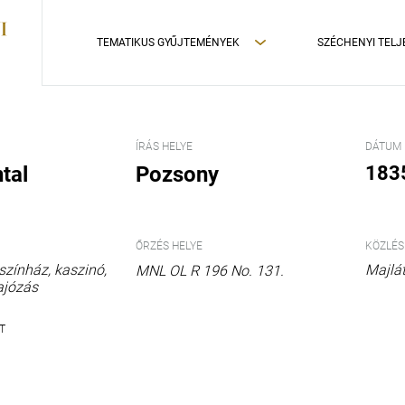
TEMATIKUS GYŰJTEMÉNYEK
SZÉCHENYI TELJ
ÍRÁS HELYE
DÁTUM
tal
Pozsony
1835
ŐRZÉS HELYE
KÖZLÉS
színház
kaszinó
Majlá
MNL OL R 196 No. 131.
ajózás
T