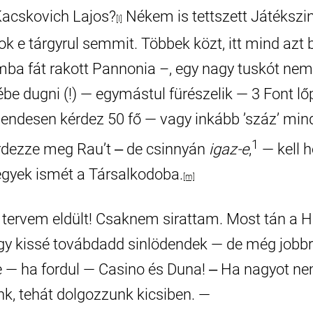
acskovich Lajos?
Nékem is tettszett Játékszini
[l]
ok e tárgyrul semmit. Többek közt, itt mind azt 
a fát rakott Pannonia –, egy nagy tuskót nem
e dugni (!) — egymástul fürészelik — 3 Font lő
Rendesen kérdez 50 fő — vagy inkább ’száz’ min
1
dezze meg Rau’t ‒ de csinnyán
igaz-e
,
— kell 
egyek ismét a Társalkodoba.
[m]
tervem eldült! Csaknem sirattam. Most tán a Hid
gy kissé továbdadd sinlödendek — de még jobbra
 — ha fordul — Casino és Duna! ‒ Ha nagyot n
nk, tehát dolgozzunk kicsiben. —