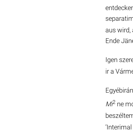
entdecken
separati
aus wird,
Ende Jäne
Igen sze
ir a Várm
Egyébirán
2
Mi
ne mo
beszéltem
’Interimal