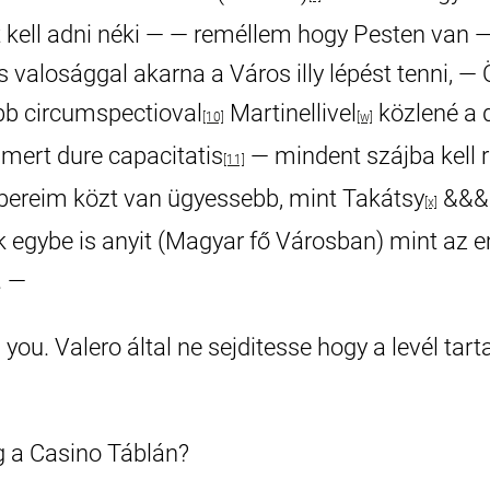
 kell adni néki — — reméllem hogy Pesten van 
 valosággal akarna a Város illy lépést tenni, — 
b circumspectioval
Martinellivel
közlené a 
[10]
[w]
 mert dure capacitatis
— mindent szájba kell r
[11]
ereim közt van ügyessebb, mint Takátsy
&&& 
[x]
 egybe is anyit (Magyar fő Városban) mint az em
. —
you. Valero által ne sejditesse hogy a levél tar
 a Casino Táblán?