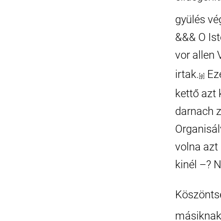
gyülés vé
&&& O Ist
vor allen
irtak.
Eze
[e]
kettő azt
darnach zu
Organisál
volna azt
kinél –? 
Köszöntse
másikna