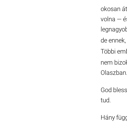
okosan át
volna — és
legnagyob
de ennek,
Többi emb
nem bizok
Olaszban
God bless 
tud.
Hány függ