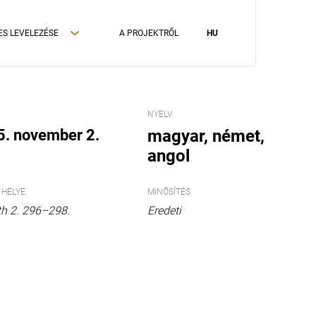
ES LEVELEZÉSE
A PROJEKTRŐL
HU
NYELV
. november 2.
magyar
német
angol
 HELYE
MINŐSÍTÉS
th 2. 296–298.
Eredeti