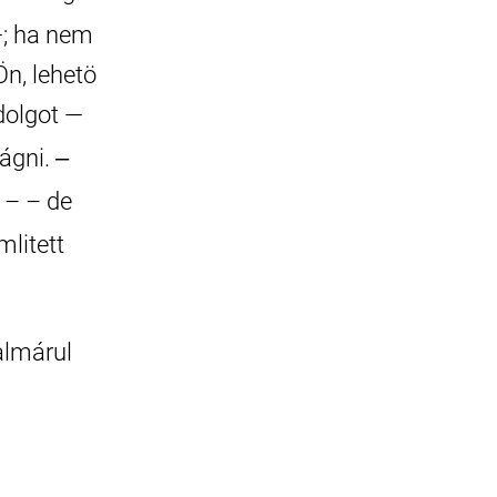
—; ha nem
Ön, lehetö
dolgot —
ágni. ‒
– – de
litett
talmárul