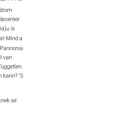
látom
decenter
ia)
is
[d]
ai! Mind a
m Pannonia
l van
független
n kann? ’S
knek se