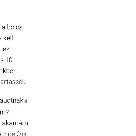
 a bölcs
 kell
hez
és 10
énkbe —
artassék.
raudtnak
[a]
ám?
m akarnám
t
,
de O.
[2]
[3]