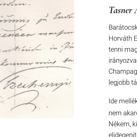
Tasner 
Barátocsk
Horváth E
tenni mag
irányozva 
Champagne
legjobb t
Ide mellé
nem akaro
Nékem, k
elidegeni