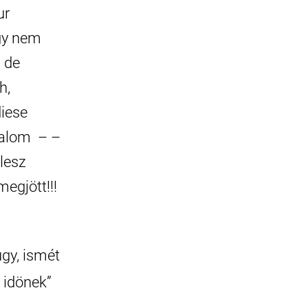
ur
gy nem
 de
h,
iese
dalom – –
lesz
egjött!!!
gy, ismét
 idönek”