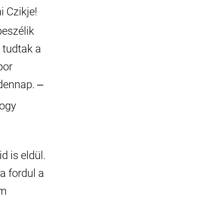
 Czikje!
beszélik
 tudtak a
por
dennap. ‒
hogy
 is eldül.
 fordul a
em