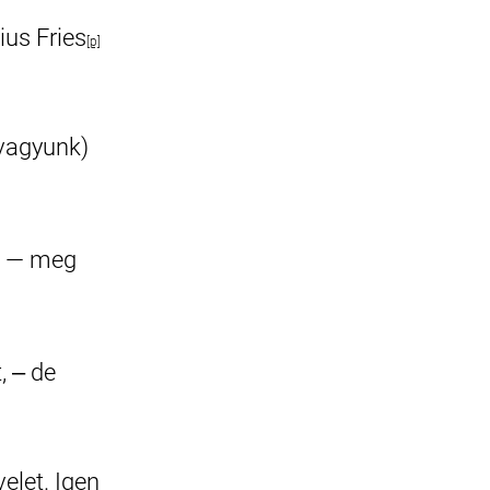
ius Fries
[p]
vagyunk)
et — meg
, ‒ de
elet. Igen