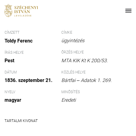
CÍMZETT
CÍMKE
ügyintézés
Toldy Ferenc
ŐRZÉS HELYE
ÍRÁS HELYE
Pest
MTA KIK Kt K 200/53.
DÁTUM
KÖZLÉS HELYE
1836. szeptember 21.
Bártfai ‒ Adatok 1. 269.
NYELV
MINŐSÍTÉS
magyar
Eredeti
TARTALMI KIVONAT