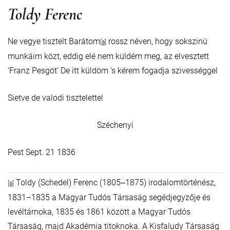
Toldy Ferenc
Ne vegye tisztelt Barátom
rossz néven, hogy sokszinü
[a]
munkáim közt, eddig elé nem küldém meg, az elvesztett
‘Franz Pesgöt’ De itt küldöm ‘s kérem fogadja szivességgel
Sietve de valodi tisztelettel
Széchenyi
Pest Sept. 21 1836
Toldy (Schedel) Ferenc (1805‒1875) irodalomtörténész,
[a]
1831–1835 a Magyar Tudós Társaság segédjegyzője és
levéltárnoka, 1835 és 1861 között a Magyar Tudós
Társaság, majd Akadémia titoknoka. A Kisfaludy Társaság