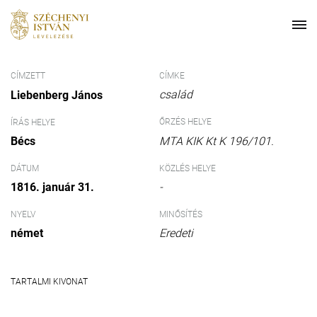
CÍMZETT
CÍMKE
család
Liebenberg János
ŐRZÉS HELYE
ÍRÁS HELYE
Bécs
MTA KIK Kt K 196/101.
DÁTUM
KÖZLÉS HELYE
1816. január 31.
-
NYELV
MINŐSÍTÉS
német
Eredeti
TARTALMI KIVONAT