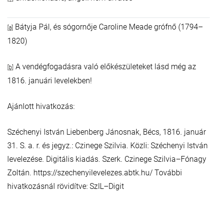
Bátyja Pál, és sógornője Caroline Meade grófnő (1794–
[a]
1820)
A vendégfogadásra való előkészületeket lásd még az
[b]
1816. januári levelekben!
Ajánlott hivatkozás:
Széchenyi István Liebenberg Jánosnak, Bécs, 1816. január
31. S. a. r. és jegyz.: Czinege Szilvia. Közli: Széchenyi István
levelezése. Digitális kiadás. Szerk. Czinege Szilvia–Fónagy
Zoltán. https://szechenyilevelezes.abtk.hu/ További
hivatkozásnál rövidítve: SzIL–Digit