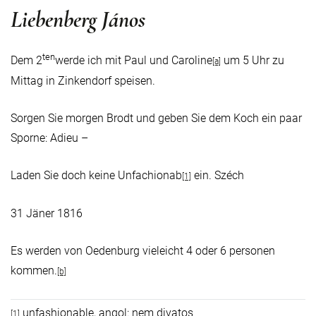
Liebenberg János
ten
Dem 2
werde ich mit Paul und Caroline
um 5 Uhr zu
[a]
Mittag in Zinkendorf speisen.
Sorgen Sie morgen Brodt und geben Sie dem Koch ein paar
Sporne: Adieu –
Laden Sie doch keine Unfachionab
ein. Széch
[1]
31 Jäner 1816
Es werden von Oedenburg vieleicht 4 oder 6 personen
kommen.
[b]
unfashionable, angol: nem divatos
[1]