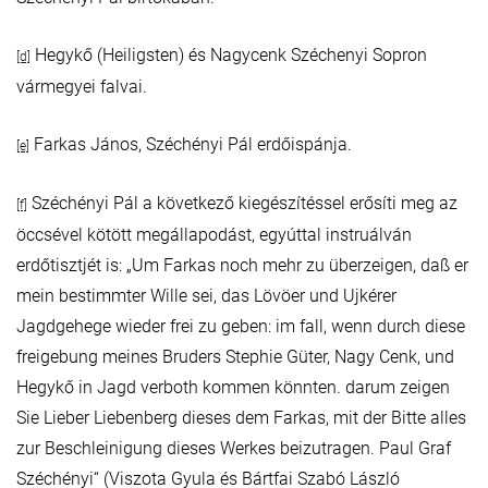
Hegykő (Heiligsten) és Nagycenk Széchenyi Sopron
[d]
vármegyei falvai.
Farkas János, Széchényi Pál erdőispánja.
[e]
Széchényi Pál a következő kiegészítéssel erősíti meg az
[f]
öccsével kötött megállapodást, egyúttal instruálván
erdőtisztjét is: „Um Farkas noch mehr zu überzeigen, daß er
mein bestimmter Wille sei, das Lövöer und Ujkérer
Jagdgehege wieder frei zu geben: im fall, wenn durch diese
freigebung meines Bruders Stephie Güter, Nagy Cenk, und
Hegykő in Jagd verboth kommen könnten. darum zeigen
Sie Lieber Liebenberg dieses dem Farkas, mit der Bitte alles
zur Beschleinigung dieses Werkes beizutragen. Paul Graf
Széchényi“ (Viszota Gyula és Bártfai Szabó László