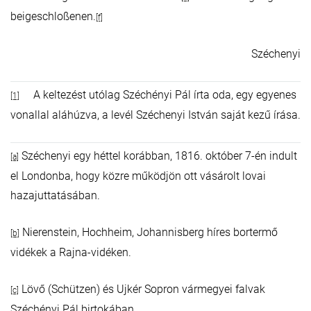
beigeschloßenen.
[f]
Széchenyi
A keltezést utólag Széchényi Pál írta oda, egy egyenes
[1]
vonallal aláhúzva, a levél Széchenyi István saját kezű írása.
Széchenyi egy héttel korábban, 1816. október 7-én indult
[a]
el Londonba, hogy közre működjön ott vásárolt lovai
hazajuttatásában.
Nierenstein, Hochheim, Johannisberg híres bortermő
[b]
vidékek a Rajna-vidéken.
Lövő (Schützen) és Ujkér Sopron vármegyei falvak
[c]
Széchényi Pál birtokában.