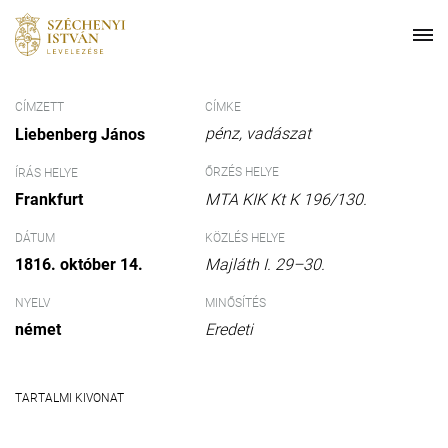
CÍMZETT
CÍMKE
pénz
vadászat
Liebenberg János
ŐRZÉS HELYE
ÍRÁS HELYE
Frankfurt
MTA KIK Kt K 196/130.
DÁTUM
KÖZLÉS HELYE
1816. október 14.
Majláth I. 29–30.
NYELV
MINŐSÍTÉS
német
Eredeti
TARTALMI KIVONAT