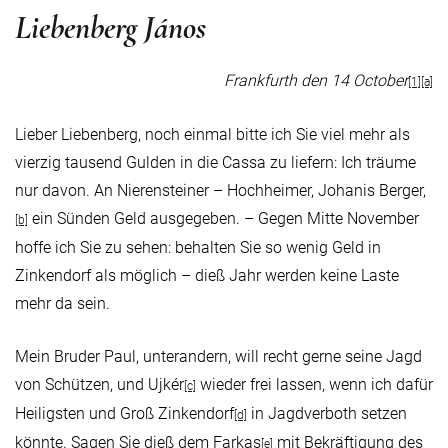
Liebenberg János
Frankfurth den 14 October
[1]
[a]
Lieber Liebenberg, noch einmal bitte ich Sie viel mehr als
vierzig tausend Gulden in die Cassa zu liefern: Ich träume
nur davon. An Nierensteiner – Hochheimer, Johanis Berger,
ein Sünden Geld ausgegeben. – Gegen Mitte November
[b]
hoffe ich Sie zu sehen: behalten Sie so wenig Geld in
Zinkendorf als möglich – dieß Jahr werden keine Laste
mehr da sein.
Mein Bruder Paul, unterandern, will recht gerne seine Jagd
von Schützen, und Ujkér
wieder frei lassen, wenn ich dafür
[c]
Heiligsten und Groß Zinkendorf
in Jagdverboth setzen
[d]
könnte. Sagen Sie dieß dem Farkas
mit Bekräftigung des
[e]